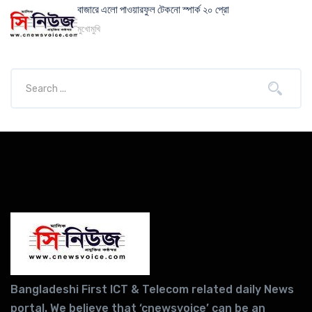
বাজারে এলো পাওয়ারফুল টেকনো স্পার্ক ২০ প্রো
মুখোমুখি
Bangladeshi First ICT & Telecom related daily News
portal. We believe that ‘cnewsvoice’ can be an