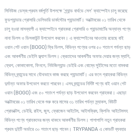
সিনিউজ ডেস্ক:প্রথম বর্ষপূর্তি উপলক্ষে ‘গ্র্যান্ড বার্থডে সেল’ ক্যাম্পেইন চালু করেছে
ফুডপ্যান্ডার গ্রোসারি ডেলিভারি ডার্কস্টোর প্যান্ডামার্ট। অক্টোবরের ০১ তারিখ থেকে
চালু হওয়া মাসব্যাপী এ ক্যাম্পেইনে গ্রাহকরা গ্রোসারি ও প্যান্ডামার্টের অন্যান্য পণ্যে
নানা ডিলস ও ডিসকাউন্ট উপভোগ করবেন। এ ক্যাম্পেইনের আওতায় রয়েছে বাই
ওয়ান গেট ওয়ান (BOGO) ফ্রি ডিলস, বিভিন্ন পণ্যের ওপর ৫০ শতাংশ পর্যন্ত ছাড়
এবং আকর্ষণীয় ডেইলি ফ্ল্যাশ ডিলস। ক্রেতাদের আকর্ষণীয় অফার দেয়ার জন্য ম্যাগি,
ফ্রেশ, কোকাকোলা, ফিনলে, নিউজিল্যান্ড ডেইরি এবং বোম্বে সুইটসের মতো নামকরা
বিভিন্ন ব্র্যান্ডের সাথে যৌথভাবে কাজ করছে প্যান্ডামার্ট। এর ফলে গ্রাহকরা বিভিন্ন
দুর্দান্ত অফার উপভোগ করতে পারবেন। এসব ব্র্যান্ডের নির্দিষ্ট পণ্যে বাই ওয়ান গেট
ওয়ান (BOGO) এবং ৫০ শতাংশ পর্যন্ত ছাড় উপভোগ করবেন গ্রাহকরা। এছাড়া
অক্টোবরের ০১ তারিখ থেকে শুরু করে মাসের ৩১ তারিখ পর্যন্ত স্ন্যাকস, বিউটি
প্রোডাক্টস, ডেইরি, রাইস, জুস, ফ্রোজেন আইটেম, আইসক্রিম, ক্লিনিং আইটেমসহ
বিভিন্ন পণ্যে গ্রাহকদের জন্য থাকবে আকর্ষণীয় ডিলস। পাশাপাশি নতুন গ্রাহকরা
প্রথম দুইটি অর্ডারে ৩০ শতাংশ ছাড় পাবেন। TRYPANDA এ কোডটি ব্যবহার