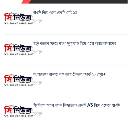
শাওমি নিয়ে এলো রেডমি নোট ১৪
মুখোমুখি
নতুন বছরের শুরুতে দারুণ মূল্যছাড় নিয়ে এলো অনার বাংলাদেশ
মুখোমুখি
বাংলাদেশের বাজারে লঞ্চ হলো টেকনো স্পার্ক ২০ প্রো+
মুখোমুখি
প্রিমিয়াম গ্লাস ব্যাক ডিজাইনের রেডমি A3 নিয়ে এসেছে শাওমি
মুখোমুখি