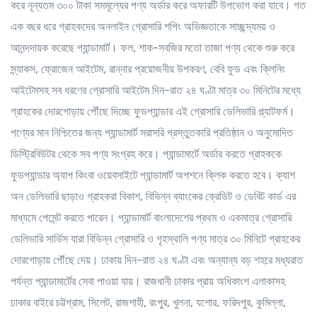
করে নূন্যতম ৩০০ টাকা সমমূল্যের পণ্য অর্ডার করে অফারটি উপভোগ করা যাবে। গত
এক বছর ধরে গ্রাহকদের অনলাইন গ্রোসারি শপিং অভিজ্ঞতাকে সাচ্ছন্দ্যময় ও
আনন্দদায়ক করেছে প্যান্ডামার্ট। ফল, শাক-সবজির মতো তাজা পণ্য থেকে শুরু করে
স্ন্যাকস, ফ্রোজেন আইটেম, রান্নার প্রয়োজনীয় উপকরণ, বেবি ফুড এবং ক্লিনিং
আইটেমসহ সব ধরণের গ্রোসারি আইটেম দিন-রাত ২৪ ঘণ্টা মাত্র ৩০ মিনিটের মধ্যে
গ্রাহকের দোরগোড়ায় পৌঁছে দিচ্ছে ফুডপ্যান্ডার এই গ্রোসারি ডেলিভারি প্ল্যাটফর্ম।
পণ্যের মান নিশ্চিতের জন্য প্যান্ডামার্ট সরাসরি প্রস্তুতকারি প্রতিষ্ঠান ও অনুমোদিত
ডিস্ট্রিবিউটর থেকে সব পণ্য সংগ্রহ করে। প্যান্ডামার্টে অর্ডার করতে গ্রাহককে
ফুডপ্যান্ডার অ্যাপ কিংবা ওয়েবসাইটে প্যান্ডামার্ট অপশনে ক্লিক করতে হবে। ক্যাশ
অন ডেলিভারি ছাড়াও গ্রাহকরা বিকাশ, বিভিন্ন ব্যাংকের ক্রেডিট ও ডেবিট কার্ড এর
মাধ্যমে পেমেন্ট করতে পারেন। প্যান্ডামার্ট বাংলাদেশের প্রথম ও একমাত্র গ্রোসারি
ডেলিভারি সার্ভিস যারা বিভিন্ন গ্রোসারি ও গৃহস্থালি পণ্য মাত্র ৩০ মিনিটে গ্রাহকের
দোরগোড়ায় পৌঁছে দেয়। ঢাকায় দিন-রাত ২৪ ঘণ্টা এবং অন্যান্য বড় শহরে মধ্যরাত
পর্যন্ত প্যান্ডামার্টের সেবা পাওয়া যায়। রাজধানী ঢাকার প্রায় অধিকাংশ এলাকাসহ
ঢাকার বাইরে চট্টগ্রাম, সিলেট, রাজশাহী, রংপুর, খুলনা, যশোর, ফরিদপুর, কুমিল্লা,