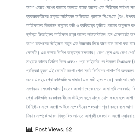
অপো এবারে দেশের বাজারে আনতে যাচ্ছে তাদের এফ সিরিজের সর্বশেষ স
ব্যবহারকারীদের উন্নত স্মার্টফোন অভিজ্ঞতা প্রদানে সিএমএফ (রঙ, উপকরণ
স্মার্টফোনের ডিজাইন মানুষের রুচি ও ব্যক্তিত্ব ফুটিয়ে তোলার অনুসঙ্গ
দুর্দান্ত ডিজাইনের স্মার্টফোন ছাড়া তাদের লাইফস্টাইল যেন একেবারেই 
অপো তরুণদের স্টাইলকে নতুন এক উচ্চতায় নিয়ে যাবে বলে আশা করা যাচ্ছ
ফোনটি। এর কালার ফিনিশ অত্যন্ত চমৎকার। মেগা লেন্স এবং মেগা পোর্ট্রেট
মাধ্যমে কালার ফিনিশ দিতে এফ২১ প্রো ফাইভজি’তে উন্নত সিএমএফ (রঙ,
প্রক্রিয়া যুক্ত এই ফোনটি অপো গ্লো ম্যাট ফিনিশের পাশাপাশি অত্যন্
জন্য এফ২১ প্রো ফাইভজি অসাধারণ এক সঙ্গী হতে পারে। ক্যামেরা বেইজ 
স্বপ্নময় চমৎকার আভা (রাতের আকাশ থেকে নেমে আসা দুটি নজরকাড়া রি
প্রো ফাইভজি ব্যবহারকারীদের স্টাইলে নতুন মাত্রা যোগ করবে বলে আশা করা 
বৈশিষ্ট্যের সাথে অপো স্মার্টফোনপ্রেমীদের প্রত্যাশা পূরণ করবে বল
ফিচার সম্পর্কে আরও বিস্তারিত জানতে আগ্রহী ক্রেতা ও অপো ফ্যানরা
Post Views: 62