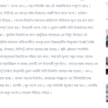
ংস্করণ – অপো এফ২১ প্রো ফাইভজি আর এই ধারাবাহিতাকে অক্ষুণ্ণ রেখে,।
, ফিনিশ) এর ক্ষেত্রে সর্বদা নিজেদের সেরাটি দিয়ে থাকে অপো। বর্তমানে
ে রূপ নিয়েছে। ফোনের ডিজাইন তরুণদের ব্যক্তিগত স্টাইলকে তুলে ধরে বলে হাতে
অসম্পূর্ণ থেকে যায়। উদ্ভাবনী অপো গ্লো ও ডুয়াল অরবিট লাইট ডিজাইনের সাথে
ে। নান্দনিক ডিজাইনের সাথে প্রযুক্তির সমন্বয়ের এক নিখুঁত উদাহরণ এই
ের সাহায্যে স্মার্টফোনটিতে রংধনুর মতো প্রিজম্যাটিক ভিজ্যুয়াল ইফেক্ট তৈরির
 উপকরণ, ফিনিশ) কৌশল ব্যবহার করা হয়েছে। মাল্টি-টেক্সচার স্প্লাইসিং
ত মনোমুগ্ধকর ডিজাইনের পরিচয় বহন করে। যারা ছবি তুলতে পছন্দ করেন, তাদের
ম্যাটেরিয়াল না থাকায় ফোনটি বেশ ভিন্নধর্মী লুক দিবে। ফোনের ব্যাক কভারে এক
ং) তৈরিতে উদ্ভাবনী ডুয়াল অরবিট লাইট ডিজাইন ব্যবহার করা হয়েছে। এফ২১
যাচ্ছে। হালকা গড়নের ডিজাইন, ব্যবহারের স্বাচ্ছন্দ্য এবং দীর্ঘস্থায়িত্বের
ে আশা করা যায়। আগামী ২ জুন অপো এফ২১ প্রো ফাইভজি উন্মোচন করা হবে। ফোনটির
 চোখ রাখুন অপো’র সোশ্যাল মিডিয়া পেইজে।