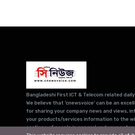
Bangladeshi First ICT & Telecom related daily
We believe that ‘cnewsvoice’ can be an excel
for sharing your company news and views, in
your products/services information to the w
sections of people in general and your potent