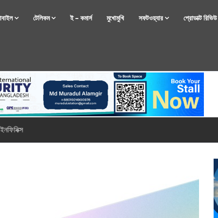
োবাইল
টেলিকম
ই – কমার্স
মুখোমুখি
সফটওয়্যার
প্রোডাক্ট রিভি
্টফোন নিয়ে আসছে রিয়েলমি