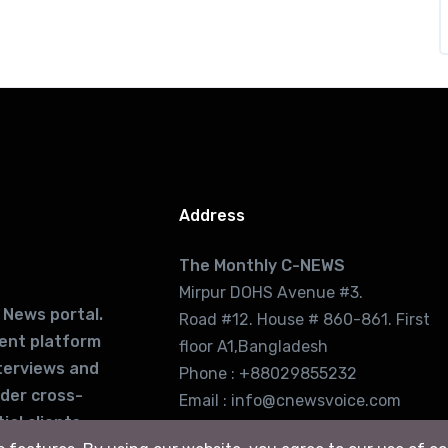
Address
The Monthly C-NEWS
Mirpur DOHS Avenue #3.
 News portal.
Road #12. House # 860-861. First
lent platform
floor A1,Bangladesh
terviews and
Phone : +88029855232
ider cross-
Email : info@cnewsvoice.com
ial clients
cnewsvoice2002@gmail.com