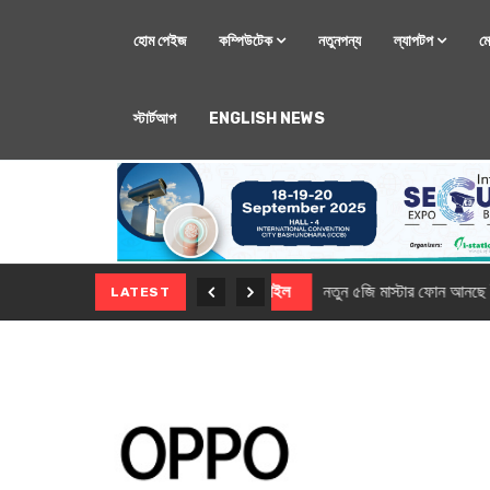
হোম পেইজ
কম্পিউটেক
নতুনপন্য
ল্যাপটপ
ম
স্টার্টআপ
ENGLISH NEWS
মোবাইল
নতুন সি-সিরিজ স্মার
LATEST