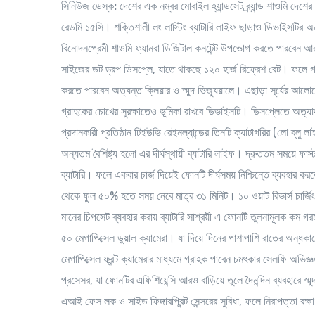
সিনিউজ ডেস্ক:
দেশের এক নম্বর মোবাইল হ্যান্ডসেট ব্র্যান্ড শাওমি দে
রেডমি ১৫সি। শক্তিশালী লং লাস্টিং ব্যাটারি লাইফ ছাড়াও ডিভাইসটির অন্য
বিনোদনপ্রেমী শাওমি ফ্যানরা ডিজিটাল কনটেন্ট উপভোগ করতে পারবেন 
সাইজের ডট ড্রপ ডিসপ্লে, যাতে থাকছে ১২০ হার্জ রিফ্রেশ রেট। ফলে গ
করতে পারবেন অত্যন্ত ক্লিয়ার ও স্মুদ ভিজ্যুয়ালে। এছাড়া সূর্যের আলো
গ্রাহকের চোখের সুরক্ষাতেও ভূমিকা রাখবে ডিভাইসটি। ডিসপ্লেতে অত্
প্রদানকারী প্রতিষ্ঠান টিইউভি রেইনল্যান্ডের তিনটি ক্যাটাগরির (লো ব্লু ল
অন্যতম বৈশিষ্ট্য হলো এর দীর্ঘস্থায়ী ব্যাটারি লাইফ। দ্রুততম সময়ে ফাস্
ব্যাটারি। ফলে একবার চার্জ দিয়েই ফোনটি দীর্ঘসময় নিশ্চিন্তে ব্যবহার করতে 
থেকে ফুল ৫০% হতে সময় নেবে মাত্র ৩১ মিনিট। ১০ ওয়াট রিভার্স চার্জ
মানের চিপসেট ব্যবহার করায় ব্যাটারি সাশ্রয়ী এ ফোনটি তুলনামূলক কম
৫০ মেগাপিক্সেল ডুয়াল ক্যামেরা। যা দিয়ে দিনের পাশাপাশি রাতের অন্ধক
মেগাপিক্সেল ফ্রন্ট ক্যামেরার মাধ্যমে গ্রাহক পাবেন চমৎকার সেলফি অ
প্রসেসর, যা ফোনটির এফিশিয়েন্সি আরও বাড়িয়ে তুলে দৈনন্দিন ব্যবহারে স্
এআই ফেস লক ও সাইড ফিঙ্গারপ্রিন্ট সেন্সরের সুবিধা, ফলে নিরাপত্তা 