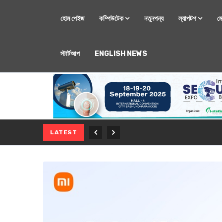
হোম পেইজ
কম্পিউটেক
নতুনপন্য
ল্যাপটপ
ম
স্টার্টআপ
ENGLISH NEWS
মোবাইল
নতুন সি-সিরিজ স্মার
LATEST