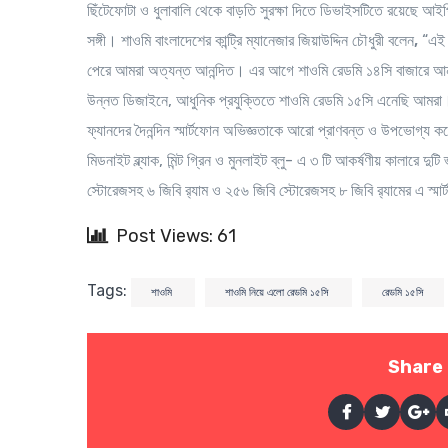
ছিঁটেফোটা ও ধুলাবালি থেকে বাড়তি সুরক্ষা দিতে ডিভাইসটিতে রয়েছে আই
সঙ্গী।
শাওমি বাংলাদেশের কান্ট্রি ম্যানেজার জিয়াউদ্দিন চৌধুরী বলেন,
“এই স
পেরে আমরা অত্যন্ত আনন্দিত। এর আগে শাওমি রেডমি ১৪সি বাজারে আনা
উন্নত ডিজাইনে, আধুনিক প্রযুক্তিতে শাওমি রেডমি ১৫সি এনেছি আমরা। অত
ফ্যানদের দৈনন্দিন স্মার্টফোন অভিজ্ঞতাকে আরো প্রাণবন্ত ও উপভোগ্য ক
মিডনাইট ব্ল্যাক, মিন্ট গ্রিন ও মুনলাইট ব্লু- এ ৩ টি আকর্ষণীয় কালারে দ
স্টোরেজসহ ৬ জিবি র‍্যাম ও ২৫৬ জিবি স্টোরেজসহ ৮ জিবি র‍্যামের এ স্
Post Views: 61
Tags:
শাওমি
শাওমি নিয়ে এলো রেডমি ১৫সি
রেডমি ১৫সি
Share 