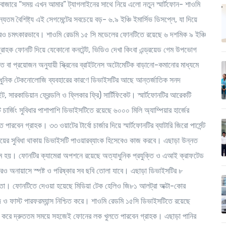
শের বাজারে “সময় এখন আমার” ট্যাগলাইনের সাথে নিয়ে এলো নতুন স্মার্টফোন- শাওমি
তম বৈশিষ্ট্য এই সেগমেন্টের সবচেয়ে বড়- ৬.৯ ইঞ্চি ইমার্সিভ ডিসপ্লে, যা দিয়ে
আরও চমৎকারভাবে। শাওমি রেডমি ১৫ সি মডেলের ফোনটিতে রয়েছে ৬ দশমিক ৯ ইঞ্চি
্রাহক ফোনটি দিয়ে যেকোনো কনটেন্ট, ভিডিও দেখা কিংবা এন্ড্রয়েড গেম উপভোগ
তে বা প্রয়োজন অনুযায়ী স্ক্রিনের ব্রাইটনেস অটোমেটিক বাড়ানো-কমানোর মাধ্যমে
যাধুনিক টেকনোলোজি ব্যবহারের কারণে ডিভাইসটির আছে আন্তর্জাতিক সনদ
াইট, সারকাডিয়ান ফ্রেন্ডলি ও ফ্লিকার ফ্রি) সার্টিফিকেট। স্মার্টফোনটির আরেকটি
ট চার্জিং সুবিধার পাশাপাশি ডিভাইসটিতে রয়েছে ৬০০০ মিলি অ্যাম্পিয়ার হার্জের
পারবেন গ্রাহক। ৩৩ ওয়াটের টার্বো চার্জার দিয়ে স্মার্টফোনটির ব্যাটারি জিরো পার্সেন্ট
িংয়ের সুবিধা থাকায় ডিভাইসটি পাওয়ারব্যাংক হিসেবেও কাজ করবে। এছাড়া উন্নত
 গরম হয়। ফোনটির ক্যামেরা অপশনে রয়েছে অত্যাধুনিক প্রযুক্তি ও এআই ক্রাফটেড
ারেও অনায়াসে স্পষ্ট ও পরিষ্কার সব ছবি তোলা যাবে। এছাড়া ডিভাইসটির ৮
ভিজ্ঞতা। ফোনটিতে দেওয়া হয়েছে মিডিয়া টেক হেলিও জি৮১ আলট্রা অক্টা-কোর
মুদ ও ফাস্ট পারফরম্যান্স নিশ্চিত করে। শাওমি রেডমি ১৫সি ডিভাইসটিতে রয়েছে
রক্ষা করে দ্রুততম সময়ে সহজেই ফোনের লক খুলতে পারবেন গ্রাহক। এছাড়া পানির