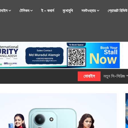
োবাইল
টেলিকম
ই – কমার্স
মুখোমুখি
সফটওয়্যার
প্রোডাক্ট রিভি
্টফোন নিয়ে আসছে রিয়েলমি