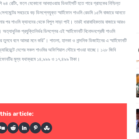
পি ৬৪ রেটিং, ফলে যেকোনো আবহাওয়ায় ডিভাইসটি হতে পারে গ্রাহকের নিশ্চিন্ত
েগমেন্টের সবচেয়ে বড় ডিসপ্লেযুক্ত স্মার্টফোন শাওমি রেডমি ১৫সি বাজারে আনতে
র পর শাওমি ফ্যানদের থেকে বিপুল সাড়া পাই। তারই ধারাবাহিকতায় বাজারে আরও
্যাধুনিক প্রযুক্তিনির্ভর ডিসপ্লের এই স্মার্টফোনটি বিনোদনপ্রেমী শাওমি
রে তুলবে বলে আমরা মনে করি”। পাতলা, হালকা ও নান্দনিক ডিজাইনের এ স্মার্টফোনটি
ুটি ভ্যারিয়েন্টে দেশের সকল শাওমির অফিশিয়াল স্টোরে পাওয়া যাচ্ছে। ১২৮ জিবি
মার্টফোনটির মূল্য যথাক্রমে ১৪,৯৯৯ ও ১৭,৪৯৯ টাকা।
this article: