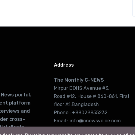
Address
The Monthly C-NEWS
Mirpur DOHS Avenue #3.
 News portal.
Road #12. House # 860-861. First
lent platform
floor A1,Bangladesh
terviews and
Phone : +88029855232
ider cross-
Email : info@cnewsvoice.com
ial clients
cnewsvoice2002@gmail.com