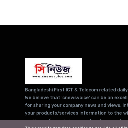
Bangladeshi First ICT & Telecom related daily
We believe that ‘cnewsvoice’ can be an excel
for sharing your company news and views, in
your products/services information to the w
sections of people in general and your potent