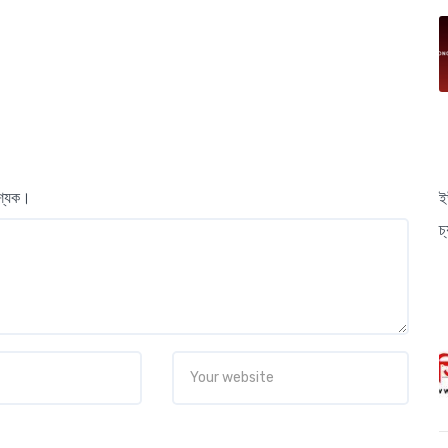
বশ্যক।
ই
চ