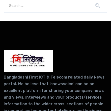
Bangladeshi First ICT & Telecom related daily News
portal. We believe that ‘cnewsvoice’ can be an
excellent platform for sharing your company news
and views, interviews and your products/services
information to the wider cross-sections of people
in general and your potential clients and business