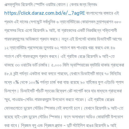
এক্সক্লুসিভ রিয়েলমি স্পোর্টস ওয়াটার বোতল। কেনার জন্য ক্লিকঃ
https://click.daraz.com.bd/e/_7ag9E
বাংলাদেশের বাজারে এই
প্রথম এই দামের সেগমেন্টে সর্বাধুনিক ৬ ন্যানোমিটারের কোয়ালকম স্ন্যাপড্রাগন ৬৮০
প্রসেসর নিয়ে এলো রিয়েলমি ৯ আই, যা গ্রাহকদের একটি নিরবচ্ছিন্ন শক্তিশালী
পারফরম্যান্সের অভিজ্ঞতা প্রদান করবে। নতুন এই চিপসেট থাকায় ডিভাইসটি আগের
১২ ন্যানোমিটার প্রসেসরের তুলনায় ৬২ শতাংশ কম পাওয়ার খরচ করবে এবং ৪৬
শতাংশ বেশি পারফরমেন্স প্রদান করবে। এই প্রাইজ রেঞ্জে রিয়েলমি ৯ আই-তে
থাকছে ৩৩ ওয়াটের ডার্ট চার্জার। ৫,০০০ মিলি অ্যাম্পিয়ারের ব্যাটারি থাকায় গ্রাহকেরা
৪৮.৪ ঘন্টা পর্যন্ত একটানা কথা বলতে পারবেন, যেখানে ডিভাইসটি মাত্র ৭০ মিনিটের
মধ্যে ০% থেকে ১০০% পর্যন্ত চার্জ করা যায়৷ রয়েছে ৯০ হার্টজের ফুল এইচডি প্লাস
ডিসপ্লে। ডিভাইসটি পাঁচটি স্তরের রিফ্রেশ রেট সাপোর্ট করে যার মাধ্যমে গ্রাহকেরা
স্মুথ, পাওয়ার-সেভিং পারফরম্যান্স উপভোগ করতে পারেন। এই প্রাইজ রেঞ্জের
ফোনগুলোতে ডুয়েল স্টেরিও স্পিকার নেই বললেই চলে। যেখানে রিয়েলমি ৯ আই-তে
রয়েছে হাই-রেস ডুয়েল স্টেরিও স্পিকার। ফলে অসাধারণ অডিও কোয়ালিটি উপভোগ
করা যাবে। প্রিজম ব্লু এবং প্রিজম ব্ল্যাক - দুটি স্টাইলিশ রঙের রিয়েলমি ৯ আই