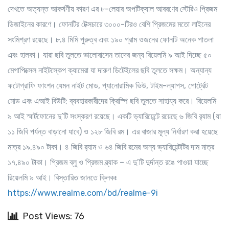
দেখতে অত্যন্ত আকর্ষণীয় কারণ এর ৮-লেয়ার অপটিক্যাল আবরণের স্টেরিও প্রিজম
ডিজাইনের কারণে। ফোনটির টেক্সচারে ৩০০০-টিরও বেশি প্রিজমের মতো লাইনের
সংমিশ্রণ রয়েছে। ৮.৪ মিমি পুরুত্ব এবং ১৯০ গ্রাম ওজনের ফোনটি অনেক পাতলা
এবং হালকা। যারা ছবি তুলতে ভালোবাসেন তাদের জন্য রিয়েলমি ৯ আই দিচ্ছে ৫০
মেগাপিক্সেল নাইটস্কেপ ক্যামেরা যা দারুণ ডিটেইলের ছবি তুলতে সক্ষম। অন্যান্য
ফটোগ্রাফি ফাংশন যেমন নাইট মোড, প্যানোরামিক ভিউ, টাইম-ল্যাপস, পোর্ট্রেট
মোড এবং এআই বিউটি; ব্যবহারকারীদের ক্রিস্পি ছবি তুলতে সাহায্য করে। রিয়েলমি
৯ আই স্মার্টফোনের দু’টি সংস্করণ রয়েছে। একটি ভ্যারিয়েন্টে রয়েছে ৬ জিবি র‌্যাম (যা
১১ জিবি পর্যন্ত বাড়ানো যাবে) ও ১২৮ জিবি রম। এর বাজার মূল্য নির্ধারণ করা হয়েছে
মাত্র ১৯,৪৯০ টাকা। ৪ জিবি র‌্যাম ও ৬৪ জিবি রমের অন্য ভ্যারিয়েন্টটির দাম মাত্র
১৭,৪৯০ টাকা। প্রিজম ব্লু ও প্রিজম ব্ল্যাক – এ দু’টি দুর্দান্ত রঙে পাওয়া যাচ্ছে
রিয়েলমি ৯ আই। বিস্তারিত জানতে ক্লিকঃ
https://www.realme.com/bd/realme-9i
Post Views: 76