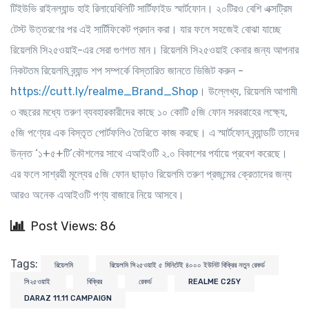
টিইউভি রাইনল্যান্ড হাই রিলায়েবিলিটি সার্টিফাইড স্মার্টফোন। ২০টিরও বেশি এক্সট্রিম
টেস্ট উত্তরণের পর এই সার্টিফিকেট প্রদান করা। যার ফলে সহজেই বোঝা যাচ্ছে
রিয়েলমি সি২৫ওয়াই-এর সেরা গুণগত মান। রিয়েলমি সি২৫ওয়াই কেনার জন্য আপনার
নিকটতম রিয়েলমি ব্র্যান্ড শপ সম্পর্কে বিস্তারিত জানতে ভিজিট করুন -
https://cutt.ly/realme_Brand_Shop
। উল্লেখ্য, রিয়েলমি আগামী
৩ বছরের মধ্যে তরুণ ব্যবহারকারীদের কাছে ১০ কোটি ৫জি ফোন সরবরাহের লক্ষ্যে,
৫জি পণ্যের এক বিস্তৃত পোর্টফলিও তৈরিতে কাজ করছে। এ স্মার্টফোন ব্র্যান্ডটি তাদের
উন্নত ‘১+৫+টি’কৌশলের সাথে এআইওটি ২.০ বিকাশের পর্যায়ে প্রবেশ করেছে।
এর ফলে সাশ্রয়ী মূল্যের ৫জি ফোন ছাড়াও রিয়েলমি তরুণ প্রজন্মের ক্রেতাদের জন্য
আরও অনেক এআইওটি পণ্য বাজারে নিয়ে আসবে।
Post Views: 86
Tags:
রিয়েলমি
রিয়েলমি সি২৫ওয়াই ৫ মিনিটেই ৪০০০ ইউনিট বিক্রির নতুন রেকর্ড
সি২৫ওয়াই
বিক্রির
রেকর্ড
REALME C25Y
DARAZ 11.11 CAMPAIGN