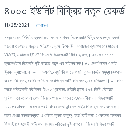
৪০০০ ইউনিট বিক্রির নতুন রেকর্ড
11/25/2021
মোবাইল
মাত্র কয়েক মিনিটের ব্যবধানেই রেকর্ড সংখ্যক সি২৫ওয়াই বিক্রি করে নতুন রেকর্ড
গড়লো তরুণদের পছন্দের স্মার্টফোন ব্র্যান্ড রিয়েলমি। দারাজের ক্যাম্পেইনে মাত্র ৫
মিনিটেই ৪ হাজার ইউনিট রিয়েলমি সি২৫ওয়াই বিক্রি হয়েছে। দারাজের ১১.১১
ক্যাম্পেইনে রিয়েলমি সৃষ্টি করেছে নতুন এই মাইলফলক। ৫০ মেগাপিক্সেল এআই
ট্রিপল ক্যামেরা, ৫,০০০ এমএএইচ ব্যাটারি ও ১৮ ওয়াট কুইক চার্জার সমৃদ্ধ চমৎকার
এ ফোনটি ব্যবহারকারীদের দিবে নিরবচ্ছিন্ন স্মার্টফোন ব্যবহারের অভিজ্ঞতা। এ ফোনে
আছে শক্তিশালী ইউনিসক টি৬১০ প্রসেসর, ৪জিবি র‍্যাম ও ৬৪ জিবি স্টোরেজ
সুবিধা। ক্রেতারা এ ফোন কিনতে পারবেন মাত্র ১৩,৯৯০ টাকায়। সি২৫ওয়াই
মডেলের মাধ্যমে রিয়েলমি প্রথমবারের মতো নান্দনিক লাইন ডিজাইন নিয়ে এসেছে।
সরল রেখার সহজবোধ্যতা ও সৌন্দর্য দ্বারা উদ্বুদ্ধ হয়ে তৈরি করা এ ফোনের অনবদ্য
ডিজাইন; সহজেই স্মার্টফোন ব্যবহারকারীদের দৃষ্টি কাড়বে। রিয়েলমি সি২৫ওয়াই