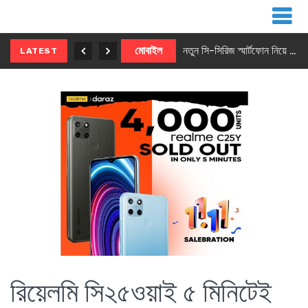
নতুন ৫জি মাস্টার ফোন আনছে ইনফিনিক্স
মোবাইল
নতুন সি-সিরিজ স্মার্টফোন নিয়ে আসছে রিয়েলমি
LATEST
রিয়েলমি সি২৫ওয়াই ৫ মিনিটেই