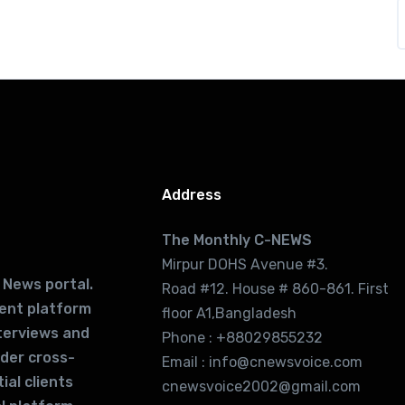
Address
The Monthly C-NEWS
Mirpur DOHS Avenue #3.
 News portal.
Road #12. House # 860-861. First
lent platform
floor A1,Bangladesh
terviews and
Phone : +88029855232
ider cross-
Email : info@cnewsvoice.com
ial clients
cnewsvoice2002@gmail.com