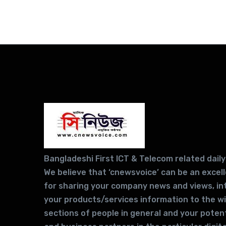
Bangladeshi First ICT & Telecom related daily
We believe that ‘cnewsvoice’ can be an excel
for sharing your company news and views, in
your products/services information to the w
sections of people in general and your potent