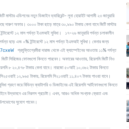
র জিটি মাস্টার এডিশনের নতুন ডিজাইন ভ্যারিয়েন্ট- লুনা হোয়াইট আগামী ২৩ জানুয়ারি
াকছে দারুণ অফার। ৩০০০ টাকা ছাড়ে মাত্র ৩০,৯৯০ টাকায় কেনা যাবে জিটি মাস্টার
ইন্টারেস্টে ১২ মাস পর্যন্ত ইএমআই সুবিধা। ১৭-২৬ জানুয়ারি পর্যন্ত চলাকালীন
% পর্যন্ত ছাড় এবং ০% ইন্টারেস্টে ১২ মাস পর্যন্ত ইএমআই সুবিধা। কেনার জন্য
/_7cxeW
প্রযুক্তিপ্রেমীরা দারাজ থেকে এই ক্যাম্পেইনের আওতায় ১১% পর্যন্ত
 ও জিটি সিরিজের ফোনগুলো কিনতে পারবেন। অফারের আওতায়, রিয়েলমি জিটি নিও
রিয়েলমি ৮ ২০,৪৭৮ টাকায় কেনা যাবে। নারজো ৫০আই ১০,৩৬২ টাকায় কিনতে
ি সি২৫ওয়াই ১২,৯৬৫ টাকায়, রিয়েলমি সি২১ওয়াই ১১,৪০৭ টাকায় পাওয়া যাবে।
ুবিধা গ্রহণ করে বিভিন্ন ক্যাটাগরি ও ডিজাইনের এই রিয়েলমি স্মার্টফোনগুলো কিনতে
িজাইনে উদ্ভাবনে এর নিরলস প্রচেষ্টা। এখন, আরও অধিক সংখ্যক ক্রেতা এবং
নগুলো উপভোগের সুযোগ পাবেন।