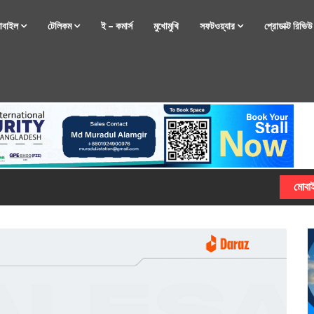
োবাইল
টেলিকম
ই – কমার্স
মুখোমুখি
সফটওয়্যার
প্রোডাক্ট রিভি
্টফোন নিয়ে আসছে রিয়েলমি