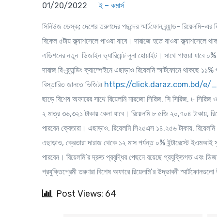
01/20/2022
ই – কমার্স
সিনিউজ ডেস্ক;
দেশের তরুণদের পছন্দের স্মার্টফোন ব্র্যান্ড- রিয়েলমি-এ
বিকেল ৫টায় ফ্ল্যাশসেলে পাওয়া যাবে। দারাজে হতে যাওয়া ফ্ল্যাশসেলে থ
এডিশনের নতুন ডিজাইন ভ্যারিয়েন্ট লুনা হোয়াইট। সাথে পাওয়া যাবে ০% 
দারাজ রি-ব্র্যান্ডিং ক্যাম্পেইনে এছাড়াও রিয়েলমি স্মার্টফোনে থাকছে ১১
বিস্তারিত জানতে ভিজিটঃ
https://click.daraz.com.bd/e
ছাড়ে বিশেষ অফারের সাথে রিয়েলমি নারজো সিরিজ, সি সিরিজ, ৮ সিরিজ
২ মাত্র ৩৬,৩২১ টাকায় কেনা যাবে। রিয়েলমি ৮ ৫জি ২০,৭০৪ টাকায়, 
পারবেন ক্রেতারা। এছাড়াও, রিয়েলমি সি২৫এস ১৪,২৫৬ টাকায়, রিয়েলম
এছাড়াও, ক্রেতারা দারাজ থেকে ১২ মাস পর্যন্ত ০% ইন্টারেস্টে ইএমআই স
পারবেন। রিয়েলমি’র দ্রুত প্রবৃদ্ধির পেছনে রয়েছে প্রযুক্তিগত এবং ড
প্রযুক্তিপ্রেমী তরুণরা বিশেষ অফারে রিয়েলমি’র উদ্ভাবনী স্মার্টফো
Post Views: 64