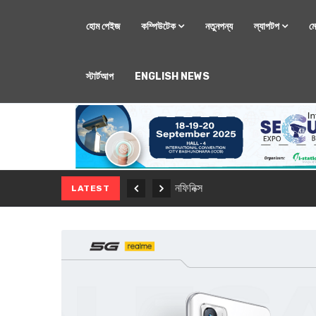
হোম পেইজ
কম্পিউটেক
নতুনপন্য
ল্যাপটপ
ম
স্টার্টআপ
ENGLISH NEWS
মোবাইল
নতুন সি-সিরিজ স্মার
LATEST