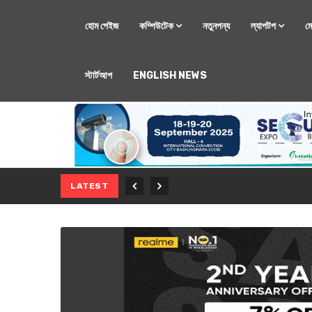
হোম পেইজ
কম্পিউটেক
নতুনপন্য
ল্যাপটপ
ম
স্টার্টআপ
ENGLISH NEWS
মোবাইল
নতুন সি-সিরিজ স্মার
LATEST