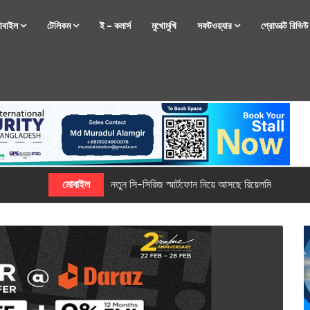
োবাইল
টেলিকম
ই – কমার্স
মুখোমুখি
সফটওয়্যার
প্রোডাক্ট রিভি
্টফোন নিয়ে আসছে রিয়েলমি