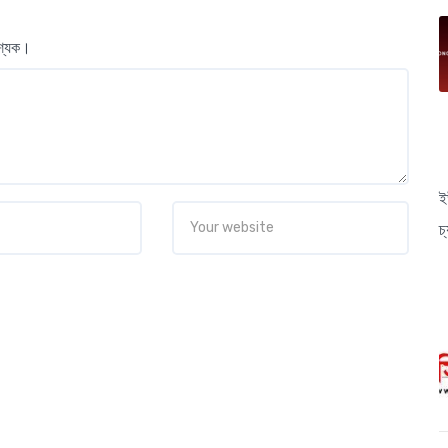
বশ্যক।
ই
চ