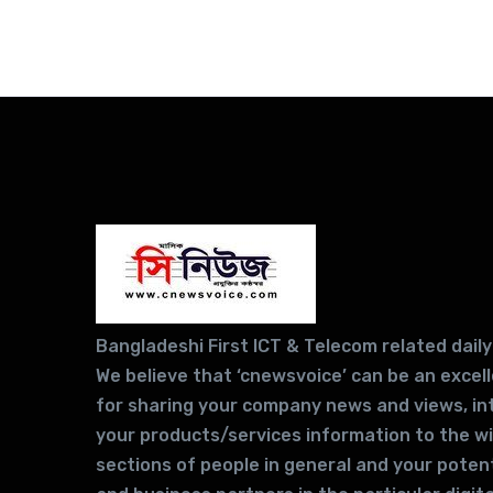
Bangladeshi First ICT & Telecom related daily
We believe that ‘cnewsvoice’ can be an excel
for sharing your company news and views, in
your products/services information to the w
sections of people in general and your potent