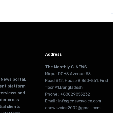
Address
The Monthly C-NEWS
Mirpur DOHS Avenue #3.
 News portal.
Road #12. House # 860-861. First
lent platform
floor A1,Bangladesh
terviews and
Phone : +88029855232
ider cross-
Email : info@cnewsvoice.com
ial clients
cnewsvoice2002@gmail.com