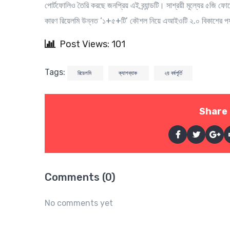
পোর্টফোলিও তৈরি করছে জনপ্রিয় এই ব্র্যান্ডটি। সাশ্রয়ী মূল্যের ৫জি
কারণ রিয়েলমি উন্নত ‘১+৫+টি’ কৌশল নিয়ে এআইওটি ২.০ বিকাশের পর্য
Post Views: 101
Tags:
রিয়েলমি
ক্যাশব্যাক
২য় বর্ষপূর্তি
Share 
Comments (0)
No comments yet