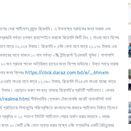
শের সেরা স্মার্টফোন ব্র্যান্ড রিয়েলমি। এ উপলক্ষ্যে গ্রাহকের জন্য দারাজ এবং
ুয়ারি পর্যন্ত চলমান ক্যাম্পেইনে দারাজে রিয়েলমি জিটি নিও ২ পাওয়া যাবে বিশেষ
যাবে মাত্র ৩২,৩১৪ টাকায়। রিয়েলমি ৮ ৫জি কেনা যাবে মাত্র ২১,১৭৮ টাকায় এবং
ফারের সাথে থাকবে ১২ মাস পর্যন্ত ০% ইন্টারেস্টে ইএমআই সুবিধা। পাশাপাশি
রথম ২০ জন গ্রাহক পাবেন অতিরিক্ত ছাড়ের জন্য বিশেষ ভাউচার। উক্ত সময়ে দারাজ
েনার জন্য ক্লিকঃ
https://click.daraz.com.bd/e/_6hnxm
 সি২৫ওয়াই পাওয়া যাবে মাত্র ১২,৩৯০ টাকায়, রিয়েলমি সি২৫এস পাওয়া যাচ্ছে মাত্র
াকায়। এছাড়াও দারুণ সব ছাড় থাকছে রিয়েলমি’র প্রতিটি স্মার্টফোনে। কেনার
/realme.html
শীর্ষস্থানীয় গ্লোবাল টেকনোলজি মার্কেট অ্যানালিস্ট ফার্ম
্রান্তিকে শিপমেন্টের পরিপ্রেক্ষিতে বাংলাদেশের বাজারে স্মার্টফোন নির্মাতা হিসেবে
প্রবৃদ্ধি ও ২০ শতাংশ ইউনিট স্মার্টফোন শেয়ার অর্জন করার মাধ্যমে ১ নম্বর
জন্য ১০ কোটি ৫জি ফোন অফার করার লক্ষ্যে ৫জি পণ্যগুলির একটি বৈচিত্র্যময়