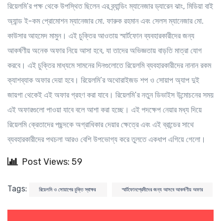
রিয়েলমি’র পক্ষ থেকে উপস্থিত ছিলেন এর ব্র্যান্ডিং ম্যানেজার ড্যারেন ঝাং, মিডিয়া বাই
অ্যান্ড ই-কম প্রোমোশন ম্যানেজার মো. ফারুক রহমান এবং সেলস ম্যানেজার মো.
কাউসার আহমেদ মামুন। এই চুক্তির আওতায় স্মার্টফোন ব্যবহারকারীদের জন্য
আকর্ষণীয় অনেক অফার নিয়ে আসা হবে, যা তাদের অভিজ্ঞতায় বাড়তি মাত্রা যোগ
করবে। এই চুক্তির মাধ্যমে সামনের দিনগুলোতে রিয়েলমি ব্যবহারকারীদের নানান রকম
ক্যাশব্যাক অফার দেয়া হবে। রিয়েলমি’র অথোরাইজড শপ ও সোয়াপ অ্যাপ দুই
জায়গা থেকেই এই অফার গ্রহণ করা যাবে। রিয়েলমি’র নতুন ডিভাইস উন্মোচনের সময়
এই অফারগুলো পাওয়া যাবে বলে আশা করা হচ্ছে। এই পদক্ষেপ নেয়ার মধ্য দিয়ে
রিয়েলমি ক্রেতাদের পছন্দকে অগ্রাধিকার দেয়ার ক্ষেত্রে এবং এই ব্রান্ডের সাথে
ব্যবহারকারীদের পথচলা আরও বেশি উপভোগ্য করে তুলতে একধাপ এগিয়ে গেলো।
Post Views: 59
Tags:
রিয়েলমি ও সোয়াপের চুক্তি স্বাক্ষর
স্মার্টফোনপ্রেমীদের জন্য আসবে আকর্ষণীয় অফার