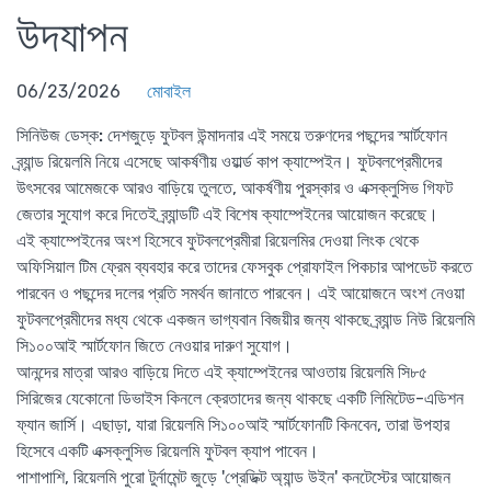
উদযাপন
06/23/2026
মোবাইল
সিনিউজ ডেস্ক:
দেশজুড়ে ফুটবল উন্মাদনার এই সময়ে তরুণদের পছন্দের স্মার্টফোন
ব্র্যান্ড রিয়েলমি নিয়ে এসেছে আকর্ষণীয় ওয়ার্ল্ড কাপ ক্যাম্পেইন। ফুটবলপ্রেমীদের
উৎসবের আমেজকে আরও বাড়িয়ে তুলতে, আকর্ষণীয় পুরস্কার ও এক্সক্লুসিভ গিফট
জেতার সুযোগ করে দিতেই ব্র্যান্ডটি এই বিশেষ ক্যাম্পেইনের আয়োজন করেছে।
এই ক্যাম্পেইনের অংশ হিসেবে ফুটবলপ্রেমীরা রিয়েলমির দেওয়া লিংক থেকে
অফিসিয়াল টিম ফ্রেম ব্যবহার করে তাদের ফেসবুক প্রোফাইল পিকচার আপডেট করতে
পারবেন ও পছন্দের দলের প্রতি সমর্থন জানাতে পারবেন। এই আয়োজনে অংশ নেওয়া
ফুটবলপ্রেমীদের মধ্য থেকে একজন ভাগ্যবান বিজয়ীর জন্য থাকছে ব্র্যান্ড নিউ রিয়েলমি
সি১০০আই স্মার্টফোন জিতে নেওয়ার দারুণ সুযোগ।
আনন্দের মাত্রা আরও বাড়িয়ে দিতে এই ক্যাম্পেইনের আওতায় রিয়েলমি সি৮৫
সিরিজের যেকোনো ডিভাইস কিনলে ক্রেতাদের জন্য থাকছে একটি লিমিটেড-এডিশন
ফ্যান জার্সি। এছাড়া, যারা রিয়েলমি সি১০০আই স্মার্টফোনটি কিনবেন, তারা উপহার
হিসেবে একটি এক্সক্লুসিভ রিয়েলমি ফুটবল ক্যাপ পাবেন।
পাশাপাশি, রিয়েলমি পুরো টুর্নামেন্ট জুড়ে 'প্রেডিক্ট অ্যান্ড উইন' কনটেস্টের আয়োজন