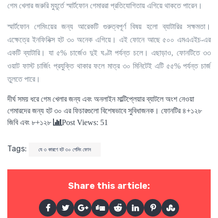
।
গেম
খেলার
জরুরি
মুহূর্তে
স্মার্টফোন
গেমাররা
প্রতিযোগিতায়
এগিয়ে
থাকতে
পারেন
।
স্মার্টফোন
গেমিংয়ের
জন্য
আরেকটি
গুরুত্বপূর্ণ
বিষয়
হলো
ব্যাটারির
সক্ষমতা
।
এক্ষেত্রে
ইনফিনিক্স
হট
৩০
অনেক
এগিয়ে
এই
ফোনে
আছে
৫০০
এমএএইচ
-
এর
।
।
একটি
ব্যাটারি
যা
৫
%
চার্জেও
দুই
ঘণ্টা
পর্যন্ত
চলে
এছাড়াও
,
ফোনটিতে
৩৩
ওয়াট
ফাস্ট
চার্জিং
প্রযুক্তি
থাকার
ফলে
মাত্র
৩০
মিনিটেই
এটি
৫৫
%
পর্যন্ত
চার্জ
।
তুলতে
পারে
দীর্ঘ
সময়
ধরে
গেম
খেলার
জন্য
এবং
অনলাইন
মাল্টিপ্লেয়ার
ব্যাটলে
অংশ
নেওয়া
।
গেমারদের
জন্য
হট
৩০
এর
ফিচারগুলো
বিশেষভাবে
সুবিধাজনক
ফোনটির
৪
+
১২৮
জিবি
এবং
৮
+
১২৮
Post Views: 51
Tags:
যে ৩ কারণে হট ৩০ গেমিং ফোন
Share this article: