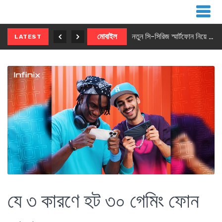
নতুন ৫জি মাস্টার ফোন আনছে ইনফিনিক্স
মোবাইল
নতুন সি-সিরিজ স্মার্টফোন নিয়ে আসছে রিয়েলমি
LATEST
যে ৩ কারণে হট ৩০ গেমিং ফোন