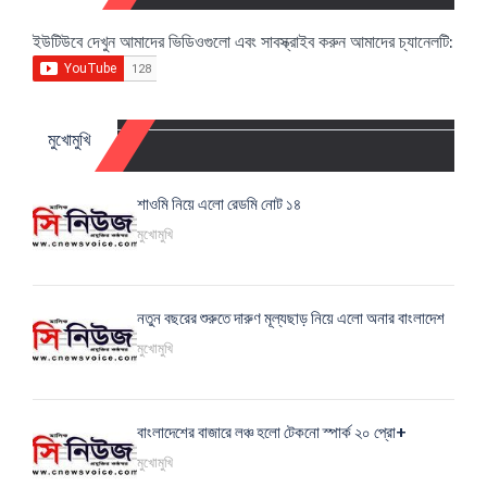
ইউটিউবে দেখুন আমাদের ভিডিওগুলো এবং সাবস্ক্রাইব করুন আমাদের চ্যানেলটি:
মুখোমুখি
শাওমি নিয়ে এলো রেডমি নোট ১৪
মুখোমুখি
নতুন বছরের শুরুতে দারুণ মূল্যছাড় নিয়ে এলো অনার বাংলাদেশ
মুখোমুখি
বাংলাদেশের বাজারে লঞ্চ হলো টেকনো স্পার্ক ২০ প্রো+
মুখোমুখি