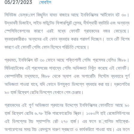
05/27/2023
মোবাইল
।
সিনিউজ ডেস্ক:
বেশ
কিছুদিন
যাবত
বাজারে
‍
আছে
ইনফিনিক্সের
স্মার্টফোন
হট
৩০
উদ্ভাবনী
ডিজাইন
,
সাইড
মাউন্টেড
ফিঙ্গারপ্রিন্ট
সেন্সর
,
দীর্ঘস্থায়ী
ব্যাটারি
এবং
অন্যান্য
।
স্পেসিফিকেশনের
কারণে
এরই
মধ্যে
ফোনটি
গ্রাহকদের
নজর
কেড়েছে
।
ব্যবহারকারীরাও
অন্যদের
এই
ফোন
ব্যবহার
করার
পরামর্শ
দিচ্ছেন
তবে
৩টি
বিশেষ
।
কারণে
এই
ফোনটি
গেমিং
ফোন
হিসেবে
পরিচিতি
পেয়েছে
।
প্রথমত
,
ইনফিনিক্স
হট
৩০
ফোনে
আছে
শক্তিশালী
গেমিং
প্রসেসর
হেলিও
জি৮৮
।
মিডিয়াটেকের
এই
প্রসেসরের
সাহায্যে
গেমিং
অভিজ্ঞতা
নিখুঁত
করেছে
এই
ফোনটি
কোম্পানিটির
তথ্যমতে
,
জি৮৮
থেকে
অ্যাপ
এবং
অপারেটিং
সিস্টেম
ব্যবহারে
পূর্ণ
।
অভিজ্ঞতা
পাওয়া
যাবে
,
যদি
ফোনে
উপযুক্ত
ডিসপ্লে
ব্যবহার
করা
হয়
দ্রুতগতির
।
৯০
হার্জ
রিফ্রেশ
রেটের
ডিসপ্লে
যেখানে
গেম
চেঞ্জার
গ্রাহকদের
এই
পূর্ণ
অভিজ্ঞতা
প্রদানের
উদ্দেশ্যে
ইনফিনিক্সের
ফোনটিতে
আছে
৯০
।
হার্জ
রিফ্রেশ
রেটের
৬
.
৭৮
ইঞ্চি
পারফোরেটেড
স্ক্রিন
১০৮০পি
হাই
রেজোলিউশনের
।
এই
ডিসপ্লের
টাচ
স্যাম্পলিং
রেট
২৭০
হার্জ
এর
ফলে
র
্যাপিড
মাইক্রো
-
।
অপারেশনের
সময়
টাচ
রেসপন্সে
দারুণ
স্বচ্ছতা
ও
কার্যকরিতা
পাওয়া
যায়
এর
ফলে