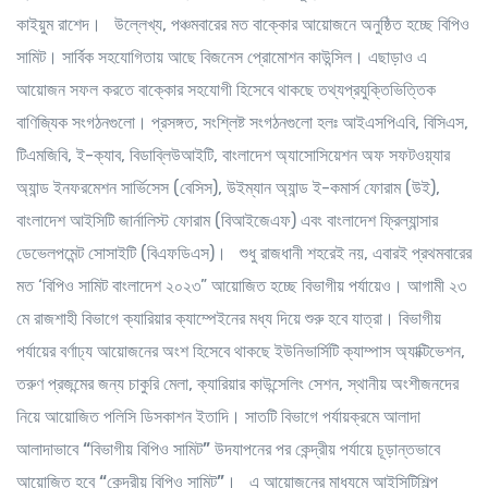
কাইয়ুম রাশেদ। উল্লেখ্য, পঞ্চমবারের মত বাক্কোর আয়োজনে অনুষ্ঠিত হচ্ছে বিপিও
সামিট। সার্বিক সহযোগিতায় আছে বিজনেস প্রোমোশন কাউন্সিল। এছাড়াও এ
আয়োজন সফল করতে বাক্কোর সহযোগী হিসেবে থাকছে তথ্যপ্রযুক্তিভিত্তিক
বাণিজ্যিক সংগঠনগুলো। প্রসঙ্গত, সংশ্লিষ্ট সংগঠনগুলো হলঃ আইএসপিএবি, বিসিএস,
টিএমজিবি, ই-ক্যাব, বিডাব্লিউআইটি, বাংলাদেশ অ্যাসোসিয়েশন অফ সফটওয়্যার
অ্যান্ড ইনফরমেশন সার্ভিসেস (বেসিস), উইম্যান অ্যান্ড ই-কমার্স ফোরাম (উই),
বাংলাদেশ আইসিটি জার্নালিস্ট ফোরাম (বিআইজেএফ) এবং বাংলাদেশ ফ্রিল্যান্সার
ডেভেলপমেন্ট সোসাইটি (বিএফডিএস)। শুধু রাজধানী শহরেই নয়, এবারই প্রথমবারের
মত ‘বিপিও সামিট বাংলাদেশ ২০২৩” আয়োজিত হচ্ছে বিভাগীয় পর্যায়েও। আগামী ২৩
মে রাজশাহী বিভাগে ক্যারিয়ার ক্যাম্পেইনের মধ্য দিয়ে শুরু হবে যাত্রা। বিভাগীয়
পর্যায়ের বর্ণাঢ্য আয়োজনের অংশ হিসেবে থাকছে ইউনিভার্সিটি ক্যাম্পাস অ্যাক্টিভেশন,
তরুণ প্রজন্মের জন্য চাকুরি মেলা, ক্যারিয়ার কাউন্সেলিং সেশন, স্থানীয় অংশীজনদের
নিয়ে আয়োজিত পলিসি ডিসকাশন ইতাদি। সাতটি বিভাগে পর্যায়ক্রমে আলাদা
আলাদাভাবে
“বিভাগীয় বিপিও সামিট”
উদযাপনের পর কেন্দ্রীয় পর্যায়ে চূড়ান্তভাবে
আয়োজিত হবে
“কেন্দ্রীয় বিপিও সামিট”
।
এ আয়োজনের মাধ্যমে আইসিটিশিল্প