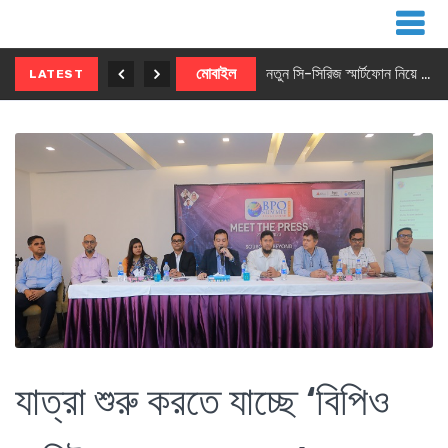
নতুন ৫জি মাস্টার ফোন আনছে ইনফিনিক্স
মোবাইল
নতুন সি-সিরিজ স্মার্টফোন নিয়ে আসছে রিয়েলমি
LATEST
যাত্রা শুরু করতে যাচ্ছে ‘বিপিও