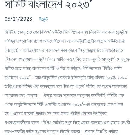
সামিট বাংলাদেশ ২০২৩’
05/21/2023
ইভেন্ট
সিনিউজ ডেস্ক:
দেশের বিপিও/আউটসোর্সিং শিল্পের জন্য নিবেদিত একক ও কেন্দ্রীয়
বাণিজ্য সংস্থা ‘বাংলাদেশ অ্যাসোসিয়েশন অফ কনট্যাক্ট সেন্টার অ্যান্ড আউটসোর্সিং
(বাক্কো)’-এর উদ্যোগে ও বাংলাদেশ সরকারের বাণিজ্য মন্ত্রণালয়ের আওতাভুক্ত
‘বিজনেস প্রোমোশন কাউন্সিল’-এর সার্বিক সহযোগিতায় মে-জুলাই মাসব্যাপী দেশজুড়ে
পালিত হতে যাচ্ছে বাংলাদেশের বিপিও শিল্পের সর্ববৃহৎ, শীর্ষ সম্মেলন “বিপিও সামিট
বাংলাদেশ ২০২৩”। তার আনুষ্ঠানিক ঘোষণার উদ্দেশ্যেই আজ রবিবার ২১ মে, ২০২৩
তারিখে রাজধানীস্থ এক কনফারেন্স হলে ‘মিট দ্য প্রেস’ শীর্ষক এক সংবাদ সম্মেলনের
আয়োজন করে বাক্কো।
উক্ত সংবাদ সম্মেলনে বাক্কোর কার্যনির্বাহী কমিটির পক্ষ
থেকে আনুষ্ঠানিকভাবে
‘বিপিও সামিট বাংলাদেশ ২০২৩’-
এর শুভসূচনার ঘোষণা করা
হয়। এসময় বাক্কো সাধারণ সম্পাদক জনাব তৌহিদ হোসেন উপস্থিত
গণমাধ্যমকর্মীদের বলেন, “বিপিও সামিটের মধ্য দিয়ে এবারে অন্ততঃ এক হাজার মেধাবী
তরুণ-তরুণীর কর্মসংস্থানের উদ্যোগ নিয়েছি আমরা। থাকছে বিভাগীয় পর্যায়ে