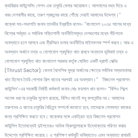
ক্যারিয়ার কাউন্সেলিং সেশন এবং চাকুরি মেলার আয়োজন। আপনাদের মধ্য দিয়ে এ
খবর দেশবাসীর কাছে, তরুণ প্রজন্মের কাছে পৌঁছে দেয়াই আমাদের উদ্দেশ্য।”
বাক্কো সহ-সভাপতি জনাব তানভীর ইব্রাহীম বলেন- “বাংলাদেশ ২০৩৫ সালের মধ্যে
বিশ্বের সর্ববৃহৎ ও সর্বাধিক শক্তিশালী অর্থনীতিসমৃদ্ধ দেশগুলোর মধ্যে পঁচিশতম
অবস্থানে চলে আসবে এবং ট্রিলিয়ন ডলার অর্থনীতির মাইলফলক স্পর্শ করবে। আর এ
অবস্থান অর্জনে তথ্য ও যোগাযোগ প্রযুক্তি খাত রাখবে অন্যতম ভূমিকা! তথ্য ও
যোগাযোগ প্রযুক্তি খাত বাংলাদেশ সরকার কর্তৃক ঘোষিত একটি থ্রাস্ট সেক্টর
(Thrust Sector); কেননা বৈদেশিক মুদ্রা অর্জনের ক্ষেত্রে সর্বাধিক সম্ভাবনাময়
খাত হিসেবে তৈরি পোশাক শিল্প খাতের পরপরই এর অবস্থান।” ‘বিজনেস প্রমোশন
কাউন্সিল’-এর সহকারী নির্বাহী কর্মকর্তা জনাব মোঃ ফয়সাল খান বলেন- “বিপিও শিল্পে
অনেক ধরণের চাকুরির সুযোগ রয়েছে, বিপিও মানেই শুধু কলসেন্টার নয়। আমাদের
তরুণদের এ খাতের চাকুরির বৈচিত্র্য সম্পর্কে জানাতে হবে, তাদেরকে সেসমস্ত কাজের
জন্য প্রশিক্ষিত করতে হবে। বাক্কোর সঙ্গে একত্রিত হয়ে বিজনেস প্রমোশন
কাউন্সিল ইতোমধ্যেই দুইশতেরও অধিক ফ্রিল্যান্সারকে উদ্যোক্তায় পরিণত করার
উদ্দেশ্যে প্রশিক্ষিত করেছে। এ প্রশিক্ষণ কর্মসূচী ভবিষ্যতেও এমন অব্যাহত রাখারই