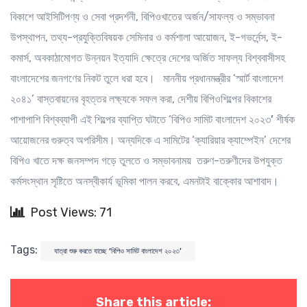
বিকাশে আইসিটিপণ্য ও সেবা প্রদর্শনী, বিপিওখাতের অর্জন/সাফল্য ও সম্ভাবনা
উপস্থাপন, তথ্য-প্রযুক্তিবিষয়ক সেমিনার ও কর্মশালা আয়োজন, ই-গভর্নেন্স, ই-
কমার্স, অবকাঠামোগত উন্নয়ন ইত্যাদি ক্ষেত্রে দেশের অর্জিত সাফল্য বিশ্ববাসীসহ
বাংলাদেশের জনগণের নিকট তুলে ধরা হবে। মাননীয় প্রধানমন্ত্রীর ‘স্মার্ট বাংলাদেশ
২০৪১’ বাস্তবায়নের বৃহত্তর লক্ষ্যকে সফল করা, দেশীয় বিপিওশিল্পের বিকাশের
পাশাপাশি বিশ্বব্যাপী এই শিল্পের ব্যাপ্তি ঘটাতে ‘
বিপিও সামিট বাংলাদেশ ২০২৩’
শীর্ষক
আয়োজনের গুরুত্ব অপরিসীম। অন্যদিকে এ সামিটের ‘ক্যারিয়ার ক্যাম্পেইন’ দেশের
বিপিও খাতে দক্ষ জনসম্পদ গড়ে তুলতে ও সম্ভাবনাময় তরুণ-তরুণীদের উপযুক্ত
কর্মসংস্থান সৃষ্টিতে অনস্বীকার্য ভূমিকা পালন করবে, এমনটাই বাক্কোর আশাবাদ।
Post Views: 71
Tags:
যাত্রা শুরু করতে যাচ্ছে ‘বিপিও সামিট বাংলাদেশ ২০২৩’
Share this article: