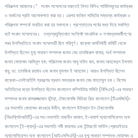
পরিকল্পনা আমাদের।” সংবাদ সম্মেলনের শুরুতেই বিগত বিপিও সামিটসমূহের কার্যক্রম
ও অর্জনের প্রতি আলোকপাত করা হয়। এরপর বর্তমান সামিটের সম্ভাব্য কার্যক্রম ও
পরিকল্পনা সম্পর্কে অবহিত করা হয় সকলকে। প্রশ্নোত্তর পর্বের মধ্য দিয়ে সমাপ্তি
ঘটে সংবাদ সম্মেলনের। তথ্যপ্রযুক্তিখাত সংশ্লিষ্ট সাংবাদিক ও গণমাধ্যমকর্মীগণের
সরব উপস্থিতিতে সংবাদ সম্মেলনটি ছিল পরিপূর্ণ। বাক্কো কার্যনির্বাহী কমিটি থেকে
উপস্থিত ছিলেন যুগ্ম সাধারণ সম্পাদক জনাব মোঃ তানজিরুল বাসার, অর্থ সম্পাদক
জনাব মোহাম্মদ আমিনুল হক; পরিচালক জনাব আবু দাউদ খান, জনাব আহমেদুল ইসলাম
বাবু, ডা. তানজিবা রহমান এবং জনাব মুসনাদ ই আহমেদ। আরও উপস্থিত ছিলেন
বাক্কো-এসইআইপি প্রকল্পের প্রধান সমন্বয়ক জনাব মোঃ মাহতাবুল হক। বিশেষ
অতিথিদের মধ্যে উপস্থিত ছিলেন বাংলাদেশ কম্পিউটার সমিতি (বিসিএস)-এর সাধারণ
সম্পাদক জনাব কামরুজ্জামান ভূঁইয়া, টেকনোলজি মিডিয়া গিল্ড বাংলাদেশ (টিএমজিবি)-
এর সভাপতি মোহাম্মদ কাওছার উদ্দীন, বাংলাদেশ উইম্যান ইন টেকনোলজি
(বিডাব্লিউআইটি)-এর সহ-সভাপতি নাজনীন কামাল, ই-কমার্স অ্যাসোসিয়েশন অফ
বাংলাদেশ (ই-ক্যাব)-এর সভাপতি শমী কায়সার এবং ইন্টারনেট সার্ভিস প্রোভাইডার
অ্যাসোসিয়েশন অফ বাংলাদেশ (আইএসপিএবি)-এর যুগ্ম সাধারণ সম্পাদক মোহাম্মদ এ