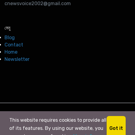
cnewsvoice2002@gmail.com
মেনু
Blog
Contact
Home
Newsletter
© 2026
সি নিউজ
. All right Reserved
This website requires cookies to provide all
Got it
of its features. By using our website, you