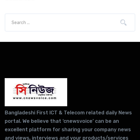
Bangladeshi First ICT & Telecom related daily News
portal. We believe that ‘cnewsvoice’ can be an
excellent platform for sharing your company news
and views, interviews and your products/services