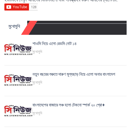
মুখোমুখি
শাওমি নিয়ে এলো রেডমি নোট ১৪
মুখোমুখি
নতুন বছরের শুরুতে দারুণ মূল্যছাড় নিয়ে এলো অনার বাংলাদেশ
মুখোমুখি
বাংলাদেশের বাজারে লঞ্চ হলো টেকনো স্পার্ক ২০ প্রো+
মুখোমুখি