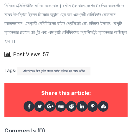
সিনিয়র এক্সিকিউটিভ সাদিয়া আফরোজ। মেটলাইফ বাংলাদেশের ঊর্ধ্বতন কর্মকর্তাদের
মধ্যে উপস্থিত ছিলেন ডিরেক্টর অ্যান্ড হেড অব এমপ্লয়ী বেনিফিটস মোহাম্মাদ
কামরুজ্জামান, এমপ্লয়ী বেনিফিটসের ভাইস প্রেসিডেন্ট মো. মনিরুল ইসলাম, ডেপুটি
ম্যানেজার রায়হান চৌধুরী এবং এমপ্লয়ী বেনিফিটসের অ্যাসিসটেন্ট ম্যানেজার আজিজুল
হাসান।
Post Views: 57
Tags:
মেটলাইফের বিমা সুবিধা পাবেন হোটেল হলিডে ইন ঢাকার কর্মীরা
Share this article:
Comments (0)