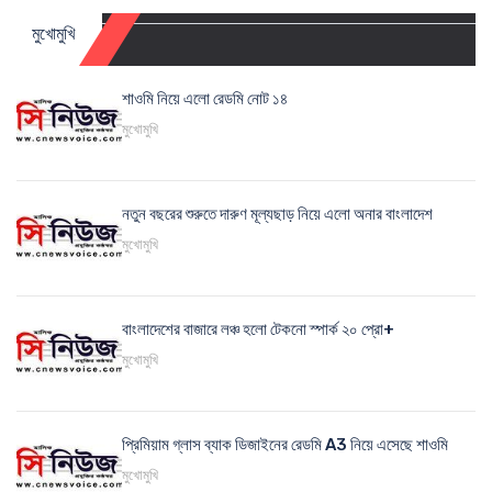
মুখোমুখি
শাওমি নিয়ে এলো রেডমি নোট ১৪
মুখোমুখি
নতুন বছরের শুরুতে দারুণ মূল্যছাড় নিয়ে এলো অনার বাংলাদেশ
মুখোমুখি
বাংলাদেশের বাজারে লঞ্চ হলো টেকনো স্পার্ক ২০ প্রো+
মুখোমুখি
প্রিমিয়াম গ্লাস ব্যাক ডিজাইনের রেডমি A3 নিয়ে এসেছে শাওমি
মুখোমুখি