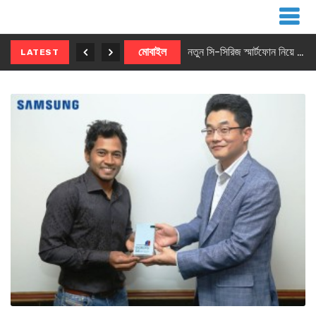
নতুন ৫জি মাস্টার ফোন আনছে ইনফিনিক্স
মোবাইল
নতুন সি-সিরিজ স্মার্টফোন নিয়ে আসছে রিয়েলমি
LATEST