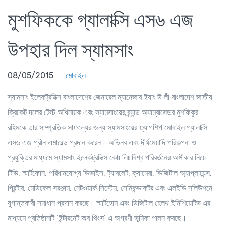
মুশফিককে গ্যালাক্সি এস৬ এজ
উপহার দিল স্যামসাং
08/05/2015
মোবাইল
স্যামসাং ইলেকট্রনিক্স বাংলাদেশের জেনারেল ম্যানেজার ইয়াং উ লী বাংলাদেশ জাতীয়
ক্রিকেট দলের টেস্ট অধিনায়ক এবং স্যামসাংয়ের ব্র্যান্ড অ্যাম্বাসেডর মুশফিকুর
রহিমকে তার সাম্প্রতিক সাফল্যের জন্য স্যামসাংয়ের ফ্ল্যাগশিপ মোবাইল গ্যালাক্সি
এস৬ এজ গ্রীন এমারেল্ড প্রদান করেন। অভিনব এবং দীর্ঘমেয়াদি পরিকল্পনা ও
প্রযুক্তির মাধ্যমে স্যামসাং ইলেকট্রনিক্স কোঃ লিঃ বিশ্ব পরিবর্তনের অঙ্গীকার নিয়ে
টিভি, স্মার্টফোন, পরিধানযোগ্য ডিভাইস, ট্যাবলেট, ক্যামেরা, ডিজিটাল অ্যাপ্লায়েন্স,
প্রিন্টার, মেডিকেল সরঞ্জাম, নেটওয়ার্ক সিস্টেম, সেমিকন্ডাকটর এবং এলইডি সলিউশনে
যুগান্তকারী সমাধান প্রদান করছে। স্মার্টহোম এবং ডিজিটাল হেলথ ইনিশিয়েটিভ এর
মাধ্যমে প্রতিষ্ঠানটি ‘ইন্টারনেট অব থিংস’ এ অগ্রণী ভূমিকা পালন করছে।