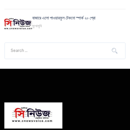
বাজারে এলো পাওয়ারফুল টেকনো স্পার্ক ২০ প্রো
মুখোমুখি