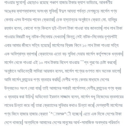
পাওয়ার সুযোগ| এছাড়াও রয়েছে পঞ্চাশ হাজার টাকার ক্যাশ ভাউচার, আকর্ষণীয়
অঙ্কের ক্যাশব্যাকসহ অসংখ্য সুবিধা| ঈদুল আযহা পর্যন্ত দেশজুড়ে মার্সেল পণ্য
কেনায় এসব উপহার পাবেন ক্রেতারা| চেক হস্তান্তর অনুষ্ঠানে ক্রেতা মো. হাবিবুর
রহমান বলেন, কোনো পণ্য কিনলে দুই-তিনশ টাকা পাওয়া যায় জানতাম| লাখ লাখ টাকা
পাওয়ার বিষয়টি শুধু নাটক-সিনেমায় দেখতাম| কিন্তু সেই নাটক-সিনেমার দৃশ্যপটই
এবার আমার জীবনে সত্যি হয়েছে| মার্সেলের ফ্রিজ কিনে ১০ লাখ টাকা পাওয়া সত্যি
এক অবিশ্বাস্য ব্যাপার| ক্রেতাদের এতো বড় সুবিধা দেয়ায় মার্সেল কর্তৃপক্ষকে ধন্যবাদ|
মার্সেল থেকে পাওয়া এই ১০ লাখ টাকায় বিদেশ যাওয়ার ¯^প্ন পূরণের চেষ্টা করবো|
অনুষ্ঠানে অভিনেত্রী সাদিয়া আয়মান বলেন, মার্সেল পণ্যের গুণগত মান অনেক ভালো|
আমি মার্সেল ব্র্যান্ডের পণ্য ব্যবহার করছি| দেশীয় পণ্য কেনার মাধ্যমে দেশের
উন্নয়নেও অংশ নেয়া যায়| তাই আমাদের সবারই মার্সেলসহ দেশীয় ব্র্যান্ডের পণ্য ক্রয়
ও ব্যবহার করা উচিৎ| অভিনেতা ইরফান সাজ্জাদ বলেন, মার্সেল শুধু নিজেদের ব্যবসায়ের
লাভের চিন্তা করে না| তারা ক্রেতাদের সুবিধার কথাও চিন্তা করে| দেশব্যাপী মার্সেলের
পণ্য কিনে হাজার হাজার ক্রেতা ¯^াবল¤^ী হচ্ছেন| এতে এক দিকে দেশের টাকা
দেশে থাকছে| অন্যদিকে আমাদের দেশের মানুষের আর্থ-সামাজিক অবস্থার পরিবর্তন