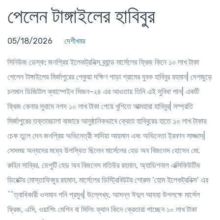
পেলেন টাঙ্গাইলের হাবিবুর
05/18/2026
দেশীখবর
সিনিউজ ডেস্ক:
জনপ্রিয় ইলেকট্রনিক্স ব্র্যান্ড মার্সেলের ফ্রিজ কিনে ১০ লাখ টাকা
পেলেন টাঙ্গাইলের মির্জাপুরের পেকুয়া দক্ষিণ পাড়া গ্রামের যুবক হাবিবুর রহমান| দেশজুড়ে
চলমান ডিজিটাল ক্যাম্পেইন সিজন-২৪ এর আওতায় তিনি এই সুবিধা পান| একটি
ফ্রিজ কেনার সুবাদে নগদ ১০ লাখ টাকা পেয়ে খুশিতে আত্মহারা হাবিবুর| সম্প্রতি
মির্জাপুরের তক্তারচালা বাজারে আনুষ্ঠানিকভাবে ক্রেতা হাবিবুরের হাতে ১০ লাখ টাকার
চেক তুলে দেন জনপ্রিয় অভিনেত্রী সাদিয়া আয়মান এবং অভিনেতা ইরফান সাজ্জাদ|
সেসময় অন্যদের মধ্যে উপস্থিত ছিলেন মার্সেলের হেড অব বিজনেস হোসেন মো.
রুহিন সাব্বির, ডেপুটি হেড অব বিজনেস মতিউর রহমান, অ্যাডিশনাল এক্সিকিউটিভ
ডিরেক্টর মোস্তাফিজুর রহমান, মার্সেলের ডিস্ট্রিবিউটর শোরুম ‘হোম ইলেকট্রনিক্স’ এর
¯^ত্বাধিকারী ওসমান গনি প্রমুখ| উল্লেখ্য, আসন্ন ঈদুল আযহা উপলক্ষে মার্সেল
ফ্রিজ, এসি, ওয়াশিং মেশিন বা সিলিং ফ্যান কিনে ক্রেতারা পাচ্ছেন ১০ লাখ টাকা