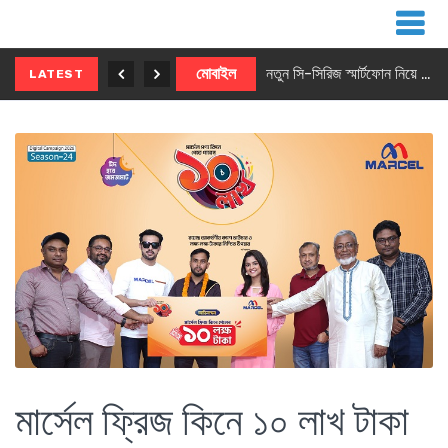
নতুন ৫জি মাস্টার ফোন আনছে ইনফিনিক্স
মোবাইল
নতুন সি-সিরিজ স্মার্টফোন নিয়ে আসছে রিয়েলমি
LATEST
মার্সেল ফ্রিজ কিনে ১০ লাখ টাকা