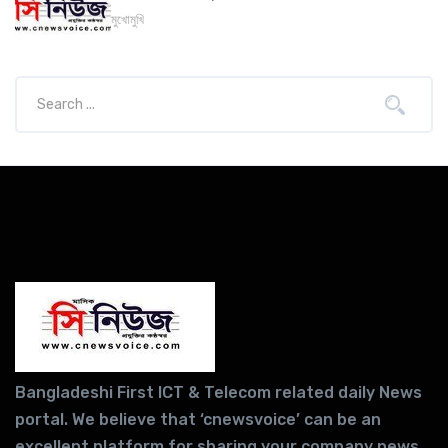
মুখোমুখি
Bangladeshi First ICT & Telecom related daily News
portal. We believe that ‘cnewsvoice’ can be an
excellent platform for sharing your company news