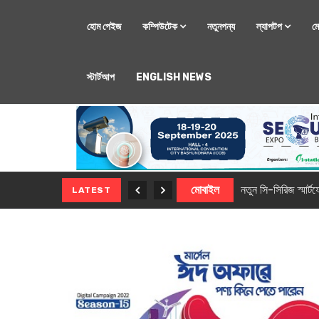
হোম পেইজ
কম্পিউটেক
নতুনপন্য
ল্যাপটপ
ম
স্টার্টআপ
ENGLISH NEWS
মোবাইল
নতুন সি-সিরিজ স্মার
LATEST