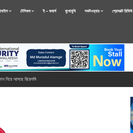
োবাইল
টেলিকম
ই – কমার্স
মুখোমুখি
সফটওয়্যার
প্রোডাক্ট রিভি
্টফোন নিয়ে আসছে রিয়েলমি