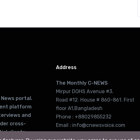
Address
The Monthly C-NEWS
Mirpur DOHS Avenue #3.
 News portal.
Road #12. House # 860-861. First
lent platform
floor A1,Bangladesh
terviews and
Phone : +88029855232
ider cross-
Email : info@cnewsvoice.com
ial clients
cnewsvoice2002@gmail.com