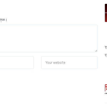
বশ্যক।
ই
চ