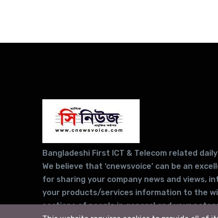
Bangladeshi First ICT & Telecom related daily
We believe that ‘cnewsvoice’ can be an excel
for sharing your company news and views, in
your products/services information to the w
sections of people in general and your potent