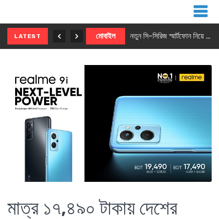
নতুন ৫জি মাস্টার ফোন আনছে ইনফিনিক্স
মোবাইল
নতুন সি-সিরিজ স্মার্টফোন নিয়ে আসছে রিয়েলমি
LATEST
মাত্র ১৭,৪৯০ টাকায় দেশের