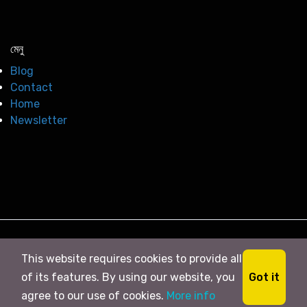
মেনু
Blog
Contact
Home
Newsletter
© 2026
সি নিউজ
. All right Reserved
This website requires cookies to provide all
Got it
of its features. By using our website, you
agree to our use of cookies.
More info