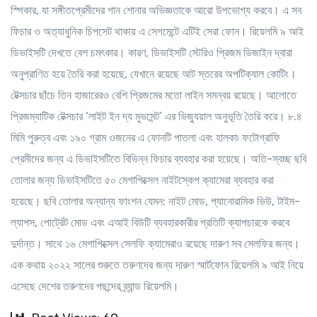
স্পিকার, যা সঙ্গীতপ্রেমীদের গান শোনার অভিজ্ঞতাকে আরো উপভোগ্য করবে। এ সব
ফিচার ও অত্যাধুনিক চিপসেট থাকায় এ সেগমেন্টে এটিই সেরা ফোন। রিয়েলমি ৯ আই
ডিভাইসটি দেখতে বেশ চমৎকার। কারণ, ডিভাইসটি স্টেরিও প্রিজম ডিজাইন দ্বারা
অনুপ্রাণিত হয়ে তৈরি করা হয়েছে, যেখানে রয়েছে আট স্তরের অপটিক্যাল কোটিং।
টেক্সচার ছাঁচে তিন হাজারেরও বেশি প্রিজমের মতো লাইন সমন্বয় রয়েছে। আলোতে
প্রিজম্যাটিক টেক্সচার ‘লাইট ইন দ্য মুভমেন্ট’ এর ভিজ্যুয়াল অনুভূতি তৈরি করে। ৮.৪
মিমি পুরুত্ব এবং ১৯০ গ্রাম ওজনের এ ফোনটি পাতলা এবং হালকা৷ ফটোগ্রাফি
প্রেমীদের জন্য এ ডিভাইসটিতে বিভিন্ন ফিচার ব্যবহার করা হয়েছে। অতি-স্বচ্ছ ছবি
তোলার জন্য ডিভাইসটিতে ৫০ মেগাপিক্সেল নাইটস্কেপ ক্যামেরা ব্যবহার করা
হয়েছে। ছবি তোলার অন্যান্য ফাংশন যেমন: নাইট মোড, প্যানোরামিক ভিউ, টাইম-
ল্যাপস, পোর্ট্রেট মোড এবং এআই বিউটি ব্যবহারকারীর প্রতিটি ক্যাপচারকে করবে
দুর্দান্ত। সাথে ১৬ মেগাপিক্সেল সেলফি ক্যামেরাও রয়েছে দারুণ সব সেলফির জন্য।
এক কথায় ২০২২ সালের শুরুতে তরুণদের জন্য দারুণ স্মার্টফোন রিয়েলমি ৯ আই নিয়ে
এসেছে দেশের তরুণদের পছন্দের ব্র্যান্ড রিয়েলমি।