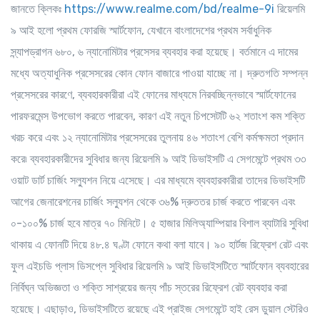
জানতে ক্লিকঃ
https://www.realme.com/bd/realme-9i
রিয়েলমি
৯ আই হলো প্রথম ফোরজি স্মার্টফোন, যেখানে বাংলাদেশের প্রথম সর্বাধুনিক
স্ন্যাপড্রাগন ৬৮০, ৬ ন্যানোমিটার প্রসেসর ব্যবহার করা হয়েছে। বর্তমানে এ দামের
মধ্যে অত্যাধুনিক প্রসেসরের কোন ফোন বাজারে পাওয়া যাচ্ছে না। দ্রুতগতি সম্পন্ন
প্রসেসরের কারণে, ব্যবহারকারীরা এই ফোনের মাধ্যমে নিরবচ্ছিন্নভাবে স্মার্টফোনের
পারফরমেন্স উপভোগ করতে পারবেন, কারণ এই নতুন চিপসেটটি ৬২ শতাংশ কম শক্তি
খরচ করে এবং ১২ ন্যানোমিটার প্রসেসরের তুলনায় ৪৬ শতাংশ বেশি কর্মক্ষমতা প্রদান
করে৷ ব্যবহারকারীদের সুবিধার জন্য রিয়েলমি ৯ আই ডিভাইসটি এ সেগমেন্টে প্রথম ৩৩
ওয়াট ডার্ট চার্জিং সল্যুশন নিয়ে এসেছে। এর মাধ্যমে ব্যবহারকারীরা তাদের ডিভাইসটি
আগের জেনারেশনের চার্জিং সল্যুশন থেকে ৩৬% দ্রুততর চার্জ করতে পারবেন এবং
০-১০০% চার্জ হবে মাত্র ৭০ মিনিটে। ৫ হাজার মিলিঅ্যাম্পিয়ার বিশাল ব্যাটারি সুবিধা
থাকায় এ ফোনটি দিয়ে ৪৮.৪ ঘণ্টা ফোনে কথা বলা যাবে। ৯০ হার্টজ রিফ্রেশ রেট এবং
ফুল এইচডি প্লাস ডিসপ্লে সুবিধার রিয়েলমি ৯ আই ডিভাইসটিতে স্মার্টফোন ব্যবহারের
নির্বিঘ্ন অভিজ্ঞতা ও শক্তি সাশ্রয়ের জন্য পাঁচ স্তরের রিফ্রেশ রেট ব্যবহার করা
হয়েছে। এছাড়াও, ডিভাইসটিতে রয়েছে এই প্রাইজ সেগমেন্টে হাই রেস ডুয়াল স্টেরিও