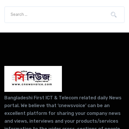
Bangladeshi First ICT & Telecom related daily News
portal. We believe that ‘cnewsvoice’ can be an
excellent platform for sharing your company news
and views, interviews and your products/services
information to the wider cross-sections of people