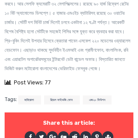
করবে। আর সেলফি ক্যমেরাটি ৩২ মেগাপিক্সেলের। রয়েছে ৯০ হার্জ রিফ্রেশ রেটের
১০ বিট অ্যামোলেড ডিসপ্লে। ৫ হাজার এমএইচ ব্যাটারিসহ রয়েছে ৩০ ওয়াটের
চার্জার। সেটটি দশ মিনিট চার্জ দিলেই চলবে একটানা ১২ ঘণ্টা পর্যন্ত। আরেকটি
বিশেষ বৈশিষ্ট্য হলো সেটটিকে সহজেই পিসির সঙ্গে যুক্ত করে ব্যবহার করা যাবে।
প্রি-বুকিং দিলেই উপহার হিসেবে ক্রেতারা পাবেন এসকেপ ২২০ মডেলের ওয়্যারলেস
হেডফোন। এছাড়াও থাকছে সুদবিহীন ইএমআই এবং গ্রামীণফোন, বাংলালিংক, রবি
এবং এয়ারটেল অপারেটরসমূহের ইন্টারনেট ডেটা বান্ডেল অফার। বিস্তারিত জানতে
ভিজিট করুন মটোরোলা বাংলাদেশের ভেরিফাইড ফেসবুক পেজে।
Post Views: 77
Tags:
মটোরোলা
রিয়েল ফাইভজি ফোন
এজ২০ ফিউশন
Share this article: