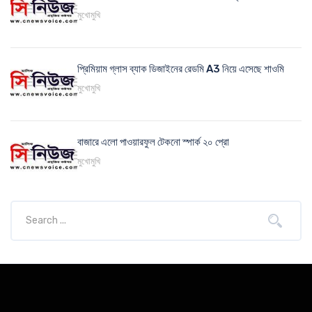
মুখোমুখি
প্রিমিয়াম গ্লাস ব্যাক ডিজাইনের রেডমি A3 নিয়ে এসেছে শাওমি
মুখোমুখি
বাজারে এলো পাওয়ারফুল টেকনো স্পার্ক ২০ প্রো
মুখোমুখি