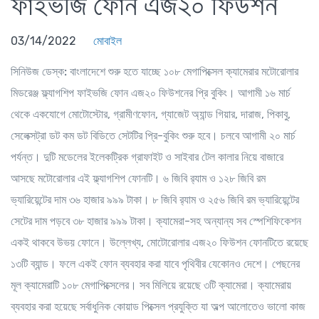
ফাইভজি ফোন এজ২০ ফিউশন
03/14/2022
মোবাইল
সিনিউজ ডেস্ক:
বাংলাদেশে শুরু হতে যাচ্ছে ১০৮ মেগাপিক্সেল ক্যামেরার মটোরোলার
মিডরেঞ্জ ফ্ল্যাগশিপ ফাইভজি ফোন এজ২০ ফিউশনের প্রি বুকিং। আগামী ১৬ মার্চ
থেকে একযোগে মোটোস্টোর, গ্রামীণফোন, গ্যাজেট অ্যান্ড গিয়ার, দারাজ, পিকাবু,
সেলেক্সট্রা ডট কম ডট বিডিতে সেটটির প্রি-বুকিং শুরু হবে। চলবে আগামী ২০ মার্চ
পর্যন্ত। দুটি মডেলের ইলেকট্রিক গ্রাফাইট ও সাইবার টেল কালার নিয়ে বাজারে
আসছে মটোরোলার এই ফ্ল্যাগশিপ ফোনটি। ৬ জিবি র‌্যাম ও ১২৮ জিবি রম
ভ্যারিয়েন্টের দাম ৩৬ হাজার ৯৯৯ টাকা। ৮ জিবি র‌্যাম ও ২৫৬ জিবি রম ভ্যারিয়েন্টের
সেটের দাম পড়বে ৩৮ হাজার ৯৯৯ টাকা। ক্যামেরা-সহ অন্যান্য সব স্পেশিফিকেশন
একই থাকবে উভয় ফোনে। উল্লেখ্য, মোটোরোলার এজ২০ ফিউশন ফোনটিতে রয়েছে
১৩টি ব্যান্ড। ফলে একই ফোন ব্যবহার করা যাবে পৃথিবীর যেকোনও দেশে। পেছনের
মূল ক্যামেরাটি ১০৮ মেগাপিক্সেলের। সব মিলিয়ে রয়েছে ৩টি ক্যামেরা। ক্যামেরায়
ব্যবহার করা হয়েছে সর্বাধুনিক কোয়াড পিক্সেল প্রযুক্তি যা অল্প আলোতেও ভালো কাজ