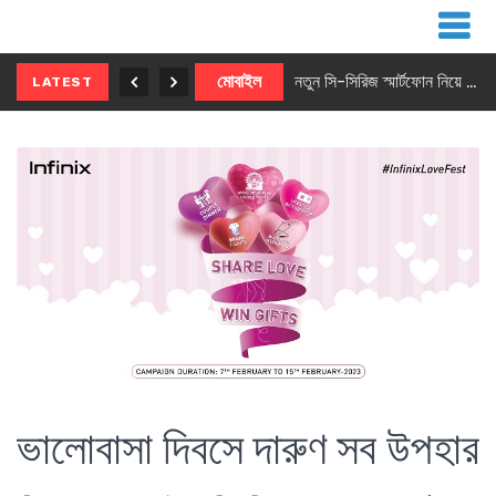
নতুন ৫জি মাস্টার ফোন আনছে ইনফিনিক্স
মোবাইল
নতুন সি-সিরিজ স্মার্টফোন নিয়ে আসছে রিয়েলমি
LATEST
ভালোবাসা দিবসে দারুণ সব উপহার