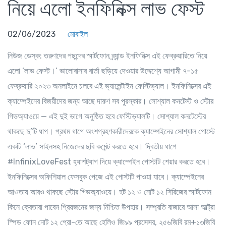
নিয়ে এলো ইনফিনিক্স লাভ ফেস্ট
02/06/2023
মোবাইল
নিউজ ডেস্ক
: তরুণদের পছন্দের স্মার্টফোন ব্র্যান্ড ইনফিনিক্স এই ফেব্রুয়ারিতে নিয়ে
এলো ‘লাভ ফেস্ট।’ ভালোবাসার বার্তা ছড়িয়ে দেওয়ার উদ্দেশ্যে আগামী ৭-১৫
ফেব্রুয়ারি ২০২৩ অনলাইনে চলবে এই ভ্যালেন্টাইন ফেস্টিভ্যাল। ইনফিনিক্সের এই
ক্যাম্পেইনের বিজয়ীদের জন্য আছে দারুণ সব পুরস্কার। সোশ্যাল কনটেস্ট ও স্টোর
গিভঅ্যাওয়ে — এই দুই ভাগে অনুষ্ঠিত হবে ফেস্টিভ্যালটি। সোশ্যাল কনটেস্টের
থাকছে দু’টি ধাপ। প্রথম ধাপে অংশগ্রহণকারীদেরকে ক্যাম্পেইনের সোশ্যাল পোস্টে
একটি ‘লাভ’ সাইনসহ নিজেদের ছবি কমেন্ট করতে হবে। দ্বিতীয় ধাপে
#InfinixLoveFest হ্যাশট্যাগ দিয়ে ক্যাম্পেইন পোস্টটি শেয়ার করতে হবে।
ইনফিনিক্সের অফিশিয়াল ফেসবুক পেজে এই পোস্টটি পাওয়া যাবে। ক্যাম্পেইনের
আওতায় আরও থাকছে স্টোর গিভঅ্যাওয়ে। হট ১২ ও নোট ১২ সিরিজের স্মার্টফোন
কিনে ক্রেতারা পাবেন প্রিয়জনের জন্য নিশ্চিত উপহার। সম্প্রতি বাজারে আসা আল্ট্রা
স্পিড ফোন নোট ১২ প্রো-তে আছে হেলিও জি৯৯ প্রসেসর, ২৫৬জিবি রম+১৩জিবি