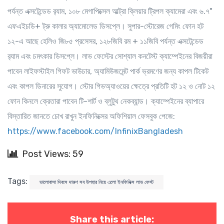
পর্যন্ত এক্সটেন্ডেড র‍্যাম, ১০৮ মেগাপিক্সেল আল্ট্রা ক্লিয়ার ট্রিপল ক্যামেরা এবং ৬.৭"
এফএইচডি+ ট্রু কালার অ্যামোলেড ডিসপ্লে। সুপার-স্টোরেজ গেমিং ফোন হট
১২-এ আছে হেলিও জি৮৫ প্রসেসর, ১২৮জিবি রম + ১১জিবি পর্যন্ত এক্সটেন্ডেড
র‍্যাম এবং চমৎকার ডিসপ্লে। লাভ ফেস্টের সোশ্যাল কনটেস্ট ক্যাম্পেইনের বিজয়ীরা
পাবেন লাইফস্টাইল গিফট ভাউচার, অ্যামিউজমেন্ট পার্ক ভ্রমণের জন্য কাপল টিকেট
এবং কাপল ডিনারের সুযোগ। স্টোর গিভঅ্যাওয়ের ক্ষেত্রে প্রতিটি হট ১২ ও নোট ১২
ফোন কিনলে ক্রেতারা পাবেন টি-শার্ট ও ব্লুটুথ নেকব্যান্ড। ক্যাম্পেইনের ব্যাপারে
বিস্তারিত জানতে চোখ রাখুন ইনফিনিক্সের অফিশিয়াল ফেসবুক পেজে:
https://www.facebook.com/InfinixBangladesh
Post Views: 59
Tags:
ভালোবাসা দিবসে দারুণ সব উপহার নিয়ে এলো ইনফিনিক্স লাভ ফেস্ট
Share this article: