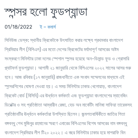
স্পন্সর হলো ফুডপ্যান্ডা
01/18/2022
ই – কমার্স
সিনিউজ ডেস্ক:
স্থানীয় ক্রিকেটকে উৎসাহিত করার লক্ষ্যে প্রথমবার বাংলাদেশ
প্রিমিয়ার লীগ (বিপিএল) এর মতো দেশের ক্রিকেটের মর্যাদাপূর্ণ আসরের অষ্টম
সংস্করণে মিনিস্টার ঢাকা দলের স্পেশাল স্পন্সর হয়েছে অন-ডিমান্ড ফুড ও গ্রোসারি
প্ল্যাটফর্ম ফুডপ্যান্ডা। আগামী ২১ জানুয়ারি থেকে বিপিএলের ২০২২ সালের আসর শুরু
হবে। আজ রবিবার (১৭ জানুয়ারি) রাজধানীতে এক সংবাদ সম্মেলনের মাধ্যমে এই
স্পন্সরশিপের ঘোষণা দেওয়া হয়। এ সময় মিনিস্টার ঢাকার খেলোয়াড়, বাংলাদেশ
ক্রিকেট বোর্ড (বিসিবি) এর ঊর্ধ্বতন কর্মকর্তা এবং ফুডপ্যান্ডা বাংলাদেশের ম্যানেজিং
ডিরেক্টর ও সহ প্রতিষ্ঠাতা আম্বারীন রেজা, হেড অব মার্কেটিং মানিষা সাফিয়া তারেকসহ
প্রতিষ্ঠানটির ঊর্ধ্বতন কর্মকর্তারা উপস্থিত ছিলেন। জন্মশতবার্ষিকীতে জাতির পিতা
বঙ্গবন্ধু শেখ মুজিবুর রহমানের স্মরণে এবারের বিপিএলের বিশেষ আসরের নাম বঙ্গবন্ধু
বাংলাদেশ প্রিমিয়ার লীগ টি২০ ২০২২। এ বছর মিনিস্টার ঢাকার হয়ে মাশরাফি বিন