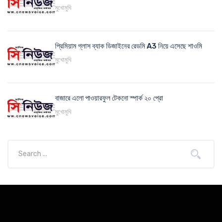
মুখোমুখি
প্রিমিয়াম গ্লাস ব্যাক ডিজাইনের রেডমি A3 নিয়ে এসেছে শাওমি
মুখোমুখি
বাজারে এলো পাওয়ারফুল টেকনো স্পার্ক ২০ প্রো
মুখোমুখি