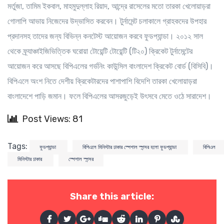
মর্তুজা, তামিম ইকবাল, মাহমুদুল্লাহ রিয়াদ, আন্দ্রে রাসেলের মতো তারকা খেলোয়াড়রা
গোলাপি আভায় নিজেদের উদ্ভাসিত করবেন। টুর্নামেন্ট চলাকালে গ্রাহকদের উপহার
প্রদানসহ তাদের জন্য বিভিন্ন কনটেস্ট আয়োজন করবে ফুডপ্যান্ডা। ২০১২ সাল
থেকে ফ্র্যাঞ্চাইজিভিত্তিক ঘরোয়া টোয়েন্টি টোয়েন্টি (টি২০) ক্রিকেট টুর্নামেন্টের
আয়োজন করে আসছে বিপিএলের গর্ভনিং কাউন্সিল বাংলাদেশ ক্রিকেট বোর্ড (বিসিবি)।
বিপিএলে অংশ নিতে দেশীয় ক্রিকেটারদের পাশাপাশি বিদেশি তারকা খেলোয়াড়রা
বাংলাদেশে পাড়ি জমান। ফলে বিপিএলের আসরজুড়েই উৎসবে মেতে ওঠে সারাদেশ।
Post Views: 81
Tags:
ফুডপ্যান্ডা
বিপিএলে মিনিস্টার ঢাকার স্পেশাল স্পন্সর হলো ফুডপ্যান্ডা
বিপিএল
মিনিস্টার ঢাকার
স্পেশাল স্পন্সর
Share this article: