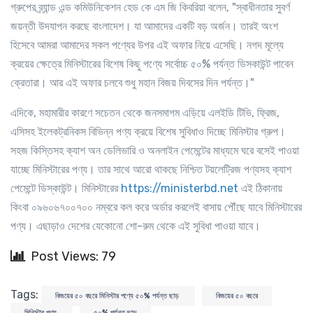
গ্রুপের ব্র্যান্ড এন্ড কমিউনিকেশন হেড কে এম জি কিবরিয়া বলেন, "স্বাধীনতার সুবর্ণ
জয়ন্তী উদযাপন করছে বাংলাদেশ। যা আমাদের একটি বড় অর্জন। তারই অংশ
হিসেবে আমরা আমাদের সকল পণ্যের উপর এই অফার নিয়ে এসেছি। নগদ মূল্যে
ক্রয়ের ক্ষেত্রে মিনিস্টারের বিশেষ কিছু পণ্যে সর্বোচ্চ ৫০% পর্যন্ত ডিসকাউন্ট পাবেন
ক্রেতারা। আর এই অফার চলবে শুধু মহান বিজয় দিবসের দিন পর্যন্ত।"
এদিকে, মহামারীর কারণে সচেতন থেকে জনসমাগম এড়িয়ে এলইডি টিভি, ফ্রিজ,
এসিসহ ইলেকট্রনিকস বিভিন্ন পণ্য ক্রয়ে বিশেষ সুবিধাও দিচ্ছে মিনিস্টার গ্রুপ।
সহজ কিস্তিসহ ক্যাশ অন ডেলিভারি ও অনলাইন পেমেন্টের মাধ্যমে ঘরে বসেই পাওয়া
যাচ্ছে মিনিস্টারের পণ্য। তার সাথে আরো থাকছে নিশ্চিত টয়লেট্রিজ পণ্যসহ ক্যাশ
পেমেন্টে ডিস্কাউন্ট। মিনিস্টারের
https://ministerbd.net
এই ঠিকানায়
কিংবা ০৯৬০৬৭০০৭০০ নম্বরে কল করে অর্ডার করলেই বাসায় পৌঁছে যাবে মিনিস্টারের
পণ্য। এছাড়াও দেশের যেকোনো শো-রুম থেকে এই সুবিধা পাওয়া যাবে।
Post Views: 79
Tags:
বিজয়ের ৫০ বছরে মিনিস্টার পণ্যে ৫০% পর্যন্ত ছাড়
বিজয়ের ৫০ বছরে
মিনিস্টার পণ্য
৫০% পর্যন্ত ছাড়