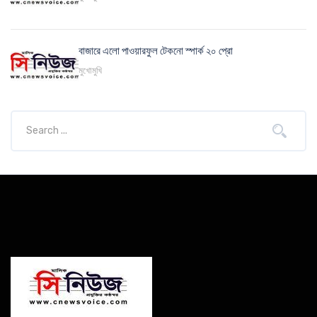
বাজারে এলো পাওয়ারফুল টেকনো স্পার্ক ২০ প্রো
মুখোমুখি