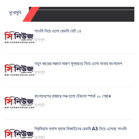
মুখোমুখি
শাওমি নিয়ে এলো রেডমি নোট ১৪
মুখোমুখি
নতুন বছরের শুরুতে দারুণ মূল্যছাড় নিয়ে এলো অনার বাংলাদেশ
মুখোমুখি
বাংলাদেশের বাজারে লঞ্চ হলো টেকনো স্পার্ক ২০ প্রো+
মুখোমুখি
প্রিমিয়াম গ্লাস ব্যাক ডিজাইনের রেডমি A3 নিয়ে এসেছে শাওমি
মুখোমুখি