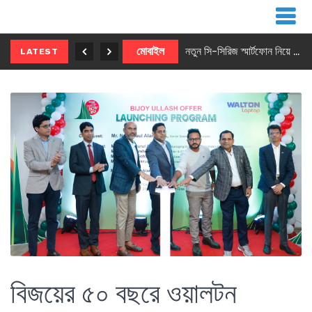
নতুন ৫জি মাস্টার ফোন আনছে ইনফিনিক্স
মোবাইল
নতুন সি-সিরিজ স্মার্টফোন নিয়ে আসছে রিয়েলমি
LATEST
বিজয়ের ৫০ বছরে ওয়ালটন