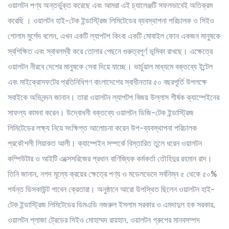
ওয়ালটন পণ্য অন্তর্ভুক্ত করেছে এবং আমরা এই চ্যালেঞ্জটি সফলভাবেই অতিক্রম
করেছি । ওয়ালটন হাই-টেক ইন্ডাস্ট্রিজ লিমিটেডের ব্যবস্থাপনা পরিচালক ও সিইও
গোলাম মুর্শেদ বলেন, এখন একটি ল্যাপটপ কিংবা একটি মোবাইল ফোন একজন মানুষকে
স্বশিক্ষিত এবং স্বাবলম্বী করে তোলার পেছনে গুরুত্বপূর্ণ ভূমিকা রাখছে। এক্ষেত্রে
ওয়ালটন নীরবে দেশের মানুষকে সেবা দিয়ে যাচ্ছে। ভার্চুয়াল মাধ্যমে বক্তব্যে ইন্টেল
এবং মাইক্রোসফটের প্রতিনিধিগণ বাংলাদেশের স্বাধীনতার ৫০ বছরপূর্তি উপলক্ষে
সবাইকে অভিনন্দন জানান। তারা ওয়ালটন ল্যাপটপ বিজয় উল্লাস শীর্ষক ক্যাম্পেইনের
সাফল্য কামনা করেন। উদ্বোধনী বক্তব্যে ওয়ালটন ডিজি-টেক ইন্ডাস্ট্রিজ
লিমিটেডের লক্ষ্য নিয়ে সংক্ষিপ্ত আলোচনা করেন উপ-ব্যবস্থাপনা পরিচালক
প্রকৌশলী লিয়াকত আলী। ক্যাম্পেইন সম্পর্কে বিস্তারিত তুলে ধরেন ওয়ালটন
কম্পিউটার ও আইটি এক্সেসরিজের প্রধান বাণিজ্যিক কর্মকর্তা তৌহিদুর রহমান রাদ।
তিনি জানান, নগদ মূল্যে ক্রয়ের ক্ষেত্রে পণ্য ও মডেলভেদে সর্বনিম্ন ৫ থেকে ৫০%
পর্যন্ত ডিসকাউন্ট পাবেন ক্রেতারা। অনুষ্ঠানে আরো উপস্থিত ছিলেন ওয়ালটন হাই-
টেক ইন্ডাস্ট্রিজ লিমিটেডের ডিমএডি নজরুল ইসলাম সরকার ও এমদাদুল হক সরকার,
ওয়ালটন প্লাজা ট্রেডের সিইও মোহাম্মদ রায়হান, ওয়ালটন গ্রুপের মানবসম্পদ