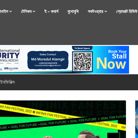
োবাইল
টেলিকম
ই – কমার্স
মুখোমুখি
সফটওয়্যার
প্রোডাক্ট রিভি
্টফোন নিয়ে আসছে রিয়েলমি