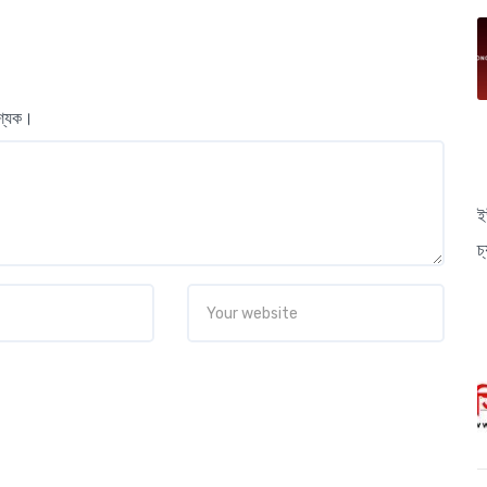
বশ্যক।
ই
চ