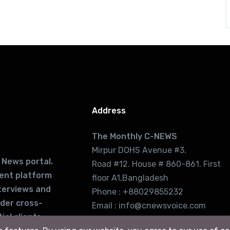
Address
The Monthly C-NEWS
Mirpur DOHS Avenue #3.
 News portal.
Road #12. House # 860-861. First
lent platform
floor A1,Bangladesh
terviews and
Phone : +88029855232
ider cross-
Email : info@cnewsvoice.com
ial clients
cnewsvoice2002@gmail.com