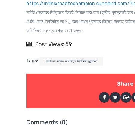
https://infinixroadtochampion.sunnbird.com/?
সার্বিক স্কোরের ভিত্তিতে বিজয়ী নির্বাচন করা হবে।তৃতীয় পুরস্কারটি হ
গেমিং ফোন ইনফিনিক্স হট ১২; আর প্রথম পুরস্কার হিসেবে থাকছে আল্টিমে
অফিসিয়াল ফেসবুক পেজ ফলো করুন।
Post Views: 59
Tags:
বিজয়ী দল অনুমান করে জিতুন ইনফিনিক্স হ্যান্ডসেট
Share 
Comments (0)