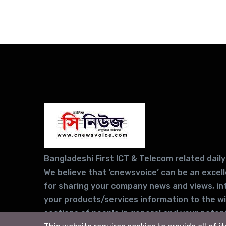
Bangladeshi First ICT & Telecom related daily
We believe that ‘cnewsvoice’ can be an excel
for sharing your company news and views, in
your products/services information to the w
sections of people in general and your potent