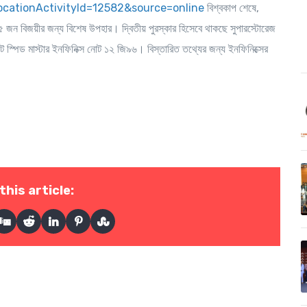
locationActivityId=12582&source=online
বিশ্বকাপ শেষে,
বে ৫ জন বিজয়ীর জন্য বিশেষ উপহার। দ্বিতীয় পুরস্কার হিসেবে থাকছে সুপারস্টোরেজ
ট স্পিড মাস্টার ইনফিনিক্স নোট ১২ জি৯৬। বিস্তারিত তথ্যের জন্য ইনফিনিক্সের
this article: