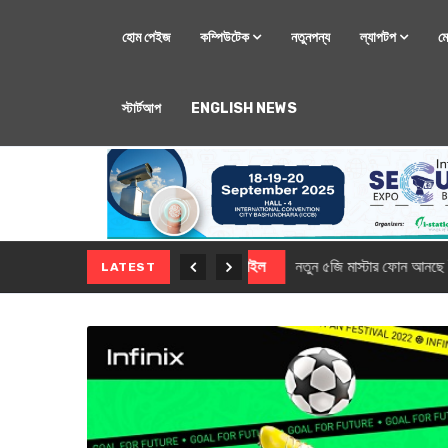
হোম পেইজ
কম্পিউটেক
নতুনপন্য
ল্যাপটপ
ম
স্টার্টআপ
ENGLISH NEWS
মোবাইল
নতুন সি-সিরিজ স্মার
LATEST