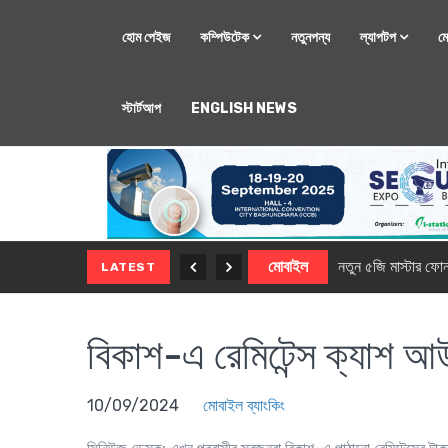
হোম পেইজ
কম্পিউটেক
নতুনপন্য
ল্যাপটপ
ম
স্টার্টআপ
ENGLISH NEWS
মোবাইল
নতুন সি-সিরিজ স্মার
LATEST
বিকাশ-এ রেমিটেন্স ক্যাশ আউট
10/09/2024
মোবাইল ব্যাংকিং