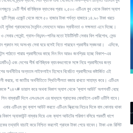
া যেকোনো ব্র্যাক ব্যাংক, সিটি ব্যাংক এবং যেকোনো কিউ-ক্যাশ চিহ্নিত এটিএম বুথ
জুড়ে ১৯টি শীর্ষ বাণিজ্যিক ব্যাংকের প্রায় ২,৫০০ এটিএম বুথ থেকে বিকাশ অ্যাপ
টি প্রিয় এজেন্ট থেকে মাসে ৫০ হাজার টাকা পর্যন্ত হাজারে ১৪.৯০ টাকা খরচে
 সুবিধা গ্রাহকদের দৈনন্দিন লেনদেনে আরও স্বাধীনতা ও সক্ষমতা এনে দিচ্ছে।
য ও সেবার পেমেন্ট, গ্যাস-বিদ্যুৎ-পানির মতো ইউটিলিটি সেবার বিল পরিশোধ, সেন্ড
অনুদান প্রদান সহ অসংখ্য সেবা ঘরে বসেই নিতে পারছেন প্রবাসীর স্বজনরা। এদিকে,
েন্স পাঠাতে পারায় প্রবাসীদের কাছে দিন দিন আরও জনপ্রিয় হচ্ছে বিকাশ-এর
এমটিও) এবং দেশের শীর্ষ বাণিজ্যিক ব্যাংকগুলোকে সঙ্গে নিয়ে প্রবাসীদের জন্য
ের অর্থনীতির অন্যতম লাইফলাইন হিসেবে বিবেচিত প্রবাসীদের কষ্টার্জিত এই
িশালী করছে, যা জাতীয় অর্থনীতিতে স্থিতিশীলতা বজায় রাখতে সাহায্য করে।
এটিএম
ককে *২৪৭# ডায়াল করে অথবা বিকাশ অ্যাপ থেকে ‘ক্যাশ আউট’ অপশনটি বেছে
র পিন নাম্বারটি দিলে এসএমএস এর মাধ্যমে গ্রাহকের মোবাইলে একটি ওটিপি যাবে।
ে। এবার এটিএম বুথ ক্যাশ আউট করতে এটিএম স্ক্রিনের নিচের দিকে বাম কোনায় থাকা
বিকাশ অ্যাকাউন্ট নাম্বার দিয়ে এবং ক্যাশ আউটের পরিমাণ বসিয়ে পরবর্তী ধাপে
কের তথ্যাদি যাচাই করে নিশ্চিত করলেই গ্রাহক টাকা পেয়ে যাবেন। টাকা এবং রিসিট