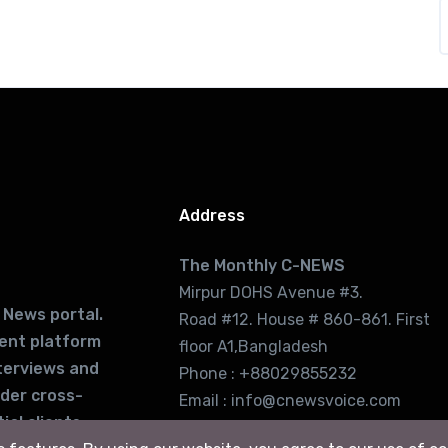
Address
The Monthly C-NEWS
Mirpur DOHS Avenue #3.
 News portal.
Road #12. House # 860-861. First
lent platform
floor A1,Bangladesh
terviews and
Phone : +88029855232
ider cross-
Email : info@cnewsvoice.com
ial clients
cnewsvoice2002@gmail.com