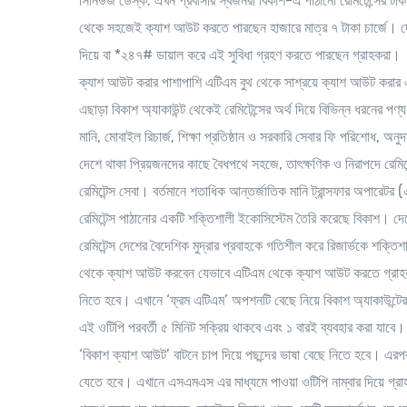
সিনিউজ ডেস্ক
: এখন প্রবাসীর স্বজনরা বিকাশ-এ পাঠানো রেমিটেন্সের টাক
থেকে সহজেই ক্যাশ আউট করতে পারছেন হাজারে মাত্র ৭ টাকা চার্জে। দেশ
দিয়ে বা *২৪৭# ডায়াল করে এই সুবিধা গ্রহণ করতে পারছেন গ্রাহকরা। দু
ক্যাশ আউট করার পাশাপাশি এটিএম বুথ থেকে সাশ্রয়ে ক্যাশ আউট করার এই
এছাড়া বিকাশ অ্যাকাউন্ট থেকেই রেমিটেন্সের অর্থ দিয়ে বিভিন্ন ধরনের পণ্
মানি, মোবাইল রিচার্জ, শিক্ষা প্রতিষ্ঠান ও সরকারি সেবার ফি পরিশোধ, 
দেশে থাকা প্রিয়জনদের কাছে বৈধপথে সহজে, তাৎক্ষণিক ও নিরাপদে রেমিট
রেমিটেন্স সেবা। বর্তমানে শতাধিক আন্তর্জাতিক মানি ট্রান্সফার অপারেটর (
রেমিটেন্স পাঠানোর একটি শক্তিশালী ইকোসিস্টেম তৈরি করেছে বিকাশ। দেশ
রেমিটেন্স দেশের বৈদেশিক মুদ্রার প্রবাহকে গতিশীল করে রিজার্ভকে শক্ত
থেকে ক্যাশ আউট করবেন যেভাবে
এটিএম থেকে ক্যাশ আউট করতে গ্রাহ
নিতে হবে। এখানে ‘ফ্রম এটিএম’ অপশনটি বেছে নিয়ে বিকাশ অ্যাকাউন্টে
এই ওটিপি পরবর্তী ৫ মিনিট সক্রিয় থাকবে এবং ১ বারই ব্যবহার করা যাব
‘বিকাশ ক্যাশ আউট’ বাটনে চাপ দিয়ে পছন্দের ভাষা বেছে নিতে হবে। এরপর 
যেতে হবে। এখানে এসএমএস এর মাধ্যমে পাওয়া ওটিপি নাম্বার দিয়ে গ্রাহ