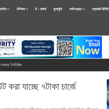
োবাইল
টেলিকম
ই – কমার্স
মুখোমুখি
সফটওয়্যার
প্রোডাক্ট রিভি
্টফোন নিয়ে আসছে রিয়েলমি
 করা যাচ্ছে ৭টাকা চার্জে