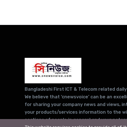
Bangladeshi First ICT & Telecom related daily
We believe that ‘cnewsvoice’ can be an excel
for sharing your company news and views, in
your products/services information to the w
sections of people in general and your potent