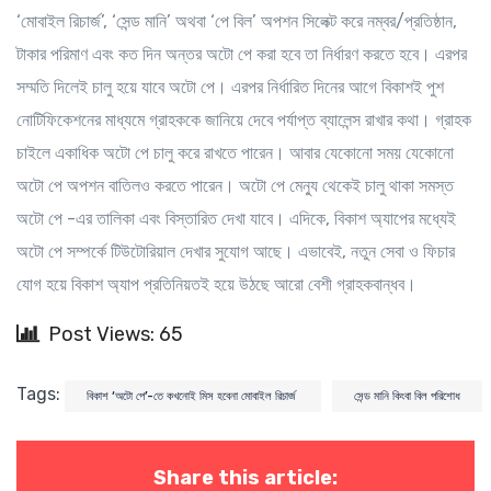
‘মোবাইল রিচার্জ’, ‘সেন্ড মানি’ অথবা ‘পে বিল’ অপশন সিলেক্ট করে নম্বর/প্রতিষ্ঠান,
টাকার পরিমাণ এবং কত দিন অন্তর অটো পে করা হবে তা নির্ধারণ করতে হবে। এরপর
সম্মতি দিলেই চালু হয়ে যাবে অটো পে। এরপর নির্ধারিত দিনের আগে বিকাশই পুশ
নোটিফিকেশনের মাধ্যমে গ্রাহককে জানিয়ে দেবে পর্যাপ্ত ব্যালেন্স রাখার কথা। গ্রাহক
চাইলে একাধিক অটো পে চালু করে রাখতে পারেন। আবার যেকোনো সময় যেকোনো
অটো পে অপশন বাতিলও করতে পারেন। অটো পে মেন্যু থেকেই চালু থাকা সমস্ত
অটো পে -এর তালিকা এবং বিস্তারিত দেখা যাবে। এদিকে, বিকাশ অ্যাপের মধ্যেই
অটো পে সম্পর্কে টিউটোরিয়াল দেখার সুযোগ আছে। এভাবেই, নতুন সেবা ও ফিচার
যোগ হয়ে বিকাশ অ্যাপ প্রতিনিয়তই হয়ে উঠছে আরো বেশী গ্রাহকবান্ধব।
Post Views: 65
Tags:
বিকাশ ‘অটো পে’-তে কখনোই মিস হবেনা মোবাইল রিচার্জ
সেন্ড মানি কিংবা বিল পরিশোধ
Share this article: