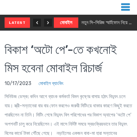
নতুন ৫জি মাস্টার ফোন আনছে ইনফিনিক্স
মোবাইল
নতুন সি-সিরিজ স্মার্টফোন নিয়ে আসছে রিয়েলমি
LATEST
বিকাশ ‘অটো পে’-তে কখনোই
মিস হবেনা মোবাইল রিচার্জ
10/17/2023
মোবাইল ব্যাংকিং
সিনিউজ ডেস্ক:
কদিন আগে ব্যাংক কর্মকর্তা বিমল কৃষ্ণের বাসায় হঠাৎ বিদ্যুৎ চলে
যায়। স্ত্রী-সন্তানেরা বার বার ফোন করলেও জরুরী মিটিংয়ে থাকার কারণে কিছুই করতে
পারছিলেন না তিনি। মিটিং শেষে বিদ্যুৎ বিল পরিশোধের পর বিকাশ অ্যাপের ‘অটো পে’
অপশনটি চালু করে নিয়েছিলেন। এই মাসে নির্দিষ্ট সময়ে স্বয়ংক্রিয়ভাবে তার বিদ্যুৎ
বিলের কার্ডে টাকা পৌঁছে গেছে। নড়াইলের একজন বাবা-মা হারা সন্তানের