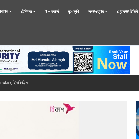
োবাইল
টেলিকম
ই – কমার্স
মুখোমুখি
সফটওয়্যার
প্রোডাক্ট রিভি
্টফোন নিয়ে আসছে রিয়েলমি