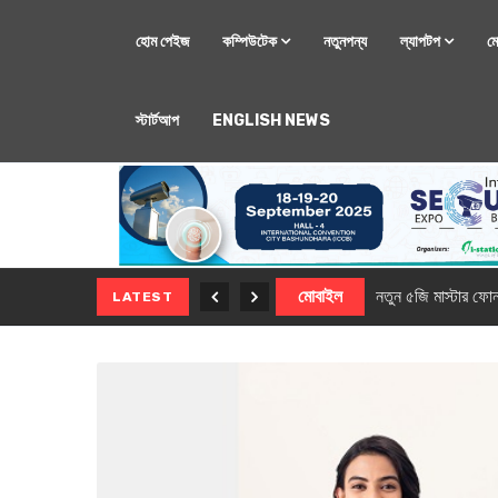
হোম পেইজ
কম্পিউটেক
নতুনপন্য
ল্যাপটপ
ম
স্টার্টআপ
ENGLISH NEWS
মোবাইল
নতুন সি-সিরিজ স্মার
LATEST