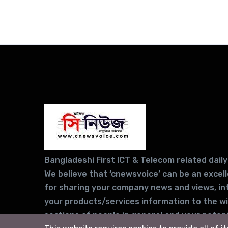
Bangladeshi First ICT & Telecom related daily
We believe that ‘cnewsvoice’ can be an excel
for sharing your company news and views, in
your products/services information to the w
sections of people in general and your potent