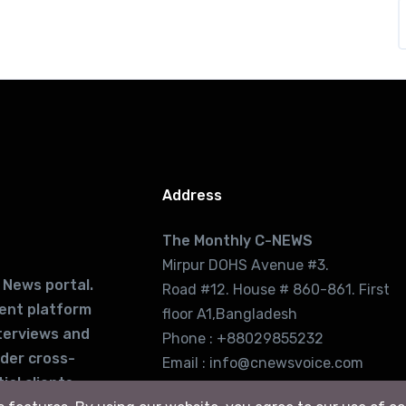
Address
The Monthly C-NEWS
Mirpur DOHS Avenue #3.
 News portal.
Road #12. House # 860-861. First
lent platform
floor A1,Bangladesh
terviews and
Phone : +88029855232
ider cross-
Email : info@cnewsvoice.com
ial clients
cnewsvoice2002@gmail.com