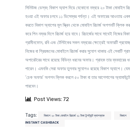
সিনিউজ ডেস্ক:
বিকাশ অ্যাপ দিয়ে যেকোনো নম্বরে ২০ টাকা মোবাইল রিচার্
হওয়া এই অফার চলবে ১১ ডিসেম্বর পর্যন্ত। এই অফারের আওতায় একজন গ
করতে বিকাশ অ্যাপের মূল স্ক্রিন থেকে মোবাইল রিচার্জ অপশনটি ক্লিক 
করে পিন নম্বর দিলে রিচার্জ হয়ে যাবে। রিচার্জের সাথে সাথেই নিজের বিক
গ্রামীনফোন, রবি এবং টেলিটকের সকল নম্বরের ক্ষেত্রেই অফারটি প্র
নিজের বা প্রিয়জনের মোবাইলে রিচার্জ করার সুযোগ থাকায় এই সেবাটি গ্
অপারেটরের সাথে রয়েছে বিভিন্ন ধরনের অফার। গ্রাহক তার ব্যবহারের ধ
পারেন। এমনকি সেরা অফার তুলনার সুযোগও রয়েছে বিকাশ অ্যাপে। যেমন
‘চেক অফার’ অপশন ক্লিক করলে ৫০ টাকা বা তার আশেপাশের অ্যামাউন্ট
পারবেন।
Post Views: 72
Tags:
বিকাশে ২০ টাকা মোবাইল রিচার্জে ২১ টাকা ইন্সট্যান্ট ক্যাশব্যাক
বিকাশে
INSTANT CASHBACK