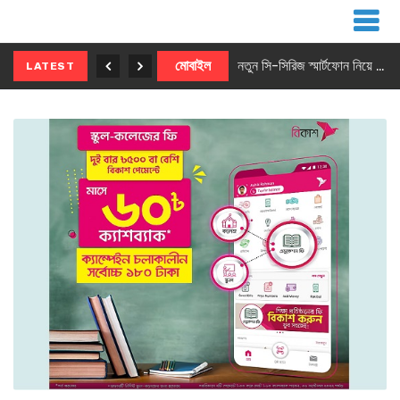
নতুন ৫জি মাস্টার ফোন আনছে ইনফিনিক্স
মোবাইল
নতুন সি-সিরিজ স্মার্টফোন নিয়ে আসছে রিয়েলমি
LATEST