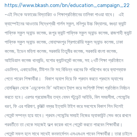
https://www.bkash.com/bn/education_campaign_22
-এই লিংকে অফারের বিস্তারিত ও শিক্ষাপ্রতিষ্ঠানের তালিকা পাওয়া যাবে। এই
ক্যাম্পেইনের আওতায় সিদ্ধেশ্বরী গার্লস স্কুল, মনিপুর উচ্চ বিদ্যালয়, বগুড়া ক্যান্ট
পাব্লিক স্কুল অ্যান্ড কলেজ, রংপুর ক্যান্ট পাব্লিক স্কুল অ্যান্ড কলেজ, রাজশাহী ক্যান্ট
পাব্লিক স্কুল অ্যান্ড কলেজ, মোহাম্মদপুর প্রিপারেটরি স্কুল অ্যান্ড কলেজ, ঢাকা
কলেজ, ইডেন মহিলা কলেজ, সরকারি তিতুমীর কলেজ, সরকারি বাংলা কলেজ,
আইডিয়াল কলেজ ধানমন্ডি, যশোর ক্যান্টনমেন্ট কলেজ, সহ ২৭টি শিক্ষা প্রতিষ্ঠানে
এডমিশন, একাডেমিক, টিউশন ফি সহ বিভিন্ন ধরনের ফি পরিশোধ করে ক্যাশব্যাক
পেতে পারেন শিক্ষার্থীরা। বিকাশ অ্যাপ দিয়ে ফি প্রদান করতে প্রথমে অ্যাপের
হোমস্ক্রিন থেকে ‘এডুকেশন ফি’ আইকনে ট্যাপ করে সংশ্লিষ্ট শিক্ষা প্রতিষ্ঠান নির্বাচন
করতে হবে। এরপর প্রয়োজনীয় তথ্য যেমন স্টুডেন্ট আইডি, বিল সময়সীমা, পেমেন্টের
ধরণ, ফি এর পরিমাণ, কন্টাক্ট নম্বর ইত্যাদি টাইপ করে সবশেষে বিকাশ পিন দিলেই
পেমেন্ট সম্পন্ন হয়ে যাবে। প্রথম পেমেন্টের সময়ই নিজের অ্যাকাউন্ট সেভ করে রাখলে
পরবর্তীতে তা থেকে সহজেই অল্প কয়েক ধাপে পেমেন্ট করতে পারবেন শিক্ষার্থীরা।
পেমেন্ট সফল হলে সাথে সাথেই কনফার্মেশন এসএমএস পাবেন শিক্ষার্থীরা। তারা চাইলে