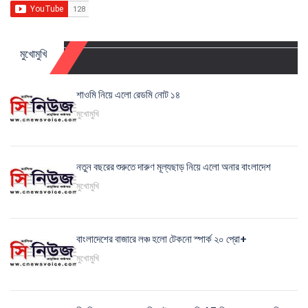
মুখোমুখি
শাওমি নিয়ে এলো রেডমি নোট ১৪
মুখোমুখি
নতুন বছরের শুরুতে দারুণ মূল্যছাড় নিয়ে এলো অনার বাংলাদেশ
মুখোমুখি
বাংলাদেশের বাজারে লঞ্চ হলো টেকনো স্পার্ক ২০ প্রো+
মুখোমুখি