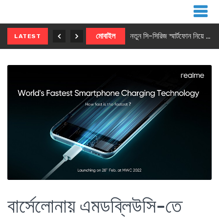
নতুন ৫জি মাস্টার ফোন আনছে ইনফিনিক্স
মোবাইল
নতুন সি-সিরিজ স্মার্টফোন নিয়ে আসছে রিয়েলমি
LATEST
বার্সেলোনায় এমডব্লিউসি-তে