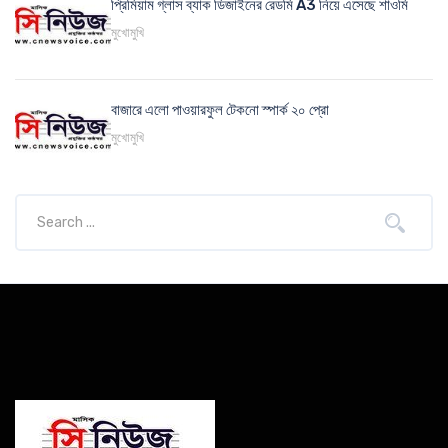
প্রিমিয়াম গ্লাস ব্যাক ডিজাইনের রেডমি A3 নিয়ে এসেছে শাওমি
মুখোমুখি
বাজারে এলো পাওয়ারফুল টেকনো স্পার্ক ২০ প্রো
মুখোমুখি