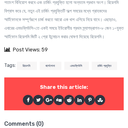
শতাংশ বিনিয়োগ করবে এবং চার্জিং প্রযুক্তি হলো অন্যতম প্রধান অংশ। রিয়েলমি
বিশ্বাস করে যে, নতুন এই চার্জিং প্রযুক্তিটি অল্প সময়ের মধ্যে গ্রাহকদের
স্মার্টফোনকে সম্পূর্ণরূপে চার্জ করতে আরো এক ধাপ এগিয়ে নিয়ে যাবে। এছাড়াও,
এবারের এমডব্লিউসি-তে একই সময়ে ইউরোপীয় প্রথম স্ন্যাপড্রাগন-৮ জেন ১-যুক্ত
স্মার্টফোন রিয়েলমি জিটি ২ প্রো উন্মোচন করার ঘোষণা দিয়েছে রিয়েলমি।
Post Views: 59
Tags:
রিয়েলমি
বার্সেলোনা
এমডব্লিউসি
চার্জিং প্রযুক্তি
Share this article:
Comments (0)