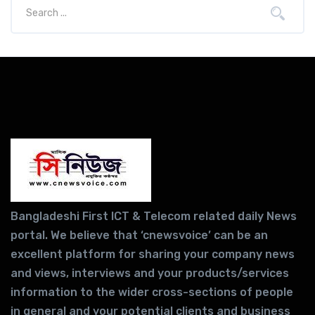
Bangladeshi First ICT & Telecom related daily News
portal. We believe that ‘cnewsvoice’ can be an
excellent platform for sharing your company news
and views, interviews and your products/services
information to the wider cross-sections of people
in general and your potential clients and business