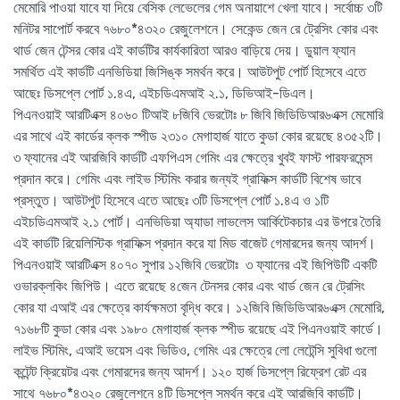
মেমোরি পাওয়া যাবে যা দিয়ে বেসিক লেভেলের গেম অনায়াশে খেলা যাবে। সর্বোচ্চ ৩টি
মনিটর সাপোর্ট করবে ৭৬৮০*৪৩২০ রেজুলেশনে। সেকেন্ড জেন রে ট্রেসিং কোর এবং
থার্ড জেন টেন্সর কোর এই কার্ডটির কার্যকারিতা আরও বাড়িয়ে দেয়। ডুয়াল ফ্যান
সমর্থিত এই কার্ডটি এনভিডিয়া জিসিঙ্ক সমর্থন করে। আউটপুট পোর্ট হিসেবে এতে
আছেঃ ডিসপ্লে পোর্ট ১.৪এ, এইচডিএমআই ২.১, ডিভিআই-ডিএল।
পিএনওয়াই আরটিএক্স ৪০৬০ টিআই ৮জিবি ভেরটোঃ ৮ জিবি জিডিডিআর৬এক্স মেমোরি
এর সাথে এই কার্ডের ক্লক স্পীড ২৩১০ মেগাহার্জ যাতে কুডা কোর রয়েছে ৪৩৫২টি।
৩ ফ্যানের এই আরজিবি কার্ডটি এফপিএস গেমিং এর ক্ষেত্রে খুবই ফাস্ট পারফরমেন্স
প্রদান করে। গেমিং এবং লাইভ স্টিমিং করার জন্যই গ্রাফিক্স কার্ডটি বিশেষ ভাবে
প্রস্তুত। আউটপুট হিসেবে এতে আছেঃ ৩টি ডিসপ্লে পোর্ট ১.৪এ ও ১টি
এইচডিএমআই ২.১ পোর্ট। এনভিডিয়া অ্যাডা লাভলেস আর্কিটেকচার এর উপরে তৈরি
এই কার্ডটি রিয়েলিস্টিক গ্রাফিক্স প্রদান করে যা মিড বাজেট গেমারদের জন্য আদর্শ।
পিএনওয়াই আরটিএক্স ৪০৭০ সুপার ১২জিবি ভেরটোঃ ৩ ফ্যানের এই জিপিউটি একটি
ওভারক্লকিং জিপিউ। এতে রয়েছে ৪জেন টেনসর কোর এবং থার্ড জেন রে ট্রেসিং
কোর যা এআই এর ক্ষেত্রে কার্যক্ষমতা বৃদ্ধি করে। ১২জিবি জিডিডিআর৬এক্স মেমোরি,
৭১৬৮টি কুডা কোর এবং ১৯৮০ মেগাহার্জ ক্লক স্পীড রয়েছে এই পিএনওয়াই কার্ডে।
লাইভ স্টিমিং, এআই ভয়েস এবং ভিডিও, গেমিং এর ক্ষেত্রে লো লেটেন্সি সুবিধা গুলো
কন্টেন্ট ক্রিয়েটর এবং গেমারদের জন্য আদর্শ। ১২০ হার্জ ডিসপ্লে রিফ্রেশ রেট এর
সাথে ৭৬৮০*৪৩২০ রেজুলেশনে ৪টি ডিসপ্লে সমর্থন করে এই আরজিবি কার্ডটি।