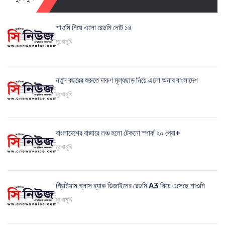
শাওমি নিয়ে এলো রেডমি নোট ১৪
মুখোমুখি
নতুন বছরের শুরুতে দারুণ মূল্যছাড় নিয়ে এলো অনার বাংলাদেশ
মুখোমুখি
বাংলাদেশের বাজারে লঞ্চ হলো টেকনো স্পার্ক ২০ প্রো+
মুখোমুখি
প্রিমিয়াম গ্লাস ব্যাক ডিজাইনের রেডমি A3 নিয়ে এসেছে শাওমি
মুখোমুখি