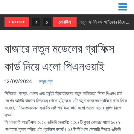
নতুন ৫জি মাস্টার ফোন আনছে ইনফিনিক্স
মোবাইল
নতুন সি-সিরিজ স্মার্টফোন নিয়ে আসছে রিয়েলমি
LATEST
বাজারে নতুন মডেলের গ্রাফিক্স
কার্ড নিয়ে এলো পিএনওয়াই
12/09/2024
নতুনপন্য
সিনিউজ ডেস্ক
: গেমার এবং কন্টেন্ট ক্রিয়েটরদের নতুন অভিজ্ঞতা দিতে পিএনওয়াই
দেশের আইটি বাজারে মিডরেঞ্জ থেকে হাইরেঞ্জে ৫টি নতুন মডেলের গ্রাফিক্স কার্ড নিয়ে
এসেছে। ডিএলএসএস সমর্থিত এই গ্রাফিক্স কার্ড গুলো ভালো মানের কুলিং দিতে
সক্ষম।
পিএনওয়াই আরটিএক্স ৩০৫০ ৬জিবি ভেরটোঃ ২৩০৪টি কুডা কোরের সাথে ১০৪২
মেগাহার্জ ক্লক স্পীড এই গ্রাফিক্স কার্ডে। ১৪জিবিপিএস মেমোরি স্পিডে ৬জিবি