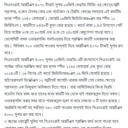
পিএনওয়াই আরটিএক্স ৪০৭০ টিআই সুপার ১৬জিবি ভেরটোঃ স্টিমিং এর ক্ষেত্রে মাল্টি
প্রসেসর, ৪জেন টেনসর কোর এবং থার্ডজেন রে ট্রেসিং কোরের সমন্বয়ে এই কার্ডটির
ক্লক স্পীড ২৩৪০ মেগাহার্জ। মেমোরি ১৬জিবি জিডিডিআর৬এক্স যার স্পীড ২১
জিবিপিএস। কার্ডটিতে ৮৪৪৮টি কুডা কোর রয়েছে। কার্ডে থাকা ১.৪এ ডিসপ্লে পোর্ট
দিয়ে সর্বোচ্চ ৮কে তে ৬০হার্জ এবং ৪কে তে ২৪০হার্জ রেজুলেশন পাওয়া যাবে।
ভেলোসিটি নামক ওভারক্লকিং সফটওয়্যার দিয়ে গ্রাফিক্স কার্ডটি ওভারক্লক করা
যায়। মিনিমাম ৭০০ ওয়াটের পাওয়ার সাপ্লাই দিয়ে আরটিএক্স ৪০৭০ টিআই সুপার রান
করে।
পিএনওয়াই আরটিএক্স ৪০৮০ সুপার ১৬জিবি ভেরটোঃ এটি বাংলাদেশে পিএনওয়াই এর
সর্বোচ্চ গতির গ্রাফিক্স কার্ড যার ক্লক স্পীড ২২৯৫ মেগাহার্জ এবং কুডা কোর
১০২৪০টি। ১৬ পিনের এই কার্ডে জিডিডিআর৬এক্স ১৬ জিবি মেমোরি রয়েছে।
মাইক্রোসফট ডিরেক্টএক্স ১২ আল্টিমেট সাপোর্টং থাকায় কার্ডটি গেম খেলার ক্ষেত্রে
প্রানবন্ত এক ভিজুয়াল অভিজ্ঞতা দিতে পারে। যারা আর্কিটেকচার কিংবা থ্রিডি
মডেলিং নিয়ে কাজ করে তাদের জন্য কার্ডটি সব থেকে হাই পারফরমেন্স দিতে সক্ষম।
ওভারক্লকিং করার সময় যাতে পারফরমেন্স ড্রপ না করে সেজন্য ৩ টি ফ্যান রয়েছে।
আরজিবি সাপোর্ট সহ সর্বনিম্ন ৭৫০ ওয়াট পাওয়ার সাপ্লাই দিয়ে পিএনওয়াই আরটিএক্স
৪০৮০ সুপার রান করা যাবে।
৩ বছরের ওয়ারেন্টি সুবিধা সহ পিএনওয়াই আরটিএক্স গ্রাফিক্স কার্ড গুলো পাওয়া যাবে