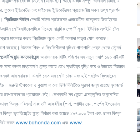
টে অ্যান্টি-লক ব্রেকিং সিস্টেম (এবিএস)। আছে একটি সম্পূর্ণ ডিজিটাল মিটার, যা
কেটর, ফুয়েল ইন্ডিকেটর এবং মাইলেজ ইন্ডিকেটরসহ প্রয়োজনীয় সকল তথ্য প্রদর্শন
টর।
প্রিমিয়াম স্টাইল
স্পোর্টি সাইড শ্রাউডসহ এনার্জেটিক মাসকুলার ডিজাইনের
 ডিজাইন মোটরসাইকেলটিকে দিয়েছে নানন্দিক স্পোর্টি লুক। ইউনিক এলইডি টেল
্রোম মাফলার কভার প্রিমিয়াম লুকে একটি আলাদা মাত্রা যোগ করেছে।
গ করেছে। উন্নত গ্রিপ ও স্থিতিশীলতা বৃদ্ধির পাশাপাশি পেছন থেকে সৌন্দর্য
মফোর্ট অ্যান্ড কনভেনিয়েন্স
আরামদায়ক সিটিং পজিশন সহ নতুন এসপি ১৬০ বাইকটি
সাসপেনশন মাধ্যাকর্ষণ কেন্দ্র বজায় রেখে স্থায়িত্ব বৃদ্ধি করে ও উচ্চতর নিয়ন্ত্রণ
 জন্যই আরামদায়ক। এসপি ১৬০ এর মোটা চাকা এবং হাই গ্রাউন্ড ক্লিয়ারেন্স
ইচ। জরুরি স্টপগুলো ও কুয়াশা বা লো ভিজিবিলিটিতে সুরক্ষা জন্য রয়েছে হ্যাজার্ড
রবার রক্ষণাবেক্ষণের প্রয়োজন নেই।
দেশব্যাপী সব হোন্ডা
এক্সক্লুসিভ অনুমোদিত
 ও ডাবল ডিস্ক এবিএস) এবং ৩টি আকর্ষনীয়
(
পার্ল
,
স্পার্টান রেড, পার্পেল ইগনেয়াস
ল ডিস্ক ভ্যারিয়েন্টের মুল্য নির্ধারণ করা হয়েছে ১৯৭
,
০০০ টাকা এবং ডাবল ডিস্ক
জিট করুন
www.bdhonda.com
এবং
www.