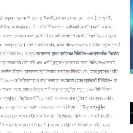
জিনসমৃ
দ্ধ নতুন এসপি ১৬০ মোটরসাইকেল বাজারে এনেছে। আজ (১৩ জুলাই,
 স্টাইল, আরামদায়ক ও উন্নত বৈশিষ্ট্যসম্পন্ন মোটরসাইকেলটি প্রদর্শন করা হয়।
০২৩ সালের নভেম্বরে বাংলাদেশে শাইন এসপি
বাংলাদেশ মার্কেটে
বিকল্প হিসেবে হোন্ডা
শ সমাদৃতও হয়। সেই ধারাবাহিকতায়, এবার পিজিএম-এফআই ইঞ্জিন সমৃদ্ধ সম্পূর্ণ
াইভেট লিমিটেড। ইভেন্টে
বাংলাদেশ হোন্ডা প্রাইভেট লিমিটেড-এর ম্যানেজিং ডিরেক্টর
্য সরবরাহের চেষ্টা করি এবং এসপি ব্র্যান্ডে প্রথমবারের মতো পিজিএম-এফআই
িন জীবনে গ্রাহকদের স্বাধীনভাবে চলাফেরা নিশ্চিত এবং হোন্ডা ব্র্যান্ডের প্রতি
সপি ১৬০-এর বৈশিষ্ট্যসমূহ উপস্থাপনকালে
বাংলাদেশ হোন্ডা প্রাইভেট লিমিটেড-এর
মডেলে আছে হোন্ডার উন্নত স্মার্ট পাওয়ার প্রযুক্তি সমৃদ্ধ ১৬৩ সিসি বিএস-
নত প্রযুক্তি, প্রিমিয়াম স্টাইল, বাড়তি আরামসহ নানা সুবিধা পাবেন ব্যবহারকারীরা।
নী দক্ষতার নতুন মানদণ্ড স্থাপন করবে বলে আমার বিশ্বাস।”
উন্নত প্রযুক্তি
নাকে দেবে রোমাঞ্চকর রাইডিং অভিজ্ঞতা। বিশেষায়িত পিজিএম-এফআই সিস্টেম,
ও দীর্ঘ ভ্রমণের জন্য বেশ উপযোগী। যেকোন রাইডিং পরিস্থিতিতে রাইডারদের