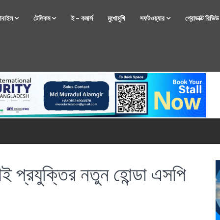
োবাইল
টেলিকম
ই – কমার্স
মুখোমুখি
সফটওয়্যার
প্রোডাক্ট রিভি
্টফোন নিয়ে আসছে রিয়েলমি
্রযুক্তির নতুন হোন্ডা এসপি