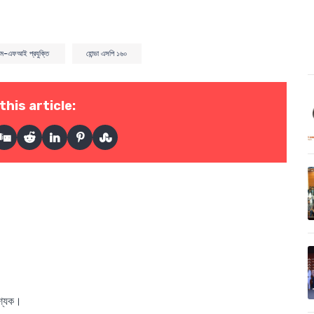
এম-এফআই প্রযুক্তি
হোন্ডা এসপি ১৬০
this article:
বশ্যক।