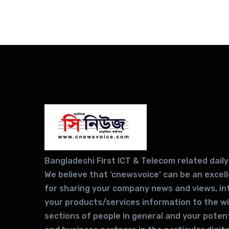
Bangladeshi First ICT & Telecom related daily
We believe that ‘cnewsvoice’ can be an excel
for sharing your company news and views, in
your products/services information to the w
sections of people in general and your potent