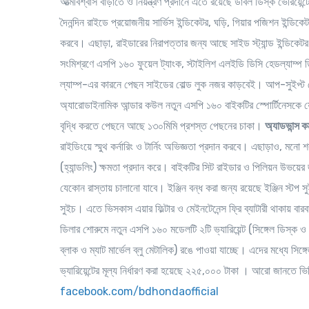
আত্মবিশ্বাস বাড়াতে ও নিয়ন্ত্রণ প্রদানে এতে রয়েছে ডাবল ডিস্ক ভেরিয়েন্
দৈনন্দিন রাইডে প্রয়োজনীয় সার্ভিস ইন্ডিকেটর, ঘড়ি, গিয়ার পজিশন ইন্ডি
করবে। এছাড়া, রাইডারের নিরাপত্তার জন্য আছে সাইড স্ট্যান্ড ইন্ডিকে
সংমিশ্রণে এসপি ১৬০ ফুয়েল ট্যাংক, স্টাইলিশ এলইডি ডিসি হেডল্যাম্প
ল্যাম্প-এর কারনে পেছন সাইডের বোল্ড লুক নজর কাড়বেই। আপ-সুইপ্ট ক
অ্যারোডাইনামিক আন্ডার কউল নতুন এসপি ১৬০ বাইকটির স্পোর্টিনেসকে যো
বৃদ্ধি করতে পেছনে আছে ১৩০মিমি প্রশস্ত
পেছনের
চাকা।
অ্যাডভান্স ক
রাইডিংয়ে স্মুথ কর্নারিং ও টার্নিং অভিজ্ঞতা প্রদান করবে। এছাড়াও, মনো শক 
(হ্যান্ডলিং) ক্ষমতা প্রদান করে। বাইকটির সিট রাইডার ও পিলিয়ন উভয়ের
যেকোন রাস্তায় চালানো যাবে। ইঞ্জিন বন্ধ করা জন্য রয়েছে ইঞ্জিন স্টপ সু
সুইচ। এতে
ভিসকাস এয়ার ফিল্টার ও মেইনটেনেন্স ফ্রি ব্যাটারী থাকায় বা
ডিলার শোরুমে নতুন এসপি ১৬০ মডেলটি ২টি ভ্যারিয়েন্ট (সিঙ্গেল ডিস্ক
ব্লাক ও ম্যাট মার্ভেল ব্লু মেটালিক) রঙে পাওয়া যাচ্ছে। এদের মধ্যে সিঙ্গে
ভ্যারিয়েন্টের মূল্য নির্ধারণ করা হয়েছে ২২৫
,
০০০ টাকা ।
আরো জানতে ভি
facebook.com/bdhondaofficial