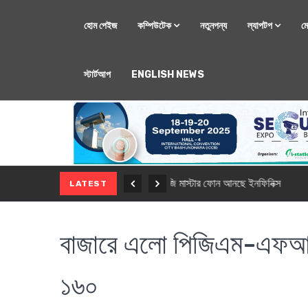
হোম পেইজ
কম্পিউটেক
নতুনপন্য
ল্যাপটপ
ম
স্টার্টআপ
ENGLISH NEWS
মোবাইল
নতুন সি-সিরিজ স্মার
LATEST
বাজারে এলো পিজিএম-এফআই প
১৬০