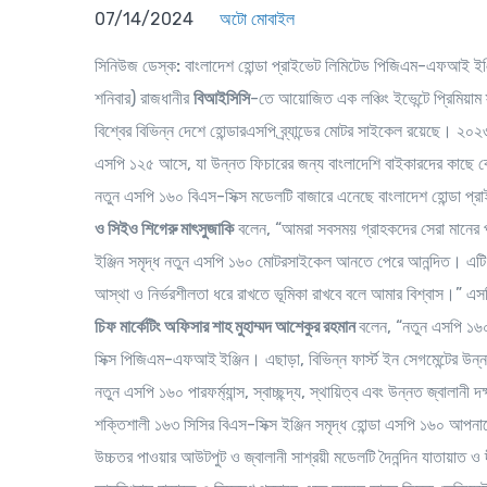
07/14/2024
অটো মোবাইল
সিনিউজ ডেস্ক:
বাংলাদেশ হোন্ডা প্রাইভেট লিমিটেড পিজিএম-এফআই ইঞ্
শনিবার) রাজধানীর
বিআইসিসি
-তে আয়োজিত এক লঞ্চিং ইভেন্টে প্রিমিয়াম
বিশ্বের বিভিন্ন দেশে হোন্ডারএসপি ব্র্যান্ডের মোটর সাইকেল রয়েছে। ২
এসপি ১২৫ আসে, যা উন্নত ফিচারের জন্য বাংলাদেশি বাইকারদের কাছে বে
নতুন এসপি ১৬০ বিএস-সিক্স মডেলটি বাজারে এনেছে বাংলাদেশ হোন্ডা প্র
ও সিইও শিগেরু মাৎসুজাকি
বলেন, “আমরা সবসময় গ্রাহকদের সেরা মানের পণ
ইঞ্জিন সমৃদ্ধ নতুন এসপি ১৬০ মোটরসাইকেল আনতে পেরে আনন্দিত। এটি দৈনন্দ
আস্থা ও নির্ভরশীলতা ধরে রাখতে ভূমিকা রাখবে বলে আমার বিশ্বাস।” এ
চিফ মার্কেটিং অফিসার শাহ মুহাম্মদ
আশেকুর রহমান
বলেন, “নতুন এসপি ১৬০ 
সিক্স পিজিএম-এফআই
ইঞ্জিন। এছাড়া, বিভিন্ন ফার্স্ট ইন সেগমেন্টের উন্
নতুন এসপি ১৬০ পারফর্ম্যান্স, স্বাচ্ছন্দ্য, স্থায়িত্ব এবং উন্নত জ্বালা
শক্তিশালী ১৬৩ সিসির বিএস-সিক্স ইঞ্জিন সমৃদ্ধ হোন্ডা এসপি ১৬০ আপ
উচ্চতর পাওয়ার আউটপুট ও জ্বালানী সাশ্রয়ী মডেলটি দৈনন্দিন যাতায়াত 