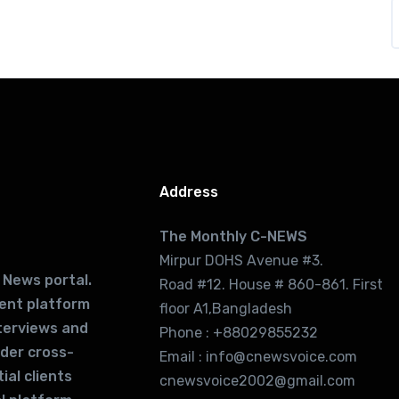
Address
The Monthly C-NEWS
Mirpur DOHS Avenue #3.
 News portal.
Road #12. House # 860-861. First
lent platform
floor A1,Bangladesh
terviews and
Phone : +88029855232
ider cross-
Email : info@cnewsvoice.com
ial clients
cnewsvoice2002@gmail.com