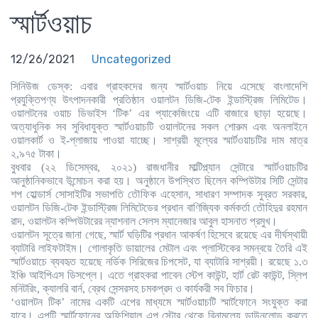
স্মার্টওয়াচ
12/26/2021
Uncategorized
সিনিউজ ডেস্ক:
এবার গ্রাহকদের জন্য স্মার্টওয়াচ নিয়ে এসেছে বাংলাদেশি
প্রযুক্তিপণ্য উৎপাদনকারী প্রতিষ্ঠান ওয়ালটন ডিজি-টেক ইন্ডাস্ট্রিজ লিমিটেড।
ওয়ালটনের ওয়াচ ডিভাইস
‘
টিক
’
এর প্যাকেজিংয়ে এটি বাজারে ছাড়া হয়েছে।
অত্যাধুনিক সব সুবিধাযুক্ত স্মার্টওয়াচটি ওয়ালটনের সকল শোরুম এবং অনলাইনে
ওয়ালকার্ট ও ই-প্লাজায় পাওয়া যাচ্ছে। সাশ্রয়ী মূল্যের স্মার্টওয়াচটির দাম মাত্র
২
,
৯৭৫ টাকা।
বুধবার (২২ ডিসেম্বর
,
২০২১) রাজধানীর মাল্টিপ্ল্যান সেন্টারে স্মার্টওয়াচটির
আনুষ্ঠানিকভাবে উন্মোচন করা হয়। অনুষ্ঠানে উপস্থিত ছিলেন কম্পিউটার সিটি সেন্টার
শপ হোল্ডার্স সোসাইটির সভাপতি তৌফিক এহেসান
,
সাধারণ সম্পাদক সুব্রত সরকার
,
ওয়ালটন ডিজি-টেক ইন্ডাস্ট্রিজ লিমিটেডের প্রধান বাণিজ্যিক কর্মকর্তা তৌহিদুর রহমান
রাদ
,
ওয়ালটন কম্পিউটারের ন্যাশনাল সেলস ম্যানেজার আবুল হাসনাত প্রমুখ।
ওয়ালটন সূত্রে জানা গেছে
,
স্মার্ট ঘড়িটির প্রধান আকর্ষণ হিসেবে রয়েছে এর দীর্ঘস্থায়ী
ব্যাটারি লাইফটাইম। গোলাকৃতি ডায়ালের মেটাল এবং প্লাস্টিকের সমন্বয়ে তৈরি এই
স্মার্টওয়াচে ব্যবহৃত হয়েছে নর্ডিক সিরিজের চিপসেট
,
যা ব্যাটারি সাশ্রয়ী। রয়েছে ১.৩
ইঞ্চি আইপিএস ডিসপ্লে। এতে গ্রাহকরা পাবেন স্টেপ কাউন্ট
,
হার্ট রেট কাউন্ট
,
স্লিপ
মনিটরিং
,
ক্যালরি বার্ন
,
ব্রেথ সেন্সরসহ চমকপ্রদ ও কার্যকরী সব ফিচার।
‘
ওয়ালটন টিক
’
নামের একটি এপের মাধ্যমে স্মার্টওয়াচটি স্মার্টফোনে সংযুক্ত করা
যাবে। এপটি স্মার্টফোনের অফিশিয়াল এপ স্টোর থেকে বিনামূল্যে ডাউনলোড করতে