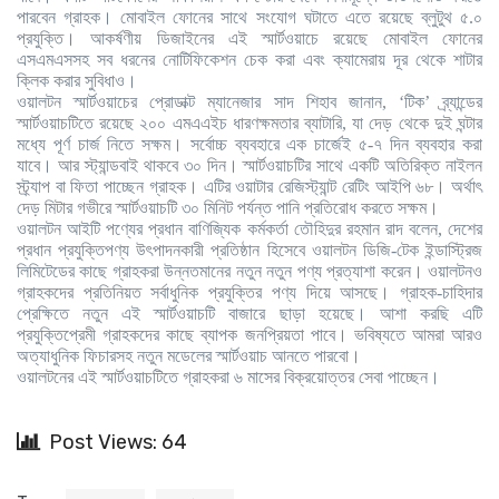
পারবেন গ্রাহক। মোবাইল ফোনের সাথে সংযোগ ঘটাতে এতে রয়েছে ব্লুটুথ ৫.০
প্রযুক্তি। আকর্ষণীয় ডিজাইনের এই স্মার্টওয়াচে রয়েছে মোবাইল ফোনের
এসএমএসসহ সব ধরনের নোটিফিকেশন চেক করা এবং ক্যামেরায় দূর থেকে শাটার
ক্লিক করার সুবিধাও।
ওয়ালটন স্মার্টওয়াচের প্রোডাক্ট ম্যানেজার সাদ শিহাব জানান
, ‘
টিক
’
ব্র্যান্ডের
স্মার্টওয়াচটিতে রয়েছে ২০০ এমএএইচ ধারণক্ষমতার ব্যাটারি
,
যা দেড় থেকে দুই ঘন্টার
মধ্যে পূর্ণ চার্জ নিতে সক্ষম। সর্বোচ্চ ব্যবহারে এক চার্জেই ৫-৭ দিন ব্যবহার করা
যাবে। আর স্ট্যান্ডবাই থাকবে ৩০ দিন। স্মার্টওয়াচটির সাথে একটি অতিরিক্ত নাইলন
স্ট্র্যাপ বা ফিতা পাচ্ছেন গ্রাহক। এটির ওয়াটার রেজিস্ট্যান্ট রেটিং আইপি ৬৮। অর্থাৎ
দেড় মিটার গভীরে স্মার্টওয়াচটি ৩০ মিনিট পর্যন্ত পানি প্রতিরোধ করতে সক্ষম।
ওয়ালটন আইটি পণ্যের প্রধান বাণিজ্যিক কর্মকর্তা তৌহিদুর রহমান রাদ বলেন
,
দেশের
প্রধান প্রযুক্তিপণ্য উৎপাদনকারী প্রতিষ্ঠান হিসেবে ওয়ালটন ডিজি-টেক ইন্ডাস্ট্রিজ
লিমিটেডের কাছে গ্রাহকরা উন্নতমানের নতুন নতুন পণ্য প্রত্যাশা করেন। ওয়ালটনও
গ্রাহকদের প্রতিনিয়ত সর্বাধুনিক প্রযুক্তির পণ্য দিয়ে আসছে। গ্রাহক-চাহিদার
প্রেক্ষিতে নতুন এই স্মার্টওয়াচটি বাজারে ছাড়া হয়েছে। আশা করছি এটি
প্রযুক্তিপ্রেমী গ্রাহকদের কাছে ব্যাপক জনপ্রিয়তা পাবে। ভবিষ্যতে আমরা আরও
অত্যাধুনিক ফিচারসহ নতুন মডেলের স্মার্টওয়াচ আনতে পারবো।
ওয়ালটনের এই স্মার্টওয়াচটিতে গ্রাহকরা ৬ মাসের বিক্রয়োত্তর সেবা পাচ্ছেন।
Post Views: 64