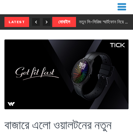
নতুন ৫জি মাস্টার ফোন আনছে ইনফিনিক্স
মোবাইল
নতুন সি-সিরিজ স্মার্টফোন নিয়ে আসছে রিয়েলমি
LATEST
বাজারে এলো ওয়ালটনের নতুন