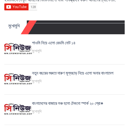
মুখোমুখি
শাওমি নিয়ে এলো রেডমি নোট ১৪
মুখোমুখি
নতুন বছরের শুরুতে দারুণ মূল্যছাড় নিয়ে এলো অনার বাংলাদেশ
মুখোমুখি
বাংলাদেশের বাজারে লঞ্চ হলো টেকনো স্পার্ক ২০ প্রো+
মুখোমুখি