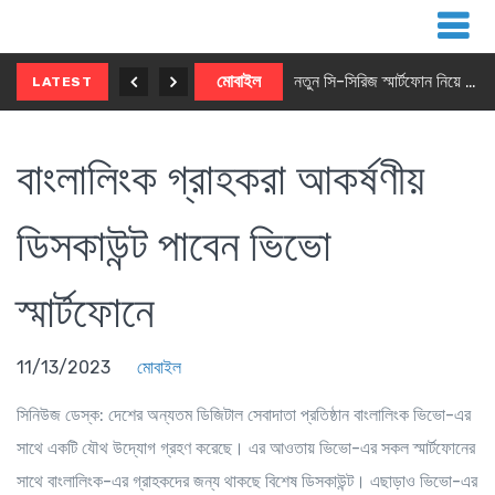
নতুন ৫জি মাস্টার ফোন আনছে ইনফিনিক্স
মোবাইল
নতুন সি-সিরিজ স্মার্টফোন নিয়ে আসছে রিয়েলমি
LATEST
বাংলালিংক গ্রাহকরা আকর্ষণীয়
ডিসকাউন্ট পাবেন ভিভো
স্মার্টফোনে
11/13/2023
মোবাইল
সিনিউজ ডেস্ক
: দেশের অন্যতম ডিজিটাল সেবাদাতা প্রতিষ্ঠান বাংলালিংক ভিভো-এর
সাথে একটি যৌথ উদ্যোগ গ্রহণ করেছে। এর আওতায় ভিভো-এর সকল স্মার্টফোনের
সাথে বাংলালিংক-এর গ্রাহকদের জন্য থাকছে বিশেষ ডিসকাউন্ট। এছাড়াও ভিভো-এর