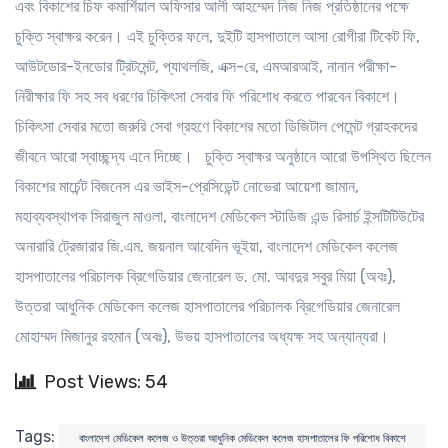
এবং বিকাশের চিফ কমার্শিয়াল অফিসার আলী আহম্মেদ নিজ নিজ প্রতিষ্ঠানের পক্ষে
চুক্তি স্বাক্ষর করেন। এই চুক্তির ফলে, দুইটি হাসপাতালে আসা রোগীরা টিকেট ফি,
আউটডোর-ইনডোর ট্রিটমেন্ট, প্যাথলজি, এক্স-রে, এমআরআই, নানান পরীক্ষা-
নিরীক্ষার ফি সহ সব ধরণের চিকিৎসা সেবার ফি পরিশোধ করতে পারবেন বিকাশে।
চিকিৎসা সেবার মতো জরুরি সেবা গ্রহণে বিকাশের মতো ডিজিটাল পেমেন্ট গ্রাহকদের
জীবনে আরো স্বাচ্ছন্দ্য এনে দিচ্ছে। চুক্তি স্বাক্ষর অনুষ্ঠানে আরো উপস্থিত ছিলেন
বিকাশের মার্চেন্ট বিজনেস এর ভাইস-প্রেসিডেন্ট নোভেরা আয়েশা জামান,
মহাব্যবস্থাপক সিরাজুল মাওলা, বাংলাদেশ মেডিকেল স্টাডিজ এন্ড রিসার্চ ইন্সটিটিউটের
অনারারি ট্রেজারার জি.এম. জয়নাল আবেদিন ভূইয়া, বাংলাদেশ মেডিকেল কলেজ
হাসপাতালের পরিচালক ব্রিগেডিয়ার জেনারেল ড. মো. আবদুর ‍সবুর মিয়া (অবঃ),
উত্তরা আধুনিক মেডিকেল কলেজ হাসপাতালের পরিচালক ব্রিগেডিয়ার জেনারেল
মোহাম্মদ মিজানুর রহমান (অবঃ), উভয় হাসপাতালের অধ্যক্ষ সহ অন্যান্যরা।
Post Views: 54
Tags:
বাংলাদেশ মেডিকেল কলেজ ও উত্তরা আধুনিক মেডিকেল কলেজ হাসপাতালের ফি পরিশোধ বিকাশে