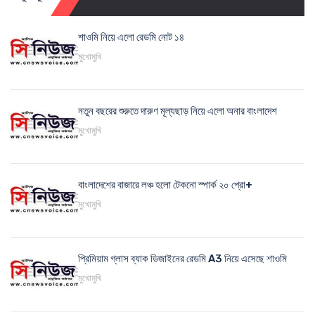
শাওমি নিয়ে এলো রেডমি নোট ১৪
মুখোমুখি
নতুন বছরের শুরুতে দারুণ মূল্যছাড় নিয়ে এলো অনার বাংলাদেশ
মুখোমুখি
বাংলাদেশের বাজারে লঞ্চ হলো টেকনো স্পার্ক ২০ প্রো+
মুখোমুখি
প্রিমিয়াম গ্লাস ব্যাক ডিজাইনের রেডমি A3 নিয়ে এসেছে শাওমি
মুখোমুখি