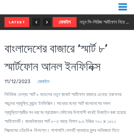
নতুন ৫জি মাস্টার ফোন আনছে ইনফিনিক্স
মোবাইল
নতুন সি-সিরিজ স্মার্টফোন নিয়ে আসছে রিয়েলমি
LATEST
বাংলাদেশের বাজারে ‘স্মার্ট ৮’
স্মার্টফোন আনল ইনফিনিক্স
11/12/2023
মোবাইল
সিনিউজ ডেস্ক:
স্মার্ট ৮ মডেলের নতুন বাজেট স্মার্টফোন বাজারে এনেছে তরুণদের
পছন্দের প্রযুক্তি ব্র্যান্ড ইনফিনিক্স। সাধ্যের মধ্যে স্মার্ট বাংলাদেশের সকল
প্রযুক্তিপ্রেমীর সব ধরণের প্রয়োজন মেটানোর উপযোগী করেই ডিজাইন করা হয়েছে
স্মার্টফোনটি। বাজেটবান্ধব স্মার্ট ৮-এ আছে বিশাল ৬.৬ ইঞ্চির ৭২০ x ১৬১২
পিক্সেলের এইচডি+ ডিসপ্লে। পাশাপাশি ফোনটি ব্যবহারে সুন্দর অভিজ্ঞতা দিতে