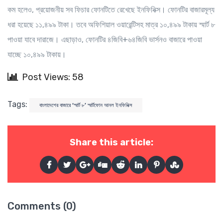
কম হলেও, প্রয়োজনীয় সব ফিচার ফোনটিতে রেখেছে ইনফিনিক্স। ফোনটির বাজারমূল্য
ধরা হয়েছে ১১,৪৯৯ টাকা। তবে অফিশিয়াল ওয়ারেন্টিসহ মাত্র ১০,৪৯৯ টাকায় স্মার্ট ৮
পাওয়া যাবে দারাজে। এছাড়াও, ফোনটির ৪জিবি+৬৪জিবি ভার্সনও বাজারে পাওয়া
যাচ্ছে ১০,৪৯৯ টাকায়।
Post Views: 58
Tags:
বাংলাদেশের বাজারে ‘স্মার্ট ৮’ স্মার্টফোন আনল ইনফিনিক্স
Share this article:
Comments (0)