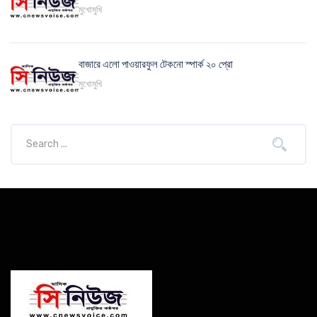
মুখোমুখি
বাজারে এলো পাওয়ারফুল টেকনো স্পার্ক ২০ প্রো
মুখোমুখি