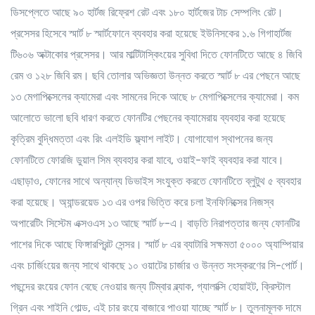
ডিসপ্লেতে আছে ৯০ হার্টজ রিফ্রেশ রেট এবং ১৮০ হার্টজের টাচ সেম্পলিং রেট।
প্রসেসর হিসেবে স্মার্ট ৮ স্মার্টফোনে ব্যবহার করা হয়েছে ইউনিসকের ১.৬ গিগাহার্টজ
টি৬০৬ অক্টাকোর প্রসেসর। আর মাল্টিটাস্কিংয়ের সুবিধা দিতে ফোনটিতে আছে ৪ জিবি
রেম ও ১২৮ জিবি রম। ছবি তোলার অভিজ্ঞতা উন্নত করতে স্মার্ট ৮ এর পেছনে আছে
১৩ মেগাপিক্সেলের ক্যামেরা এবং সামনের দিকে আছে ৮ মেগাপিক্সেলের ক্যামেরা। কম
আলোতে ভালো ছবি ধারণ করতে ফোনটির পেছনের ক্যামেরায় ব্যবহার করা হয়েছে
কৃত্রিম বুদ্ধিমত্তা এবং রিং এলইডি ফ্ল্যাশ লাইট। যোগাযোগ স্থাপনের জন্য
ফোনটিতে ফোরজি ডুয়াল সিম ব্যবহার করা যাবে, ওয়াই-ফাই ব্যবহার করা যাবে।
এছাড়াও, ফোনের সাথে অন্যান্য ডিভাইস সংযুক্ত করতে ফোনটিতে ব্লুটুথ ৫ ব্যবহার
করা হয়েছে। অ্যান্ডরয়েড ১৩ এর ওপর ভিত্তি করে চলা ইনফিনিক্সের নিজস্ব
অপারেটিং সিস্টেম এক্সওএস ১৩ আছে স্মার্ট ৮-এ। বাড়তি নিরাপত্তার জন্য ফোনটির
পাশের দিকে আছে ফিঙ্গারপ্রিন্ট সেন্সর। স্মার্ট ৮ এর ব্যাটারি সক্ষমতা ৫০০০ অ্যাম্পিয়ার
এবং চার্জিংয়ের জন্য সাথে থাকছে ১০ ওয়াটের চার্জার ও উন্নত সংস্করণের সি-পোর্ট।
পছন্দের রংয়ের ফোন বেছে নেওয়ার জন্য টিম্বার ব্ল্যাক, গ্যালাক্সি হোয়াইট, ক্রিস্টাল
গ্রিন এবং শাইনি গোল্ড, এই চার রংয়ে বাজারে পাওয়া যাচ্ছে স্মার্ট ৮। তুলনামূলক দামে