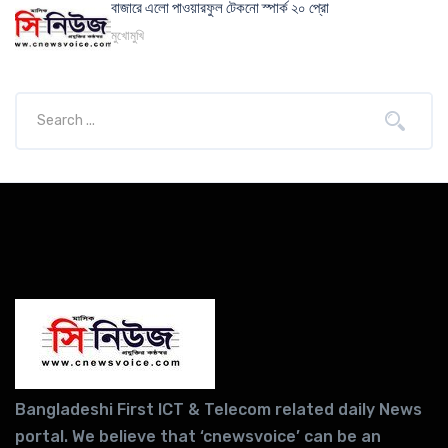
বাজারে এলো পাওয়ারফুল টেকনো স্পার্ক ২০ প্রো
মুখোমুখি
Bangladeshi First ICT & Telecom related daily News
portal. We believe that ‘cnewsvoice’ can be an