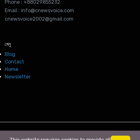
Phone : +88029855232
Email : info@cnewsvoice.com
cnewsvoice2002@gmail.com
মেনু
Blog
Contact
Home
Newsletter
© 2026
সি নিউজ
. All right Reserved
This website requires cookies to provide all