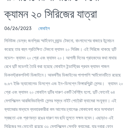
ক্যামন ২০ সিরিজের যাত্রা
06/26/2023
মোবাইল
সিনিউজ ডেস্ক:
জনপ্রিয় স্মার্টফোন ব্র্যান্ড টেকনো, বাংলাদেশের বাজারে উন্মোচন
করেছে তার বহুল প্রতিক্ষিত টেকনো ক্যামন ২০ সিরিজ। এই সিরিজে থাকছে দুটি
মডেল- ক্যামন ২০ প্রো এবং ক্যামন ২০। আগামী দিনের গ্রাহকদের কথা মাথায়
রেখে দুটি মডেলই তৈরি করা হয়েছে মোবাইল ইন্ডাস্ট্রির প্রথম ক্যামন পাজল
ডিকনস্ট্রাকশনিস্ট ডিজাইনে। আকর্ষণীয় ডিজাইনের পাশাপাশি স্মার্টফোনটিতে রয়েছে
৬.৬৭ ইঞ্চি অ্যামোলেড ডিসপ্লে এবং ইন-ডিসপ্লে ফিঙ্গারপ্রিন্ট সেন্সর। ক্যামন ২০
প্রো এবং ক্যামন ২০ মোবাইল দুটির দারুণ একটি বৈশিষ্ট্য হলো, দুটি ফোনেই ৬৪
মেগাপিক্সেল আরজিবিডাব্লিউ সেন্সর সমৃদ্ধ নাইট পোট্রেট ক্যামেরা সংযুক্ত। এই
ক্যামেরার মাধ্যমে ব্যবহারকারীরা কম আলোর চ্যালেঞ্জ মোকাবেলা করে অসাধারণ
স্বচ্ছতা এবং প্রাণবন্ত রঙের দারুণ সব ছবি তুলতে সক্ষম হবেন। এছাড়াও এই
সিরিজের সব ফোনেই রয়েছে ৩২ মেগাপিক্সেল সেলফি ক্যামেরা, যার দ্বারা ফোন