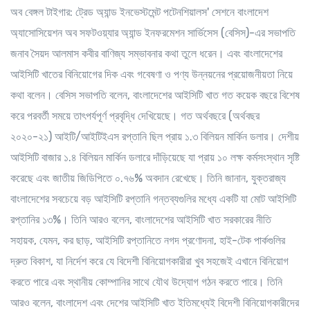
অব বেঙ্গল টাইগার: ট্রেড অ্যান্ড ইনভেস্টমেন্ট পটেনশিয়ালস' সেশনে বাংলাদেশ
অ্যাসোসিয়েশন অব সফটওয়্যার অ্যান্ড ইনফরমেশন সার্ভিসেস (বেসিস)-এর সভাপতি
জনাব সৈয়দ আলমাস কবীর বাণিজ্য সম্ভাবনার কথা তুলে ধরেন। এবং বাংলাদেশের
আইসিটি খাতের বিনিয়োগের দিক এবং গবেষণা ও পণ্য উন্নয়নের প্রয়োজনীয়তা নিয়ে
কথা বলেন। বেসিস সভাপতি বলেন, বাংলাদেশের আইসিটি খাত গত কয়েক বছরে বিশেষ
করে পরবর্তী সময়ে তাৎপর্যপূর্ণ প্রবৃদ্ধি দেখিয়েছে। গত অর্থবছরে (অর্থবছর
২০২০-২১) আইটি/আইটিইএস রপ্তানি ছিল প্রায় ১.৩ বিলিয়ন মার্কিন ডলার। দেশীয়
আইসিটি বাজার ১.৪ বিলিয়ন মার্কিন ডলারে দাঁড়িয়েছে যা প্রায় ১০ লক্ষ কর্মসংস্থান সৃষ্টি
করেছে এবং জাতীয় জিডিপিতে ০.৭৬% অবদান রেখেছে। তিনি জানান, যুক্তরাজ্য
বাংলাদেশের সবচেয়ে বড় আইসিটি রপ্তানি গন্তব্যগুলির মধ্যে একটি যা মোট আইসিটি
রপ্তানির ১৩%। তিনি আরও বলেন, বাংলাদেশের আইসিটি খাত সরকারের নীতি
সহায়ক, যেমন, কর ছাড়, আইসিটি রপ্তানিতে নগদ প্রণোদনা, হাই-টেক পার্কগুলির
দ্রুত বিকাশ, যা নির্দেশ করে যে বিদেশী বিনিয়োগকারীরা খুব সহজেই এখানে বিনিয়োগ
করতে পারে এবং স্থানীয় কোম্পানির সাথে যৌথ উদ্যোগ গঠন করতে পারে। তিনি
আরও বলেন, বাংলাদেশ এবং দেশের আইসিটি খাত ইতিমধ্যেই বিদেশী বিনিয়োগকারীদের