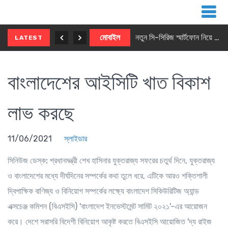
নতুন ৫জি মাস্টার ফোন আনছে ইনফিনিক্স
মোবাইল
নতুন সি-সিরিজ স্মার্টফোন নিয়ে আসছে রিয়েলমি
LATEST
বাংলাদেশের আইসিটি খাত বিকাশ
লাভ করছে
11/06/2021
স্লাইডার
সিনিউজ ডেস্ক:
প্রধানমন্ত্রী শেখ হাসিনার যুক্তরাজ্য সফরের চতুর্থ দিনে, যুক্তরাজ্য
ও বাংলাদেশের মধ্যে দীর্ঘদিনের সম্পর্কের কথা তুলে ধরে, এটিকে আরও শক্তিশালী
দ্বিপাক্ষিক বাণিজ্য ও বিনিয়োগ সম্পর্কের লক্ষ্যে বাংলাদেশ সিকিউরিটিজ অ্যান্ড
এক্সচেঞ্জ কমিশন (বিএসইসি) 'বাংলাদেশ ইনভেস্টমেন্ট সামিট ২০২১'-এর আয়োজন
করে। দেশে সরাসরি বিদেশী বিনিয়োগ আকৃষ্ট করতে বিএসইসি আয়োজিত 'দ্য রাইজ