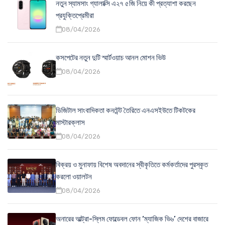
নতুন স্যামসাং গ্যালাক্সি এ২৭ ৫জি নিয়ে কী প্রত্যাশা করছেন
প্রযুক্তিপ্রেমীরা
08/04/2026
কসপেটের নতুন দুটি স্মার্টওয়াচ আনল মোশন ভিউ
08/04/2026
ডিজিটাল সাংবাদিকতা কনটেন্ট তৈরিতে এনএসইউতে টিকটকের
মাস্টারক্লাস
08/04/2026
বিক্রয় ও মুনাফায় বিশেষ অবদানের স্বীকৃতিতে কর্মকর্তাদের পুরস্কৃত
করলো ওয়ালটন
08/04/2026
অনারের আল্ট্রা-স্লিম ফোল্ডেবল ফোন ‘ম্যাজিক ভি৬’ দেশের বাজারে