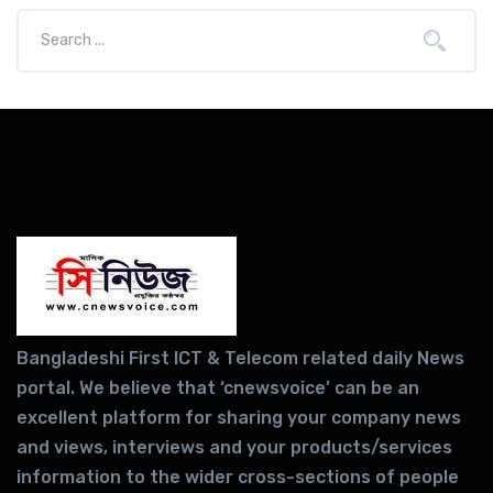
Bangladeshi First ICT & Telecom related daily News
portal. We believe that ‘cnewsvoice’ can be an
excellent platform for sharing your company news
and views, interviews and your products/services
information to the wider cross-sections of people