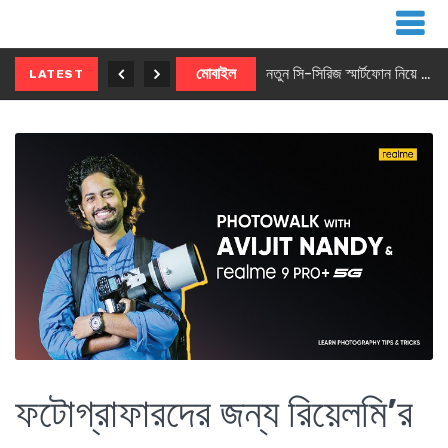
নতুন ৫জি মাস্টার ফোন আনছে ইনফিনিক্স
মোবাইল
নতুন সি-সিরিজ স্মার্টফোন নিয়ে আসছে রিয়েলমি
LATEST
ফটোগ্রাফারদের জন্য রিয়েলমি’র