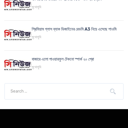
মুখোমুখি
প্রিমিয়াম গ্লাস ব্যাক ডিজাইনের রেডমি A3 নিয়ে এসেছে শাওমি
মুখোমুখি
বাজারে এলো পাওয়ারফুল টেকনো স্পার্ক ২০ প্রো
মুখোমুখি