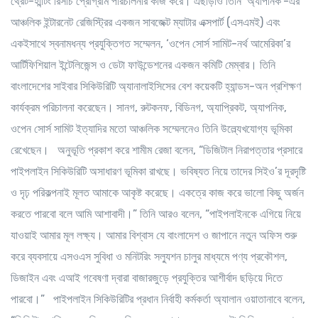
থ্রেট-হান্টিং রিসার্চ প্রোগ্রাম পরিচালনার কাজ করে। এছাড়াও তিনি ‘অ্যাপনিক’-এর
আঞ্চলিক ইন্টারনেট রেজিস্ট্রির একজন সাবজেক্ট ম্যাটার এক্সপার্ট (এসএমই) এবং
একইসাথে স্বনামধন্য প্রযুক্তিগত সম্মেলন, ‘ওপেন সোর্স সামিট-নর্থ আমেরিকা’র
আর্টিফিশিয়াল ইন্টেলিজেন্স ও ডেটা ফাউন্ডেশনের একজন কমিটি মেম্বার। তিনি
বাংলাদেশের সাইবার সিকিউরিটি অ্যানালাইসিসের বেশ কয়েকটি হ্যান্ডস-অন প্রশিক্ষণ
কার্যক্রম পরিচালনা করেছেন। সানগ, রুটকনফ, বিডিনগ, অ্যাপ্রিকট, অ্যাপনিক,
ওপেন সোর্স সামিট ইত্যাদির মতো আঞ্চলিক সম্মেলনেও তিনি উল্ল্যেখযোগ্য ভূমিকা
রেখেছেন।
অনুভূতি প্রকাশ করে শামীম রেজা
বলেন, “ডিজিটাল নিরাপত্তার প্রসারে
পাইপলাইন সিকিউরিটি অসাধারণ ভূমিকা রাখছে। ভবিষ্যত নিয়ে তাদের সিইও’র দূরদৃষ্টি
ও দৃঢ় পরিকল্পনাই মূলত আমাকে আকৃষ্ট করেছে। একত্রে কাজ করে ভালো কিছু অর্জন
করতে পারবো বলে আমি আশাবাদী।” তিনি আরও বলেন, “পাইপলাইনকে এগিয়ে নিয়ে
যাওয়াই আমার মূল লক্ষ্য। আমার বিশ্বাস যে বাংলাদেশ ও জাপানে নতুন অফিস শুরু
করে ব্যবসায়ে এসওএস সুবিধা ও মনিটরিং সল্যুশন চালুর মাধ্যমে পণ্য প্রকৌশল,
ডিজাইন এবং এআই গবেষণা দ্বারা বাজারজুড়ে প্রযুক্তির আশীর্বাদ ছড়িয়ে দিতে
পারবো।”
পাইপলাইন সিকিউরিটির প্রধান নির্বাহী কর্মকর্তা অ্যালান ওয়াতানাবে
বলেন,