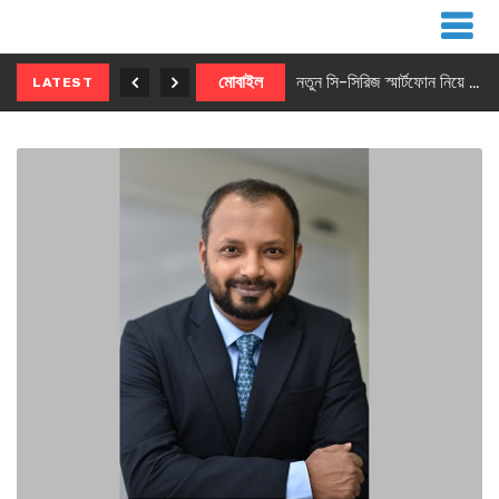
নতুন ৫জি মাস্টার ফোন আনছে ইনফিনিক্স
মোবাইল
নতুন সি-সিরিজ স্মার্টফোন নিয়ে আসছে রিয়েলমি
LATEST