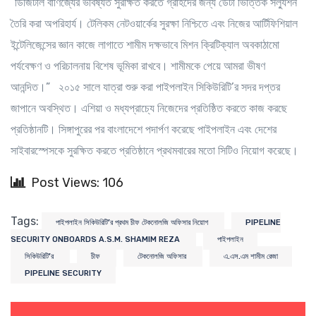
“ডিজিটাল বাণিজ্যের ভবিষ্যত সুরক্ষিত করতে গ্রাহদের জন্য ডেটা ভিত্তিক সল্যুশন
তৈরি করা অপরিহার্য। টেলিকম নেটওয়ার্কের সুরক্ষা নিশ্চিতে এবং নিজের আর্টিফিশিয়াল
ইন্টেলিজেন্সের জ্ঞান কাজে লাগাতে শামীম দক্ষভাবে মিশন ক্রিটিক্যাল অবকাঠামো
পর্যবেক্ষণ ও পরিচালনায় বিশেষ ভূমিকা রাখবে। শামীমকে পেয়ে আমরা ভীষণ
আনন্দিত।” ২০১৫ সালে যাত্রা শুরু করা পাইপলাইন সিকিউরিটি’র সদর দপ্তর
জাপানে অবস্থিত। এশিয়া ও মধ্যপ্রাচ্যে নিজেদের প্রতিষ্ঠিত করতে কাজ করছে
প্রতিষ্ঠানটি। সিঙ্গাপুরের পর বাংলাদেশে পদার্পণ করেছে পাইপলাইন এবং দেশের
সাইবারস্পেসকে সুরক্ষিত করতে প্রতিষ্ঠানে প্রথমবারের মতো সিটিও নিয়োগ করেছে।
Post Views: 106
Tags:
পাইপলাইন সিকিউরিটি’র প্রথম চীফ টেকনোলজি অফিসার নিয়োগ
PIPELINE
SECURITY ONBOARDS A.S.M. SHAMIM REZA
পাইপলাইন
সিকিউরিটি’র
চীফ
টেকনোলজি অফিসার
এ.এস.এম শামীম রেজা
PIPELINE SECURITY