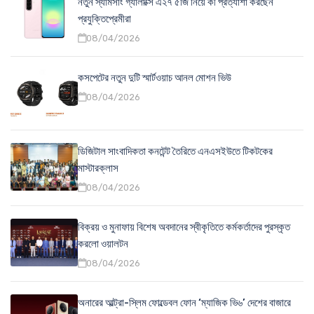
নতুন স্যামসাং গ্যালাক্সি এ২৭ ৫জি নিয়ে কী প্রত্যাশা করছেন
প্রযুক্তিপ্রেমীরা
08/04/2026
কসপেটের নতুন দুটি স্মার্টওয়াচ আনল মোশন ভিউ
08/04/2026
ডিজিটাল সাংবাদিকতা কনটেন্ট তৈরিতে এনএসইউতে টিকটকের
মাস্টারক্লাস
08/04/2026
বিক্রয় ও মুনাফায় বিশেষ অবদানের স্বীকৃতিতে কর্মকর্তাদের পুরস্কৃত
করলো ওয়ালটন
08/04/2026
অনারের আল্ট্রা-স্লিম ফোল্ডেবল ফোন ‘ম্যাজিক ভি৬’ দেশের বাজারে