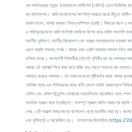
অব সফটওয়্যার অ্যান্ড ইনফরমেশন সার্ভিসেস (বেসিস) থেকে ডিজিটাল বাং
বড় মাইলফলক। আমি বাংলাদেশের নাম বিশ্ব দরবারে আরো উঁচুতে আসীন ক
রহমান বলেন, আমরা আবারও বিশ্ব চ্যাম্পিয়ন হয়েছি। বিজয়ের মাসে এ অর
এ পরিশ্রমের জন্য আমি সংশ্লিষ্ট সবাইকে বিশেষ করে বেসিস সভাপতি জন
স্থানীয় মেন্টরগণ, স্থানীয় বিচারকগণ এবং প্রকল্প সমন্বয়কদের ধন্যবাদ 
ধরতে পারাটা সবসময় গর্বের। আমরা এমন একটা সমস্যার সমাধান নিয়ে কাজ
চালিয়ে যাচ্ছে। বাংলাদেশী শিক্ষার্থীরা চাইলেই পৃথিবীর বড় বড় সমস্য
আমরা এই প্রজেক্ট নিয়ে কাজ করে যাচ্ছি যার পেছনে সবচেয়ে বড় অবদান বেস
সহায়তা করেছে সবসময়। এই অর্জনের জন্য সৃষ্টিকর্তার কাছে আমরা কৃতজ্ঞ প
ভৌমিক স্যার এবং সিনিয়রদের কাছে ঋণী কেননা তারাই আমাদেরকে শিখিয়
বেসিস এবং বেসিস স্টুডেন্টস ফোরামের সহযোগিতায় আয়োজিত নাসা স্পেস 
শতাধিক প্রকল্প জমা পড়েছিলো। অসম্পূর্ণ প্রকল্প বাতিল করার পর যাচাই-
সেরা ২৭টি প্রকল্প নাসার জন্যে বাংলাদেশ থেকে মনোনীত করা হয়। বাংলাদে
এবং কুমিল্লা) এ আয়োজিত হয়।
ফলাফলের
বিস্তারিতঃ
https://2