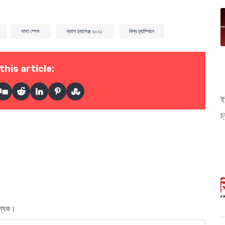
নাসা স্পেস
অ্যাপ চ্যালেঞ্জ ২০২১
বিশ্ব চ্যাম্পিয়ন
this article:
ই
চ
বশ্যক।