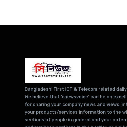
Bangladeshi First ICT & Telecom related daily
We believe that ‘cnewsvoice’ can be an excel
for sharing your company news and views, in
your products/services information to the w
sections of people in general and your potent