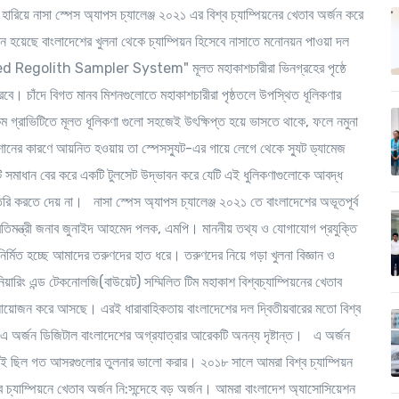
রিয়ে নাসা স্পেস অ্যাপস চ্যালেঞ্জ ২০২১ এর বিশ্ব চ্যাম্পিয়নের খেতাব অর্জন করে
িয়ন হয়েছে বাংলাদেশের খুলনা থেকে চ্যাম্পিয়ন হিসেবে নাসাতে মনোনয়ন পাওয়া দল
 Regolith Sampler System" মূলত মহাকাশচারীরা ভিনগ্রহের পৃষ্ঠে
বে। চাঁদে বিগত মানব মিশনগুলোতে মহাকাশচারীরা পৃষ্ঠতলে উপস্থিত ধূলিকণার
গ্রাভিটিতে মূলত ধূলিকণা গুলো সহজেই উৎক্ষিপ্ত হয়ে ভাসতে থাকে, ফলে নমুনা
ানের কারণে আয়নিত হওয়ায় তা স্পেসস্যুট-এর গায়ে লেগে থেকে স্যুট ড্যামেজ
ি সমাধান বের করে একটি টুলসেট উদ্ভাবন করে যেটি এই ধুলিকণাগুলোকে আবদ্ধ
রি করতে দেয় না। নাসা স্পেস অ্যাপস চ্যালেঞ্জ ২০২১ তে বাংলাদেশের অভূতপূর্ব
্রতিমন্ত্রী জনাব জুনাইদ আহমেদ পলক, এমপি। মাননীয় তথ্য ও যোগাযোগ প্রযুক্তি
ির্মিত হচ্ছে আমাদের তরুণদের হাত ধরে। তরুণদের নিয়ে গড়া খুলনা বিজ্ঞান ও
জিনিয়ারিং এন্ড টেকনোলজি(বাউয়েট) সম্মিলিত টিম মহাকাশ বিশ্বচ্যাম্পিয়নের খেতাব
এ আয়োজন করে আসছে। এরই ধারাবাহিকতায় বাংলাদেশের দল দ্বিতীয়বারের মতো বিশ্ব
এ অর্জন ডিজিটাল বাংলাদেশের অগ্রযাত্রার আরেকটি অনন্য দৃষ্টান্ত। এ অর্জন
্যই ছিল গত আসরগুলোর তুলনার ভালো করার। ২০১৮ সালে আমরা বিশ্ব চ্যাম্পিয়ন
্ব চ্যাম্পিয়নে খেতাব অর্জন নি:সন্দেহে বড় অর্জন। আমরা বাংলাদেশ অ্যাসোসিয়েশন