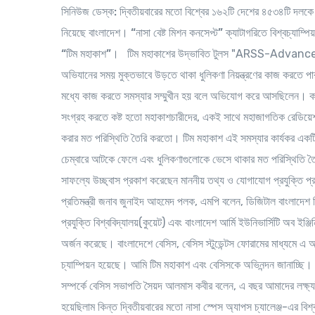
সিনিউজ ডেস্ক:
দ্বিতীয়বারের মতো বিশ্বের ১৬২টি দেশের ৪৫৩৪টি দলকে হা
নিয়েছে বাংলাদেশ।
“
নাসা বেষ্ট মিশন কনসেপ্ট”
ক্যাটাগরিতে বিশ্বচ্যাম্প
“
টিম
মহাকাশ
”
। টিম মহাকাশের উদ্ভাবিত টুলস "ARSS-Advanced
অভিযানের সময় মুক্তভাবে উড়তে থাকা ধুলিকণা নিয়ন্ত্রণের কাজ করতে পার
মধ্যে কাজ করতে সমস্যার সম্মুখীন হয় বলে অভিযোগ করে আসছিলেন। কম 
সংগ্রহ করতে কষ্ট হতো মহাকাশচারীদের, একই সাথে মহাজাগতিক রেডিয়েশ
করার মত পরিস্থিতি তৈরি করতো। টিম মহাকাশ এই সমস্যার কার্যকর একট
চেম্বারে আটকে ফেলে এবং ধুলিকণাগুলোকে ভেসে থাকার মত পরিস্থিতি তৈ
সাফল্যে উচ্ছ্বাস প্রকাশ করেছেন মাননীয় তথ্য ও যোগাযোগ প্রযুক্তি প
প্রতিমন্ত্রী জনাব জুনাইদ আহমেদ পলক, এমপি বলেন, ডিজিটাল বাংলাদেশ ন
প্রযুক্তি বিশ্ববিদ্যালয়(কুয়েট) এবং বাংলাদেশ আর্মি ইউনিভার্সিটি অব ইঞ্
অর্জন করেছে। বাংলাদেশে বেসিস, বেসিস স্টুডেন্টস ফোরামের মাধ্যমে 
চ্যাম্পিয়ন হয়েছে। আমি টিম মহাকাশ এবং বেসিসকে অভিনন্দন জানাচ্ছি। 
সম্পর্কে বেসিস সভাপতি সৈয়দ আলমাস কবীর বলেন, এ বছর আমাদের লক্ষ
হয়েছিলাম কিন্ত দ্বিতীয়বারের মতো নাসা স্পেস অ্যাপস চ্যালেঞ্জ-এর বিশ