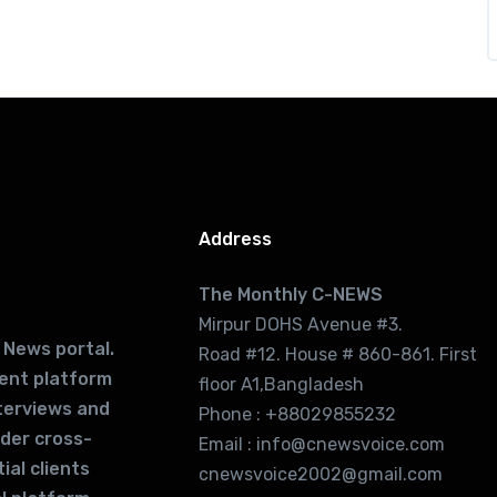
Address
The Monthly C-NEWS
Mirpur DOHS Avenue #3.
 News portal.
Road #12. House # 860-861. First
lent platform
floor A1,Bangladesh
terviews and
Phone : +88029855232
ider cross-
Email : info@cnewsvoice.com
ial clients
cnewsvoice2002@gmail.com