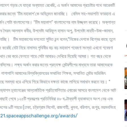
লাদেশ গড়ার যে যাত্রা অব্যাহত রেখেছি, এ অর্জন আমাদের প্রচেষ্টার পথে আরেকটি
রার জন্যে ‘টিম মহাকাশ’কে অভিনন্দন জানাচ্ছি। বেসিস সহ-সভাপতি ফারহানা এ
্জন গোটা বাংলাদেশের। “টিম মহাকাশ” বাংলাদেশের নাম উজ্জ্বল করেছে। অক্লান্ত
াব সৈয়দ আলমাস কবীর, উপদেষ্টা আরিফুল হাসান অপু, উপদেষ্টা মাহদী-উজ-জামান,
জানাচ্ছি। টিম মহাকাশের দলনেতা সুমিত চন্দ বলেন,"নিজের দেশকে বিশ্বের কাছে তুলে
 করেছি যেটা নিয়ে নাসাসহ পৃথিবীর বড় বড় মহাকাশ গবেষণা সংস্থা এখনো গবেষণা
ার সমাধান বের করে ফেলতে পারে সেটা আবারও দেখিয়ে দিয়েছি আমরা। গত বছর থেকে
িসের। লক্ষ্য অর্জন করার জন্যে প্রত্যক্ষ মেন্টরশীপের মাধ্যমে তারা আমাদেরকে
াশাপাশি আমাদের বিশ্ববিদ্যালয়ের সম্মানিত শিক্ষক, সম্মানিত মেন্টর অভিজিৎ
েছে সমস্যা ধরে এগিয়ে গিয়ে কিভাবে দক্ষতা কাজে লাগিয়ে সমাধান করতে হয়। "
অ্যাপস চ্যালেঞ্জের আন্তর্জাতিক প্রতিযোগিতার এবারের আসরে বাংলাদেশ থেকে আট
বাছাই শেষে ১২৫টি প্রকল্পের প্রতিনিধিরা ৪৮ ঘণ্টাব্যাপী হ্যাকাথনে অংশ নেয় এবং
শের ৯টি শহরে (ঢাকা, চট্রগ্রাম সিলেট, রাজশাহী, খুলনা, বরিশাল, রংপুর, ময়মনসিংহ
021.spaceappschallenge.org/awards/