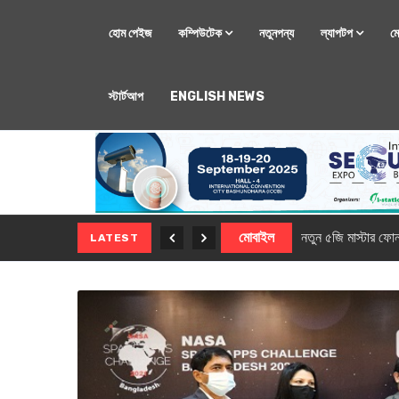
হোম পেইজ
কম্পিউটেক
নতুনপন্য
ল্যাপটপ
ম
স্টার্টআপ
ENGLISH NEWS
মোবাইল
নতুন ৫জি মাস্টার ফো
LATEST