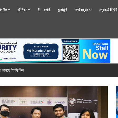
োবাইল
টেলিকম
ই – কমার্স
মুখোমুখি
সফটওয়্যার
প্রোডাক্ট রিভি
ন আনছে ইনফিনিক্স