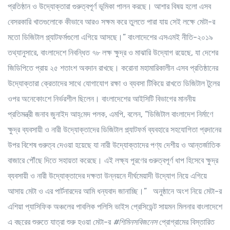
প্রতিষ্ঠান ও উদ্যোক্তারা গুরুত্বপূর্ণ ভূমিকা পালন করছে। আশার বিষয় হলো এসব
বেসরকারি খাতগুলোকে কীভাবে আরও সক্ষম করে তুলতে পারা যায় সেই লক্ষে মেটা-র
মতো ডিজিটাল প্ল্যাটফর্মগুলো এগিয়ে আসছে।” বাংলাদেশের এসএমই নীতি-২০১৯
তথ্যানুসারে, বাংলাদেশে নিবন্ধিত ৭৮ লক্ষ ক্ষুদ্র ও মাঝারি উদ্যোগ রয়েছে, যা দেশের
জিডিপিতে প্রায় ২৫ শতাংশ অবদান রাখছে। করোনা মহামারিকালীন এসব প্রতিষ্ঠানের
উদ্যোক্তারা ক্রেতাদের সাথে যোগাযোগ রক্ষা ও ব্যবসা টিকিয়ে রাখতে ডিজিটাল টুলের
ওপর অনেকোংশে নির্ভরশীল ছিলেন। বাংলাদেশের আইসিটি বিভাগের মাননীয়
প্রতিমন্ত্রী জনাব জুনাইদ আহ্‌মেদ পলক, এমপি, বলেন, “ডিজিটাল বাংলাদেশ নির্মাণে
ক্ষুদ্র ব্যবসায়ী ও নারী উদ্যোক্তাদের ডিজিটাল প্ল্যাটফর্ম ব্যবহারে সহযোগিতা প্রদানের
উপর বিশেষ গুরুত্ব দেওয়া হয়েছে যা নারী উদ্যোক্তাদের পণ্য দেশীয় ও আন্তর্জাতিক
বাজারে পৌঁছে দিতে সহায়তা করেছে। এই লক্ষ্য পূরণের গুরুত্বপূর্ণ ধাপ হিসেবে ক্ষুদ্র
ব্যবসায়ী ও নারী উদ্যোক্তাদের দক্ষতা উন্নয়নে দীর্ঘমেয়াদী উদ্যোগ নিয়ে এগিয়ে
আসায় মেটা ও এর পার্টনারদের আমি ধন্যবাদ জানাচ্ছি।” অনুষ্ঠানে অংশ নিয়ে মেটা-র
এশিয়া প্যাসিফিক অঞ্চলের পাবলিক পলিসি ভাইস প্রেসিডেন্ট সায়মন মিলনার বাংলাদেশে
এ বছরের শুরুতে যাত্রা শুরু হওয়া মেটা-র
#
শিমিনসবিজনেস
প্রোগ্রামের বিস্তারিত