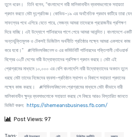
তুলে ধরেন। তিনি বলেন, “বাংলাদেশে নারী মালিকানাধীন ব্যবসাগুলোকে সহায়তা
প্রদান করতে মেটা দৃঢ়প্রতিজ্ঞ। কোভিড-১৯ এর অর্থনৈতিক প্রভাব কাটিয়ে তারা যেন
সাফল্যের পথে এগিয়ে যেতে পারে, সেজন্য আমরা তাদেরকে প্রয়োজনীয় প্রশিক্ষণ
দিয়ে যাচ্ছি। এই উদ্যোগে পার্টনারদের পাশে পেয়ে আমরা আনন্দিত। বাংলাদেশে একটি
অন্তর্ভুক্তিমূলক ও টেকসই ডিজিটাল অর্থনীতি প্রতিষ্ঠার লক্ষ্যে আমরা একসাথে কাজ
করে যবো।”
#
শিমিনসবিজনেস
ও এর কমিউনিটি পার্টনারদের শক্তিশালী নেটওয়ার্ক
বিশ্বের ৩২টি দেশের নারী উদ্যোক্তাদের প্রশিক্ষণ প্রদান করছে। মেটা এই
প্রোগ্রামের মাধ্যমে ১০,০০০ এর বেশি বাংলাদেশি নারী উদ্যোক্তাদের অবদান তুলে
ধরছে মেটা তাদের নিজেদের ব্যবসা-প্রতিষ্ঠান স্থাপন ও বিকাশে সহায়তা প্রদানের
লক্ষ্যে কাজ করছে।
#
শিমিনসবিজনেস
প্রোগ্রামের মাধ্যমে মেটা কীভাবে নারী
মালিকানাধীন ক্ষুদ্র ব্যবসাগুলোকে সহায়তা করছে সে বিষয়ে আরও বিস্তারিত জানতে
ভিজিট করুন:
https://shemeansbusiness.fb.com/
Post Views: 97
Tags:
নারী উদ্যোক্তা
মেটা
ডিজিটাল অর্থনীতি
অবদান