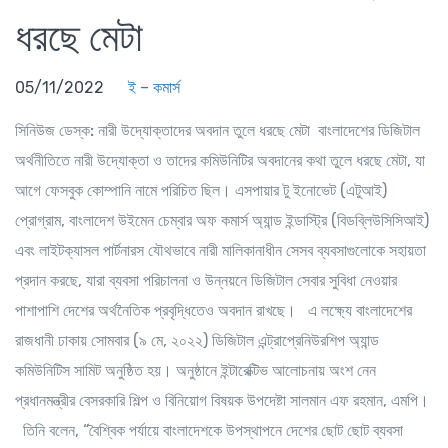
ধরছে মেটা
05/11/2022
ই – কমার্স
সিনিউজ ডেস্ক:
নারী উদ্যোক্তাদের অবদান তুলে ধরছে মেটা বাংলাদেশের ডিজিটাল
অর্থনীতিতে নারী উদ্যোক্তা ও তাদের কমিউনিটির অবদানের কথা তুলে ধরছে মেটা, যা
আগে ফেসবুক কোম্পানি নামে পরিচিত ছিল। এসপায়ার টু ইনোভেট (এটুআই)
প্রোগ্রাম, বাংলাদেশ উইমেন চেম্বার অফ কমার্স অ্যান্ড ইন্ডাস্ট্রি (বিডব্লিউসিসিআই)
এবং লাইটক্যাসল পার্টনারস যৌথভাবে নারী মালিকানাধীন সেসব ব্যবসাগুলোকে সহায়তা
প্রদান করছে, যারা ব্যবসা পরিচালনা ও উন্নয়নে ডিজিটাল সেবার সুবিধা নেওয়ার
পাশাপাশি দেশের অর্থনৈতিক প্রবৃদ্ধিতেও অবদান রাখছে। এ লক্ষ্যে বাংলাদেশের
রাজধানী ঢাকায় সোমবার (৯ মে, ২০২২) ডিজিটাল এন্ট্রাপ্রেনিউরশিপ অ্যান্ড
কমিউনিটিস সামিট অনুষ্ঠিত হয়। অনুষ্ঠানে ইন্টারেক্টিভ আলোচনায় অংশ নেন
প্রধানমন্ত্রীর বেসরকারি শিল্প ও বিনিয়োগ বিষয়ক উপদেষ্টা সালমান এফ রহমান, এমপি।
তিনি বলেন, “বৈশ্বিক পর্যায়ে বাংলাদেশকে উপস্থাপনে দেশের ছোট ছোট ব্যবসা