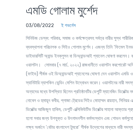
এমডি গোলাম মুর্শেদ
03/08/2022
ই গভর্নেস
সিনিউজ ডেস্ক
: পরিবার, সমাজ ও কর্মক্ষেত্রসহ সর্বত্র নারীর সুস্থ শা
ব্যবস্থাপনা পরিচালক ও সিইও গোলাম মুর্শেদ। এজন্য তিনি ‘ফিমেল ইনভল
ডাইভারসিটি অ্যান্ড ইনক্লুসন বা ডিঅ্যান্ডআই প্যানেল ঘোষণা করলেন। ব
ওয়ালটন। সোমবার (৭ মার্চ, ২০২২) রাজধানীতে ওয়ালটন করপোরেট অফিস
(ফাইভ) শীর্ষক ওই ডিঅ্যান্ডআই প্যানেলের ঘোষণা দেন ওয়ালটন এমডি 
স্যানিটারি ন্যাপকিন ভেন্ডিং মেশিন উদ্বোধন করেন। ওয়ালটনের নারী সদ
অন্যদের মধ্যে উপস্থিত ছিলেন প্রতিষ্ঠানটির ডেপুটি ম্যানেজিং ডিরেক্
নোবেল ও হুমায়ূন কবীর, প্লাজা ট্রেডের সিইও মোহাম্মদ রায়হান, সিনিয়র এক
ডিরেক্টর আজিজুল হাকিম, ডেপুটি এক্সিকিউটিভ ডিরেক্টর সাহানা আক্তার প
হলো সবার জন্য উপযুক্ত ও উৎপাদনশীল কর্মসংস্থান এবং শোভন কর্মসুযোগ 
লক্ষ্য অর্জনে ‘বেটার বাংলাদেশ টুমরো’ শীর্ষক উদ্যেগের মাধ্যমে নারী সদস্য