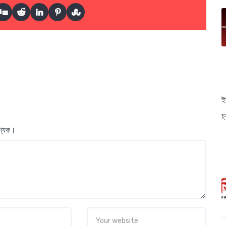
ই
চ
বশ্যক।