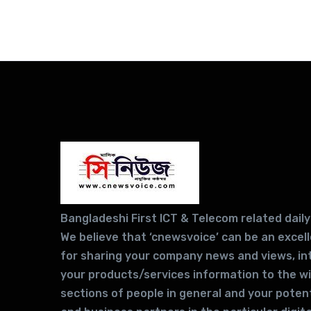
Bangladeshi First ICT & Telecom related daily
We believe that ‘cnewsvoice’ can be an excel
for sharing your company news and views, in
your products/services information to the w
sections of people in general and your potent