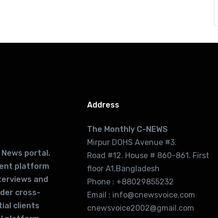
Address
The Monthly C-NEWS
Mirpur DOHS Avenue #3.
 News portal.
Road #12. House # 860-861. First
lent platform
floor A1,Bangladesh
terviews and
Phone : +88029855232
ider cross-
Email : info@cnewsvoice.com
ial clients
cnewsvoice2002@gmail.com