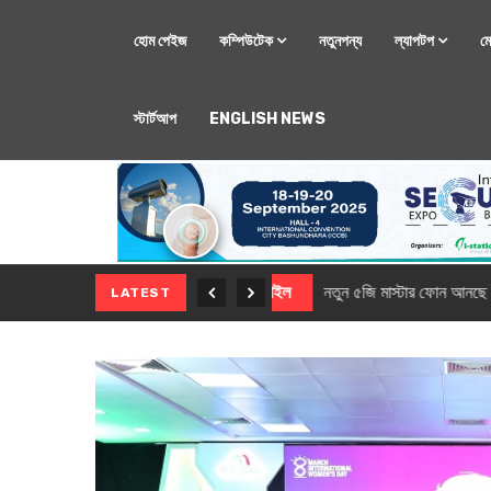
হোম পেইজ
কম্পিউটেক
নতুনপন্য
ল্যাপটপ
ম
স্টার্টআপ
ENGLISH NEWS
মোবাইল
নতুন সি-সিরিজ স্মার
LATEST