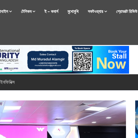
োবাইল
টেলিকম
ই – কমার্স
মুখোমুখি
সফটওয়্যার
প্রোডাক্ট রিভি
্টফোন নিয়ে আসছে রিয়েলমি