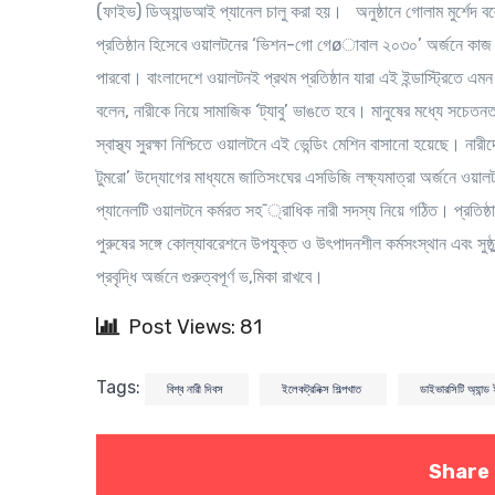
(ফাইভ) ডিঅ্যান্ডআই প্যানেল চালু করা হয়। অনুষ্ঠানে গোলাম মুর্শেদ 
প্রতিষ্ঠান হিসেবে ওয়ালটনের ‘ভিশন-গো গেøাবাল ২০৩০’ অর্জনে কাজ করব
পারবো। বাংলাদেশে ওয়ালটনই প্রথম প্রতিষ্ঠান যারা এই ইন্ডাস্ট্রিতে
বলেন, নারীকে নিয়ে সামাজিক ‘ট্যাবু’ ভাঙতে হবে। মানুষের মধ্যে সচেতনত
স্বাস্থ্য সুরক্ষা নিশ্চিতে ওয়ালটনে এই ভেন্ডিং মেশিন বাসানো হয়েছে। ন
টুমরো’ উদ্যোগের মাধ্যমে জাতিসংঘের এসডিজি লক্ষ্যমাত্রা অর্জনে ওয়া
প্যানেলটি ওয়ালটনে কর্মরত সহ¯্রাধিক নারী সদস্য নিয়ে গঠিত। প্রতিষ্
পুরুষের সঙ্গে কোল্যাবরেশনে উপযুক্ত ও উৎপাদনশীল কর্মসংস্থান এবং সুষ্
প্রবৃদ্ধি অর্জনে গুরুত্বপূর্ণ ভ‚মিকা রাখবে।
Post Views: 81
Tags:
বিশ্ব নারী দিবস
ইলেকট্রনিক্স শিল্পখাত
ডাইভারসিটি অ্যান্
Share 