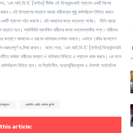
বলেন, ‘এফ.আই.ভি.ই.’ (ফাইভ) শীর্ষক এই ডিঅ্যান্ডআই প্যানেল একটি বিশেষ
ে। এই উদ্যোগের মাধ্যমে আমরা নারীবান্ধব সুষ্ঠু কর্মপরিবেশ নিশ্চিত করতে
 এমন একটি প্যানেল গঠন করলো। এটা আমাদের জন্য অত্যন্ত গর্বের। তিনি আরো
া বাড়াতে হবে। স্যানিটারি ন্যাপকিন নারীদের জন্য অত্যাবশ্যকীয় পণ্য। নারীদের
ারীদের কল্যাণে আমাদের এ ধরনের কার্যক্রম চলমান থাকবে। এভাবে ‘বেটার বাংলাদেশ
লটন গুরুত্বপূর্ণ ভ‚মিকা রাখবে। জানা গেছে, ‘এফ.আই.ভি.ই.’ (ফাইভ) ডিঅ্যান্ডআই
ঠানটিতে কর্মরত নারীদের কল্যাণ ও অধিকার নিশ্চিতে এ প্যানেল কাজ করবে। এর ফলে
ঠু কর্মপরিবেশ নিশ্চিত হবে। যা স্থিতিশীল, অন্তর্ভুক্তিমূলক ও টেকসই অথনৈতিক
ড ইনক্লুসন
ওয়ালটন এমডি গোলাম মুর্শেদ
this article: