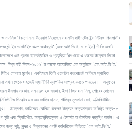
রীরিক ও মানসিক বিকাশে নানা উদ্যোগ নিয়েছেন ওয়ালটন হাই-টেক ইন্ডাস্ট্রিজ পিএলসি’র
ভমেন্ট ইন ভার্সাটাইল এমপাওয়ারমেন্ট’ (এফ.আই.ভি.ই. বা ফাইভ) শীর্ষক একটি
াংলাদেশে এই প্রথম ইলেকট্রনিক্স ও প্রযুক্তি শিল্পখাতে এ ধরনের উদ্যোগ নিলো
ে ‘বিশ্ব নারী দিবস-২০২২’ উপলক্ষে আয়োজিত এক অনুষ্ঠানে ‘এফ.আই.ভি.ই.’
ও সিইও গোলাম মুর্শেদ। একইসঙ্গে তিনি ওয়ালটন করপোরেট অফিসে স্থাপিত
স্যরা এখান থেকে সহজেই স্যানিটারি ন্যাপকিন সংগ্রহ করতে পারছেন। অনুষ্ঠানে
টর নজরুল ইসলাম সরকার, এমদাদুল হক সরকার, ইভা রিজওয়ানা নিলু, শোয়েব হোসেন
্সিকিউটিভ ডিরেক্টর এস এম জাহিদ হাসান, শাহিনুর সুলতানা রেখা, এক্সিকিউটিভ
্রমুখ। উল্লেখ্য, জাতিসংঘ ঘোষিত টেকসই উন্নয়ন লক্ষ্যমাত্রার অভিষ্ট্য লক্ষ্য-৮
সৃষ্টি এবং স্থিতিশীল, অন্তর্ভুক্তিমূলক ও টেকসই অথনৈতিক প্রবৃদ্ধি অর্জন। এ
দের জন্য সুষ্ঠু, সুন্দর ও বিশ্বমানের একটি কর্মপরিবেশ নিশ্চিতে ‘এফ.আই.ভি.ই.’