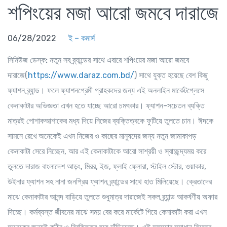
শপিংয়ের মজা আরো জমবে দারাজে
06/28/2022
ই – কমার্স
সিনিউজ ডেস্ক:
নতুন সব ব্র্যান্ডের সাথে এবারে শপিংয়ের মজা আরো জমবে
দারাজে(
https://www.daraz.com.bd/
) সাথে যুক্ত হয়েছে বেশ কিছু
ফ্যাশন ব্র্যান্ড। ফলে ফ্যাশনপ্রেমী গ্রাহকদের জন্য এই অনলাইন মার্কেটপ্লেসে
কেনাকাটার অভিজ্ঞতা এখন হতে যাচ্ছে আরো চমৎকার। ফ্যাশন-সচেতন ব্যক্তি
মাত্রই পোশাকআশাকের মধ্য দিয়ে নিজের ব্যক্তিত্বকে ফুটিয়ে তুলতে চান। ঈদকে
সামনে রেখে অনেকেই এখন নিজের ও কাছের মানুষদের জন্য নতুন জামাকাপড়
কেনাকাটা সেরে নিচ্ছেন, আর এই কেনাকাটাকে আরো সাশ্রয়ী ও স্বাচ্ছন্দ্যময় করে
তুলতে দারাজ বাংলাদেশ আড়ং, মিরর, ইজ, ফ্লাই ফ্লোরা, স্টাইল স্টোর, ওয়াকার,
উইনার ফ্যাশন সহ নানা জনপ্রিয় ফ্যাশন ব্র্যান্ডের সাথে হাত মিলিয়েছে। ক্রেতাদের
মাঝে কেনাকাটার আনন্দ বাড়িয়ে তুলতে শুধুমাত্র দারাজেই সকল ব্র্যান্ড আকর্ষণীয় অফার
দিচ্ছে। কর্মব্যস্ত জীবনের মাঝে সময় বের করে মার্কেটে গিয়ে কেনাকাটা করা এখন