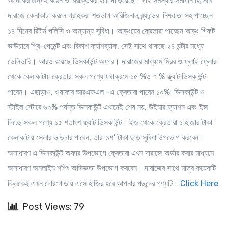
অনেকের জন্যই কঠিন ও বিরক্তিকর হয়ে দাঁড়িয়েছে। এই সমস্যার সমাধান হিসেবে
দারাজে কেনাকাটা করলে গ্রাহকরা শতভাগ অরিজিনাল ব্র্যান্ডের নিশ্চয়তা সহ পাচ্ছেন
১৪ দিনের রিটার্ন পলিসি ও অন্যান্য সুবিধা। আড়ংয়ের ক্রেতারা পাচ্ছেন আড়ং গিফট
ভাউচারে প্রি-পেমেন্ট এবং বিকাশ ক্যাশব্যাক, সেই সাথে থাকছে ২৪ ঘন্টার মধ্যে
ডেলিভারি। আরও রয়েছে ডিসকাউন্ট অফার। দারাজের মাধ্যমে মিরর ও ফ্লাই ফ্লোরা
থেকে কেনাকাটায় ক্রেতারা সকল পণ্যে যথাক্রমে ১৫ %ও ৭ % ফ্ল্যাট ডিসকাউন্ট
পাবেন। এছাড়াও, ওয়াকার আরএফএল -এ ক্রেতারা পাবেন ১০% ডিসকাউন্ট ও
স্টাইল স্টোরে ৬০% পর্যন্ত ডিসকাউন্ট এখানেই শেষ নয়, উইনার ফ্যাশন এবং ইজ
দিচ্ছে সকল পণ্যে ১৫ শতাংশ ফ্ল্যাট ডিসকাউন্ট। ইজ থেকে ক্রেতারা ১ হাজার টাকা
কেনাকাটায় সেলার ভাউচার পাবেন, তারা ১শ’ টাকা ছাড় সুবিধা উপভোগ করবেন।
অসাধারণ এ ডিসকাউন্ট অফার উপভোগে ক্রেতারা এখন দারাজে অর্ডার করার মাধ্যমে
অসাধারণ অনলাইন শপিং অভিজ্ঞতা উপভোগ করবেন। দারাজের সাথে মাত্র কয়েকটি
ক্লিকেই এখন দোরগোড়ায় এসে হাজির হবে আপনার পছন্দের পণ্যটি।
Click Here
Post Views: 79