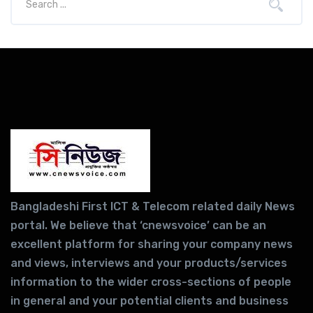
Bangladeshi First ICT & Telecom related daily News
portal. We believe that ‘cnewsvoice’ can be an
excellent platform for sharing your company news
and views, interviews and your products/services
information to the wider cross-sections of people
in general and your potential clients and business