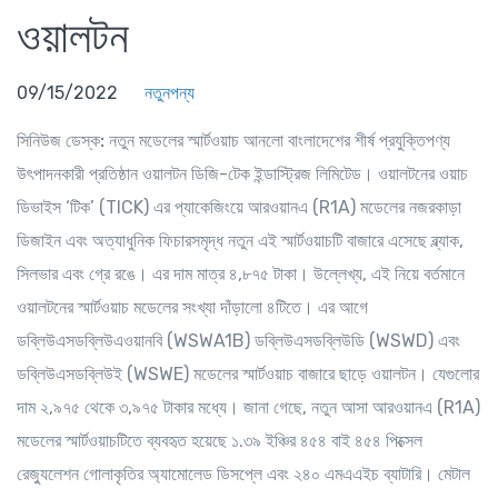
ওয়ালটন
09/15/2022
নতুনপন্য
সিনিউজ ডেস্ক:
নতুন মডেলের স্মার্টওয়াচ আনলো বাংলাদেশের শীর্ষ প্রযুক্তিপণ্য
উৎপাদনকারী প্রতিষ্ঠান ওয়ালটন ডিজি-টেক ইন্ডাস্ট্রিজ লিমিটেড। ওয়ালটনের ওয়াচ
ডিভাইস ‘টিক’ (TICK) এর প্যাকেজিংয়ে আরওয়ানএ (R1A) মডেলের নজরকাড়া
ডিজাইন এবং অত্যাধুনিক ফিচারসমৃদ্ধ নতুন এই স্মার্টওয়াচটি বাজারে এসেছে ব্ল্যাক,
সিলভার এবং গ্রে রঙে। এর দাম মাত্র ৪,৮৭৫ টাকা। উল্লেখ্য, এই নিয়ে বর্তমানে
ওয়ালটনের স্মার্টওয়াচ মডেলের সংখ্যা দাঁড়ালো ৪টিতে। এর আগে
ডব্লিউএসডব্লিউএওয়ানবি (WSWA1B) ডব্লিউএসডব্লিউডি (WSWD) এবং
ডব্লিউএসডব্লিউই (WSWE) মডেলের স্মার্টওয়াচ বাজারে ছাড়ে ওয়ালটন। যেগুলোর
দাম ২,৯৭৫ থেকে ৩,৯৭৫ টাকার মধ্যে। জানা গেছে, নতুন আসা আরওয়ানএ (R1A)
মডেলের স্মার্টওয়াচটিতে ব্যবহৃত হয়েছে ১.৩৯ ইঞ্চির ৪৫৪ বাই ৪৫৪ পিক্সেল
রেজ্যুলেশন গোলাকৃতির অ্যামোলেড ডিসপ্লে এবং ২৪০ এমএএইচ ব্যাটারি। মেটাল