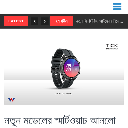
নতুন ৫জি মাস্টার ফোন আনছে ইনফিনিক্স
মোবাইল
নতুন সি-সিরিজ স্মার্টফোন নিয়ে আসছে রিয়েলমি
LATEST
নতুন মডেলের স্মার্টওয়াচ আনলো