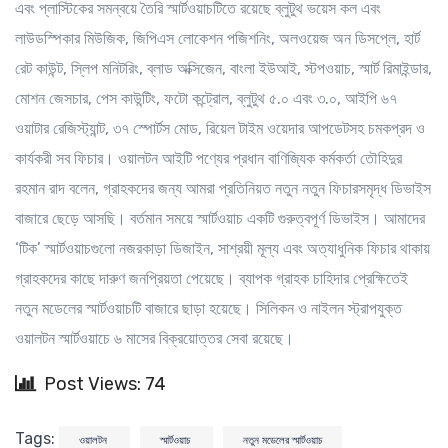
এবং প্লাস্টিকের সমন্বয়ে তৈরি স্মার্টওয়াচটিতে রয়েছে ব্লুটুথ ভয়েস কল এবং
লাউডস্পিকার মিউজিক, জিপিএস লোকেশন পজিশনিং, অলওয়েজ অন ডিসপ্লে, হার্ট
রেট কাউন্ট, স্লিপ মনিটরিং, ব্লাড অক্সিজেন, বাংলা ইউআই, স্টপওয়াচ, স্মার্ট রিমাইন্ডার,
মোশন জেসচার, পেস কাউন্টিং, ফটো কন্ট্রোল, ব্লুটুথ ৫.০ এবং ৩.০, আইপি ৬৭
ওয়াটার রেজিস্ট্যান্ট, ৩৭ স্পোর্টস মোড, রিয়েল টাইম ওয়েদার আপডেটসহ চমকপ্রদ ও
কার্যকরী সব ফিচার। ওয়ালটন আইটি পণ্যের প্রধান বাণিজ্যিক কর্মকর্তা তৌহিদুর
রহমান রাদ বলেন, গ্রাহকদের জন্য আমরা প্রতিনিয়ত নতুন নতুন ফিচারসমৃদ্ধ ডিভাইস
বাজারে ছেড়ে আসছি। বর্তমান সময়ে স্মার্টওয়াচ একটি গুরুত্বপূর্ণ ডিভাইস। আমাদের
‘টিক’ স্মার্টওয়াচগুলো নজরকাড়া ডিজাইন, সাশ্রয়ী মূল্য এবং অত্যাধুনিক ফিচার থাকায়
গ্রাহকদের কাছে দারুণ জনপ্রিয়তা পেয়েছে। ব্যাপক গ্রাহক চাহিদার প্রেক্ষিতেই
নতুন মডেলের স্মার্টওয়াচটি বাজারে ছাড়া হয়েছে। সিলিকন ও নাইলন স্ট্রাপযুক্ত
ওয়ালটন স্মার্টওয়াচে ৬ মাসের বিক্রয়োত্তর সেবা রয়েছে।
Post Views: 74
Tags:
ওয়ালটন
স্মার্টওয়াচ
নতুন মডেলের স্মার্টওয়াচ