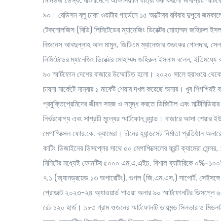
সিনিউজ ডেস্ক:
বাংলাদেশে অফিসিয়ালি যাত্রা শুরু করলো জনপ্রিয় স্মার্
৯০। রেডিসন ব্লু ঢাকা ওয়াটার গার্ডেনে ১৫ অক্টোবর রবিবার দুপুরে জমকাল
টেকনোলজিস (বিডি) লিমিটেডের ম্যানেজিং ডিরেক্টর মোহাম্মদ জহিরুল ইসলাম,
বিজনেস আবদুল্লাহ আল মামুন, জিটিএম ম্যানেজার শুভংকর গোলদার, সেল
লিমিটেডের ম্যানেজিং ডিরেক্টর মোহাম্মদ জহিরুল ইসলাম বলেন, ইতিমধ্যে বা
৯০ স্মার্টফোন দেশের বাজারে উম্মোচিত হলো। ২০২০ সালে হুয়াওয়ে থেকে
চায়না মার্কেটে নাম্বার ১ মার্কেট শেয়ার দখল করেছে অনার। খুব শিগগির
প্রযুক্তিপ্রেমিদের জীবন সহজ ও সমৃদ্ধ করতে ডিজিটাল এবং মাল্টিমিডিয়ার
নির্ভরযোগ্য এবং সাশ্রয়ী মূল্যের স্মার্টফোন ব্র্যান্ড। বাজারে আসা শে
মেগাপিক্সেল ফোর.কে. ক্যামেরা। চীনের হ্যান্ডসেট নির্মাতা প্রতিষ্ঠান
কাটিং ডিজাইনের ডিসপ্লের সাথে ৫০ মেগাপিক্সেলের ফ্রন্ট ক্যামেরা সেন্স
মিনিটের মধ্যেই ফোনটির ৫০০০ এম.এ.এইচ. বিশাল ব্যাটারিকে ০%-১০০
৭.১ (অ্যানড্রয়েড ১৩ অপারেটিং), গুগল (জি.এম.এস.) সাপোর্ট, সেইসঙ্
প্রোডাক্ট ২০২৩-২৪ অ্যাওয়ার্ড পাওয়া অনার ৯০ স্মার্টফোনটির ডিসপ্লে
রেট ১২০ হার্জ। ১৮৩ গ্রাম ওজনের স্মার্টফোনটি ডায়মন্ড সিলভার ও মিডনা