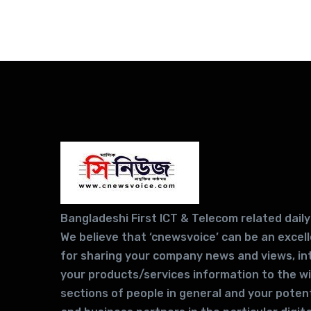
Bangladeshi First ICT & Telecom related daily
We believe that ‘cnewsvoice’ can be an excel
for sharing your company news and views, in
your products/services information to the w
sections of people in general and your potent