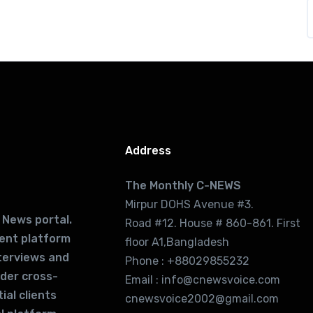
Address
The Monthly C-NEWS
Mirpur DOHS Avenue #3.
 News portal.
Road #12. House # 860-861. First
lent platform
floor A1,Bangladesh
terviews and
Phone : +88029855232
ider cross-
Email : info@cnewsvoice.com
ial clients
cnewsvoice2002@gmail.com