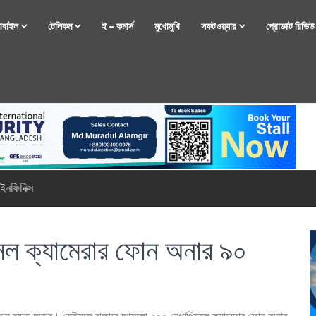
োবাইল
টেলিকম
ই – কমার্স
মুখোমুখি
সফটওয়্যার
প্রোডাক্ট রিভি
্টফোন নিয়ে আসছে রিয়েলমি
সেল ক্যামেরার ফোন অনার ৯০