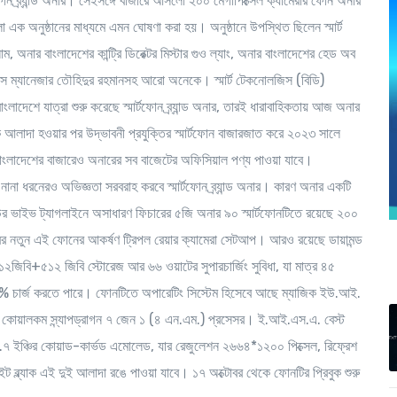
টফোন ব্র্যান্ড অনার। সেইসঙ্গে বাজারে আসলো ২০০ মেগাপিক্সেল ক্যামেরার ফোন অনার
ো এক অনুষ্ঠানের মাধ্যমে এমন ঘোষণা করা হয়। অনুষ্ঠানে উপস্থিত ছিলেন স্মার্ট
 অনার বাংলাদেশের কান্ট্রি ডিরেক্টর মিস্টার গুও ল্যাং, অনার বাংলাদেশের হেড অব
স ম্যানেজার তৌহিদুর রহমানসহ আরো অনেকে। স্মার্ট টেকনোলজিস (বিডি)
ংলাদেশে যাত্রা শুরু করেছে স্মার্টফোন ব্র্যান্ড অনার, তারই ধারাবাহিকতায় আজ অনার
 আলাদা হওয়ার পর উদ্ভাবনী প্রযুক্তির স্মার্টফোন বাজারজাত করে ২০২৩ সালে
ই বাংলাদেশের বাজারেও অনারের সব বাজেটের অফিসিয়াল পণ্য পাওয়া যাবে।
 নানা ধরনেরও অভিজ্ঞতা সরবরাহ করবে স্মার্টফোন ব্র্যান্ড অনার। কারণ অনার একটি
য়ার ইউর ভাইভ ট্যাগলাইনে অসাধারণ ফিচারের ৫জি অনার ৯০ স্মার্টফোনটিতে রয়েছে ২০০
 অনারের নতুন এই ফোনের আকর্ষণ ট্রিপল রেয়ার ক্যামেরা সেটআপ। আরও রয়েছে ডায়ামন্ড
র, ১২জিবি+৫১২ জিবি স্টোরেজ আর ৬৬ ওয়াটের সুপারচার্জিং সুবিধা, যা মাত্র ৪৫
% চার্জ করতে পারে। ফোনটিতে অপারেটিং সিস্টেম হিসেবে আছে ম্যাজিক ইউ.আই.
গে কোয়ালকম স্ন্যাপড্রাগন ৭ জেন ১ (৪ এন.এম.) প্রসেসর। ই.আই.এস.এ. বেস্ট
 ৬.৭ ইঞ্চির কোয়াড-কার্ভড এমোলেড, যার রেজুলেশন ২৬৬৪*১২০০ পিক্সেল, রিফ্রেশ
ইট ব্ল্যাক এই দুই আলাদা রঙে পাওয়া যাবে। ১৭ অক্টোবর থেকে ফোনটির প্রিবুক শুরু