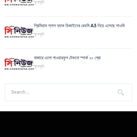
মুখোমুখি
প্রিমিয়াম গ্লাস ব্যাক ডিজাইনের রেডমি A3 নিয়ে এসেছে শাওমি
মুখোমুখি
বাজারে এলো পাওয়ারফুল টেকনো স্পার্ক ২০ প্রো
মুখোমুখি