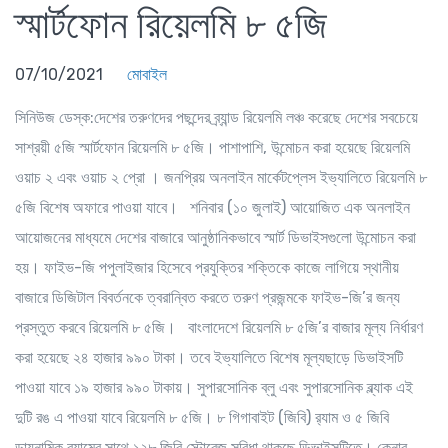
স্মার্টফোন রিয়েলমি ৮ ৫জি
07/10/2021
মোবাইল
সিনিউজ ডেস্ক:দেশের তরুণদের পছন্দের ব্র্যান্ড রিয়েলমি লঞ্চ করেছে দেশের সবচেয়ে
সাশ্রয়ী ৫জি স্মার্টফোন রিয়েলমি ৮ ৫জি। পাশাপাশি, উন্মোচন করা হয়েছে রিয়েলমি
ওয়াচ ২ এবং ওয়াচ ২ প্রো । জনপ্রিয় অনলাইন মার্কেটপ্লেস ইভ্যালিতে রিয়েলমি ৮
৫জি বিশেষ অফারে পাওয়া যাবে। শনিবার (১০ জুলাই) আয়োজিত এক অনলাইন
আয়োজনের মাধ্যমে দেশের বাজারে আনুষ্ঠানিকভাবে স্মার্ট ডিভাইসগুলো উন্মোচন করা
হয়। ফাইভ-জি পপুলাইজার হিসেবে প্রযুক্তির শক্তিকে কাজে লাগিয়ে স্থানীয়
বাজারে ডিজিটাল বিবর্তনকে ত্বরান্বিত করতে তরুণ প্রজন্মকে ফাইভ-জি’র জন্য
প্রস্তুত করবে রিয়েলমি ৮ ৫জি। বাংলাদেশে রিয়েলমি ৮ ৫জি’র বাজার মূল্য নির্ধারণ
করা হয়েছে ২৪ হাজার ৯৯০ টাকা। তবে ইভ্যালিতে বিশেষ মূল্যছাড়ে ডিভাইসটি
পাওয়া যাবে ১৯ হাজার ৯৯০ টাকায়। সুপারসোনিক ব্লু এবং সুপারসোনিক ব্ল্যাক এই
দুটি রঙ এ পাওয়া যাবে রিয়েলমি ৮ ৫জি। ৮ গিগাবাইট (জিবি) র‍্যাম ও ৫ জিবি
ডায়নামিক র‍্যামের সাথে ১২৮ জিবি স্টোরেজ সুবিধা থাকছে ডিভাইসটিতে। কেনার