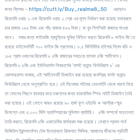
জন্য ক্লিকঃ -
https://cutt.ly/Buy_realme8_5G
এছাড়াও
রিয়েলমি ওয়াচ ২ এবং রিয়েলমি ওয়াচ ২ প্রো এর মূল্য নির্ধারণ করা হয়েছে যথাক্রমে
চার হাজার ২৯৯ টাকা এবং পাঁচ হাজার ৪৯৯ টাকা। যা খুব শিগগিরই বাজারে পাওয়া
যাবে। সবার জন্য ফাইভজি প্রযুক্তির সুবিধা নিশ্চিত করতে রিয়েলমি ৮ ফাইভ জি’তে
রয়েছে ডাইমেনসিটি ৭০০ ফাইভ জি প্রসেসর। ৮.৫ মিলিমিটার হাইপার স্লিম বডি ও
১৮৫ গ্রাম ওজনের রিয়েলমি ৮ ৫জি বাজারের সবচেয়ে হালকা ৫জি স্মার্টফোন।
রিয়েলমি ৮ ৫জি এবং ইউনিভার্সল পিকচার্সের ‘ফাস্ট অ্যান্ড ফিউরিয়াস ৯’ এর
কোলাবরেশন থাকায়, এই স্মার্টফোনটি ডিজাইন করা হয়েছে জনপ্রিয় ফাস্ট অ্যান্ড
ফিউরিয়াস থেকে অনুপ্রাণিত হয়ে। এই সিনেমার গতিময় হেডলাইট থেকে ধারণা নিয়ে
তা ফোনের পিছনে ব্যবহার করে তরুণদের জন্য ডায়নামিক স্পিড লাইট ডিজাইন তৈরি
করা হয়েছে। এই ফোনে আরও রয়েছে ৯০ হার্জ ফুল এইচডি + আলট্রা-স্মুথ
ডিসপ্লে এবং ৫,০০০ মিলি অ্যাম্পিয়ারের সুবিশাল ব্যাটারি। ৫জি সম্পর্কে সচেতনতা
তৈরি করতে, রিয়েলমি ৫জি একাডেমির কার্যক্রম শুরু হয়েছে। যেখানে প্রথম পর্বে
ডিজিটাল ট্রান্সফর্মেশন টেক উদ্যোক্তা রিসালাত সিদ্দিক, আমাদের জীবনের প্রতিটি