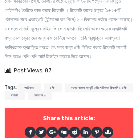
ফোন সরবরাহের লক্ষ্যে, তরুণদের পছন্দের ব্র্যান্ড ফাইভ জি পণ্যের এক বিস্তৃত
পোর্টফলিও তৈরিতে কাজ করছে রিয়েলমি । রিয়েলমি তাদের উন্নত ‘১+৫+টি’
কৌশলের সাথে এআইওটি (ইন্টারনেট অব থিংস) ২.০ বিকাশের পর্যায়ে প্রবেশ করেছে।
এর ফলে সাশ্রয়ী মূল্যের ফাইভ জি ফোন ছাড়াও রিয়েলমি আরও অনেক এআইওটি
পণ্য তরুণ ক্রেতাদের জন্য বাজারে নিয়ে আসবে। ৫জি প্রযুক্তির অধিগ্রহণ
প্রক্রিয়াকে ত্বরান্বিত করতে এবং সবার জন্য ৫জি নিশ্চিত করতে রিয়েলমি আগামী
দিনে আরও বেশি বেশি স্মার্ট ডিভাইস বাজারে নিয়ে আসবে।
Post Views: 87
Tags:
স্মার্টফোন
৫জি
দেশের বাজারে সাশ্রয়ী ৫জি স্মার্টফোন রিয়েলমি ৮ ৫জি
সাশ্রয়ী
রিয়েলমি ৮
Share this article: