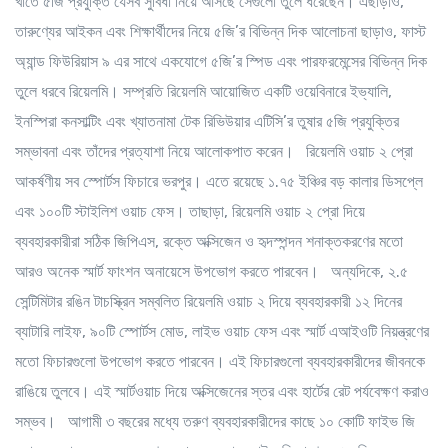
খাতে ৫জি প্রযুক্তি যেসব সুবিধা নিয়ে আসছে সেগুলো তুলে ধরেছেন। এছাড়াও,
তারুণ্যের আইকন এবং শিক্ষার্থীদের নিয়ে ৫জি’র বিভিন্ন দিক আলোচনা ছাড়াও, ফাস্ট
অ্যান্ড ফিউরিয়াস ৯ এর সাথে একযোগে ৫জি’র স্পিড এবং পারফরমেন্সের বিভিন্ন দিক
তুলে ধরবে রিয়েলমি। সম্প্রতি রিয়েলমি আয়োজিত একটি ওয়েবিনারে ইভ্যালি,
ইনস্পিরা কনসাল্টিং এবং খ্যাতনামা টেক রিভিউয়ার এটিসি’র তুষার ৫জি প্রযুক্তির
সম্ভাবনা এবং তাঁদের প্রত্যাশা নিয়ে আলোকপাত করেন। রিয়েলমি ওয়াচ ২ প্রো
আকর্ষণীয় সব স্পোর্টস ফিচারে ভরপুর। এতে রয়েছে ১.৭৫ ইঞ্চির বড় কালার ডিসপ্লে
এবং ১০০টি স্টাইলিশ ওয়াচ ফেস। তাছাড়া, রিয়েলমি ওয়াচ ২ প্রো দিয়ে
ব্যবহারকারীরা সঠিক জিপিএস, রক্তে অক্সিজেন ও হৃদস্পন্দন শনাক্তকরণের মতো
আরও অনেক স্মার্ট ফাংশন অনায়েসে উপভোগ করতে পারবেন। অন্যদিকে, ২.৫
সেন্টিমিটার রঙিন টাচস্ক্রিন সম্বলিত রিয়েলমি ওয়াচ ২ দিয়ে ব্যবহারকারী ১২ দিনের
ব্যাটারি লাইফ, ৯০টি স্পোর্টস মোড, লাইভ ওয়াচ ফেস এবং স্মার্ট এআইওটি নিয়ন্ত্রণের
মতো ফিচারগুলো উপভোগ করতে পারবেন। এই ফিচারগুলো ব্যবহারকারীদের জীবনকে
রাঙিয়ে তুলবে। এই স্মার্টওয়াচ দিয়ে অক্সিজেনের স্তর এবং হার্টের রেট পর্যবেক্ষণ করাও
সম্ভব। আগামী ৩ বছরের মধ্যে তরুণ ব্যবহারকারীদের কাছে ১০ কোটি ফাইভ জি