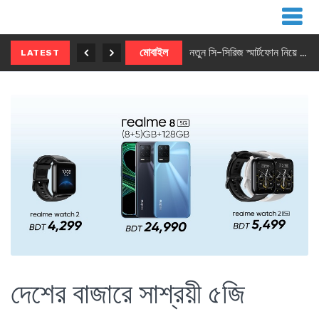
নতুন ৫জি মাস্টার ফোন আনছে ইনফিনিক্স
মোবাইল
নতুন সি-সিরিজ স্মার্টফোন নিয়ে আসছে রিয়েলমি
LATEST
দেশের বাজারে সাশ্রয়ী ৫জি