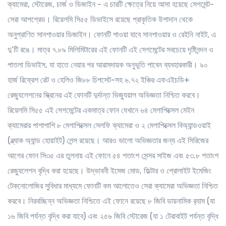
ক্যামেরা, স্টোরেজ, চার্জ ও ডিজাইন - এ চারটি ক্ষেত্রে নিয়ে আসা হয়েছে সেগমেন্ট-
সেরা আপগ্রেড। রিয়েলমি সি৫৫ ডিভাইসে রয়েছে প্রাকৃতিক উপাদান থেকে
অনুপ্রাণিত সানশাওয়ার ডিজাইন। ফোনটি পাওয়া যাবে সানশাওয়ার ও রেইনি নাইট, এ
দু’টি রঙে। মাত্র ৭.৮৯ মিলিমিটারের এই ফোনটি এই সেগমেন্টের সবচেয়ে দৃষ্টিনন্দন ও
পাতলা ডিভাইস, যা হাতে নেয়ার পর আরামদায়ক অনুভূতি পাবেন ব্যবহারকারী। ৯০
হার্জ রিফ্রেশ রেট ও হেলিও জি৮৮ চিপসেট-সহ ৬.৭২ ইঞ্চির এফএইচডি+
রেজ্যুলেশনের স্ক্রিনের এই ফোনটি দুর্দান্ত ভিজ্যুয়াল অভিজ্ঞতা নিশ্চিত করবে।
রিয়েলমি সি৫৫ এই সেগমেন্টের একমাত্র ফোন যেখানে ৬৪ মেগাপিক্সেল মেইন
ক্যামেরার পাশাপাশি ৮ মেগাপিক্সেল সেলফি ক্যামেরা ও ২ মেগাপিক্সেল বিঅ্যান্ডওয়াই
(ব্ল্যাক অ্যান্ড হোয়াইট) লেন্স রয়েছে। আরও ভালো অভিজ্ঞতার জন্য এই সিরিজের
আগের ফোন সি৩৫ এর তুলনায় এই ফোনে ৫৪ শতাংশ সেন্সর সাইজ এবং ৫৩.৮ শতাংশ
রেজ্যুলেশন বৃদ্ধি করা হয়েছে। উদ্ভাবনী ইমেজ মোড, ফিল্টার ও প্রোলাইট ইমেজিং
টেকনোলোজির সুবিধার মাধ্যমে ফোনটি কম আলোতেও সেরা ক্যামেরা অভিজ্ঞতা নিশ্চিত
করবে। নিরবচ্ছিন্ন অভিজ্ঞতা নিশ্চিতে এই ফোনে রয়েছে ৮ জিবি ডায়নামিক র‍্যাম (যা
১৬ জিবি পর্যন্ত বৃদ্ধি করা যাবে) এবং ২৫৬ জিবি স্টোরেজ (যা ১ টেরাবাইট পর্যন্ত বৃদ্ধি