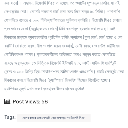
করা যাবে) । এছাড়া, রিয়েলমি সি৫৫ এ রয়েছে ৩৩ ওয়াটের সুপারভুক চার্জার, যা এই
সেগমেন্টের সেরা। ফোনটি শতভাগ চার্জ হতে সময় নিবে মাত্র ৬৩ মিনিট। পাশাপাশি
ফোনটিতে রয়েছে ৫,০০০ মিলিঅ্যাম্পিয়ারের সুবিশাল ব্যাটারি। রিয়েলমি সি৫৫ ফোনে
প্রথমবারের মতো (অ্যান্ড্রয়েড ফোনে) মিনি ক্যাপসুল ব্যবহার করা হয়েছে। এই
ফিচারের মাধ্যমে ব্যবহারকারীরা প্রতিদিন চার্জিং স্ট্যাটাস (ফুল চার্জ, চার্জ হচ্ছে ও লো
ব্যাটারি বোঝাতে সবুজ, নীল ও লাল রঙের ব্যবহার), ডেটা ব্যবহার ও স্টেপ কাউন্টসের
নোটিফিকেশন পাবেন। ব্যবহারকারীদের অভিজ্ঞতা আরও সমৃদ্ধ করতে ফোনটিতে
রয়েছে অ্যান্ড্রয়েড ১৩ ভিত্তিক রিয়েলমি ইউআই ৪.০, ফাস্ট-সাইড ফিঙ্গারপ্রিন্ট
সেন্সর ও ৩৬০ ডিগ্রি ফ্রি সোয়াইপ-সহ মাল্টিফাংশনাল এনএফসি। চারটি সেগমেন্ট সেরা
ফিচারের কারণে রিয়েলমি সি৫৫ ‘চ্যাম্পিয়ন’ ডিভাইস হিসেবে বিবেচিত হচ্ছে।
চ্যাম্পিয়ন মুহুর্ত এখন তরুণ ব্যবহারকারীদের হাতের মুঠোয়!
Post Views: 58
Tags:
দেশের বাজারে এলো সেগমেন্ট-সেরা আপগ্রেড সহ রিয়েলমি সি৫৫