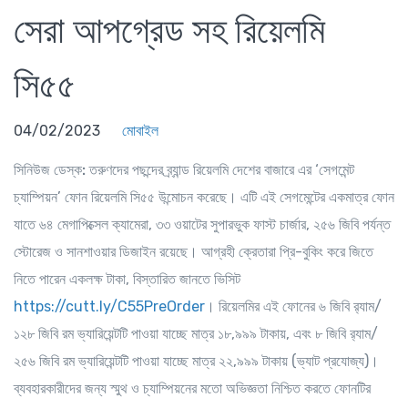
সেরা আপগ্রেড সহ রিয়েলমি
সি৫৫
04/02/2023
মোবাইল
সিনিউজ ডেস্ক:
তরুণদের পছন্দের ব্র্যান্ড রিয়েলমি দেশের বাজারে এর ‘সেগমেন্ট
চ্যাম্পিয়ন’ ফোন রিয়েলমি সি৫৫ উন্মোচন করেছে। এটি এই সেগমেন্টের একমাত্র ফোন
যাতে ৬৪ মেগাপিক্সেল ক্যামেরা, ৩৩ ওয়াটের সুপারভুক ফাস্ট চার্জার, ২৫৬ জিবি পর্যন্ত
স্টোরেজ ও সানশাওয়ার ডিজাইন রয়েছে। আগ্রহী ক্রেতারা প্রি-বুকিং করে জিতে
নিতে পারেন একলক্ষ টাকা, বিস্তারিত জানতে ভিসিট
https://cutt.ly/C55PreOrder
। রিয়েলমির এই ফোনের ৬ জিবি র‍্যাম/
১২৮ জিবি রম ভ্যারিয়েন্টটি পাওয়া যাচ্ছে মাত্র ১৮,৯৯৯ টাকায়, এবং ৮ জিবি র‍্যাম/
২৫৬ জিবি রম ভ্যারিয়েন্টটি পাওয়া যাচ্ছে মাত্র ২২,৯৯৯ টাকায় (ভ্যাট প্রযোজ্য)।
ব্যবহারকারীদের জন্য স্মুথ ও চ্যাম্পিয়নের মতো অভিজ্ঞতা নিশ্চিত করতে ফোনটির