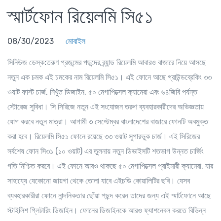
স্মার্টফোন রিয়েলমি সি৫১
08/30/2023
মোবাইল
সিনিউজ
ডেস্ক:
তরু
ণ
প্রজন্মের পছন্দের ব্র্যান্ড রিয়েলমি আবারও বাজারে নিয়ে আসছে
নতুন এক চমক এই চমকের নাম রিয়েলমি সি৫১। এই ফোনে আছে গ্রাউন্ডব্রেকিং ৩৩
ওয়াট ফাস্ট চার্জ, নিখুঁত ডিজাইন, ৫০ মেগাপিক্সেল ক্যামেরা এবং ৬৪জিবি পর্যন্ত
স্টোরেজ সুবিধা। সি সিরিজে নতুন এই সংযোজন তরুণ ব্যবহারকারীদের অভিজ্ঞতায়
যোগ করবে নতুন মাত্রা। আগামী ৩ সেপ্টেম্বর বাংলাদেশের বাজারে ফোনটি অবমুক্ত
করা হবে। রিয়েলমি সি৫১ ফোনে রয়েছে ৩৩ ওয়াট সুপারভুক চার্জ। এই সিরিজের
সর্বশেষ ফোন সি৩১ (১০ ওয়াট) এর তুলনায় নতুন ডিভাইসটি শতভাগ উন্নত চার্জিং
গতি নিশ্চিত করবে। এই ফোনে আরও থাকছে ৫০ মেগাপিক্সেল প্রাইমারী ক্যামেরা, যার
সাহায্যে যেকোনো জায়গা থেকে তোলা যাবে এইচডি কোয়ালিটির ছবি। যেসব
ব্যবহারকারীরা ফোনে নান্দনিকতার ছোঁয়া পছন্দ করেন তাদের জন্য এই স্মার্টফোনে আছে
স্টাইলিশ গ্লিটারিং ডিজাইন। ফোনের ডিজাইনকে আরও ফ্যাশনেবল করতে বিভিন্ন