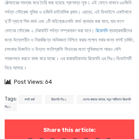
টেক্সচারের সমন্বয় করে তৈরি করা হয়েছে প্রাণবন্ত লুক। এই ফোনে থাকবে ৬৪জিবি
পর্যন্ত স্টোরেজ সুবিধা ও ৪জিবি ডাইনামিক র‍্যাম। এছাড়া, এই ডিভাইসে একইসাথে
দু’টি ন্যানো সিম কার্ড এবং ১টি মাইক্রোএসডি কার্ড ব্যবহার করা যাবে, যার ফলে
ফোনের স্টোরেজ ২ টেরাবাইট পর্যন্ত সম্প্রসারণ করা যাবে।
রিয়েলমি
ব্যবহারকারীদের
জন্য উদ্বেগহীন ও নিরবচ্ছিন্ন অভিজ্ঞতা নিশ্চিত করার লক্ষ্যে সবার জন্য ফাস্ট চার্জিং,
চমৎকার ডিজাইন ও উন্নত ফটোগ্রাফি ফিচারের মতো সুবিধাগুলো আরও বেশি
সহজলভ্য করতে কাজ করে যাচ্ছে। এর ধারাবাহিকতায় রিয়েলমি এর সি৫১ ডিভাইসটি
নিয়ে আসছে।
Post Views: 64
Tags:
ফাস্ট চার্জ
রিয়েলমি সি৫১
দেশের বাজারে আসছে নতুন স্মার্টফোন রিয়েলমি
সি৫১
Share this article: